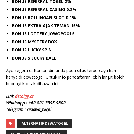
BONUS REFERRAL TOGEL 2%
BONUS REFERRAL CASINO 0.2%
BONUS ROLLINGAN SLOT 0.1%
BONUS EXTRA AJAK TEMAN 15%
BONUS LOTTERY JOWOPOOLS
BONUS MYSTERY BOX
BONUS LUCKY SPIN
BONUS 5 LUCKY BALL
Ayo segera daftarkan diri anda pada situs terpercaya kami
hanya di dewatogel. Untuk info pendaftaran lebih lanjut boleh
hubungi kontak dibawah ini :
Link
detolgg.cc
Whatsapp :
+62 8
21-3395-9802
Telegram : @dewa_togel
ALTERNATIF DEWATOGEL