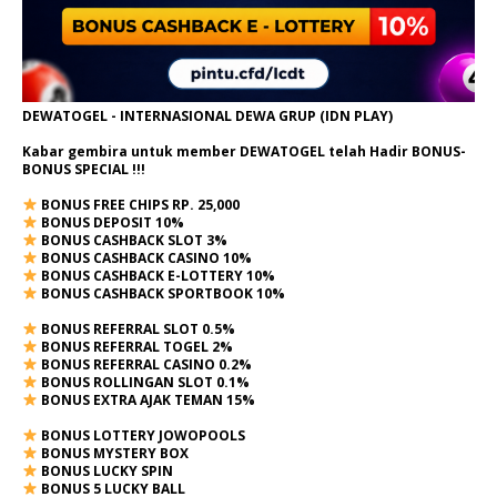
DEWATOGEL - INTERNASIONAL DEWA GRUP (IDN PLAY)
Kabar gembira untuk member DEWATOGEL telah Hadir
BONUS-
BONUS SPECIAL
!!!
BONUS FREE CHIPS RP. 25,000
BONUS DEPOSIT 10%
BONUS CASHBACK SLOT 3%
BONUS CASHBACK CASINO 10%
BONUS CASHBACK E-LOTTERY 10%
BONUS CASHBACK SPORTBOOK 10%
BONUS REFERRAL SLOT 0.5%
BONUS REFERRAL TOGEL 2%
BONUS REFERRAL CASINO 0.2%
BONUS ROLLINGAN SLOT 0.1%
BONUS EXTRA AJAK TEMAN 15%
BONUS LOTTERY JOWOPOOLS
BONUS MYSTERY BOX
BONUS LUCKY SPIN
BONUS 5 LUCKY BALL