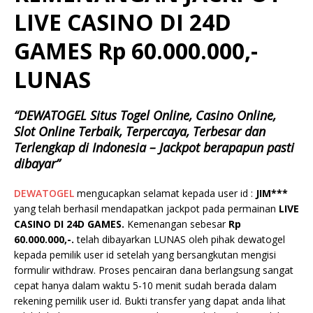
LIVE CASINO DI 24D
GAMES Rp 60.000.000,-
LUNAS
“DEWATOGEL Situs Togel Online, Casino Online,
Slot Online Terbaik, Terpercaya, Terbesar dan
Terlengkap di Indonesia – Jackpot berapapun pasti
dibayar”
DEWATOGEL
mengucapkan selamat kepada user id :
JIM***
yang telah berhasil mendapatkan jackpot pada permainan
LIVE
CASINO DI 24D GAMES.
Kemenangan sebesar
Rp
60.000.000,-.
telah dibayarkan LUNAS oleh pihak dewatogel
kepada pemilik user id setelah yang bersangkutan mengisi
formulir withdraw. Proses pencairan dana berlangsung sangat
cepat hanya dalam waktu 5-10 menit sudah berada dalam
rekening pemilik user id. Bukti transfer yang dapat anda lihat