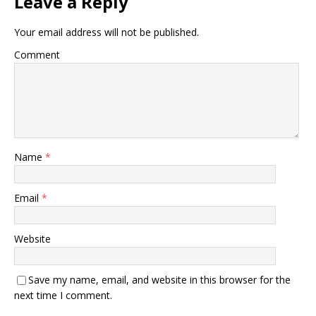
Leave a Reply
Your email address will not be published.
Comment
Name
*
Email
*
Website
Save my name, email, and website in this browser for the
next time I comment.