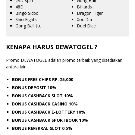
24D Spin
Gong Ball
48D
Billiards
Bingo Sicbo
Dragon Tiger
Shio Fights
Xoc Dia
Gong Ball Jitu
Duel Dice
KENAPA HARUS DEWATOGEL ?
Promo DEWATOGEL adalah promo terbaik yang disediakan,
antara lain :
BONUS FREE CHIPS RP. 25,000
BONUS DEPOSIT 10%
BONUS CASHBACK SLOT 10%
BONUS CASHBACK CASINO 10%
BONUS CASHBACK E-LOTTERY 10%
BONUS CASHBACK SPORTBOOK 10%
BONUS REFERRAL SLOT 0.5%