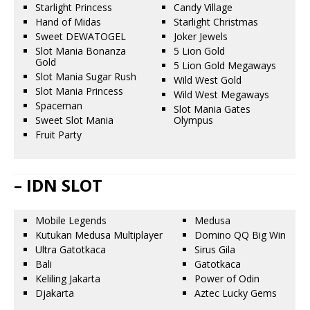
Starlight Princess
Candy Village
Hand of Midas
Starlight Christmas
Sweet DEWATOGEL
Joker Jewels
Slot Mania Bonanza
5 Lion Gold
Gold
5 Lion Gold Megaways
Slot Mania Sugar Rush
Wild West Gold
Slot Mania Princess
Wild West Megaways
Spaceman
Slot Mania Gates
Sweet Slot Mania
Olympus
Fruit Party
– IDN SLOT
Mobile Legends
Medusa
Kutukan Medusa Multiplayer
Domino QQ Big Win
Ultra Gatotkaca
Sirus Gila
Bali
Gatotkaca
Keliling Jakarta
Power of Odin
Djakarta
Aztec Lucky Gems