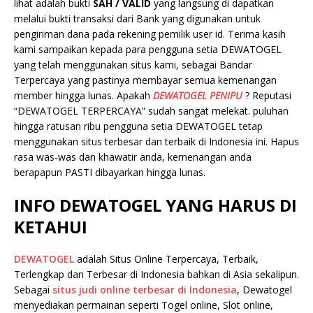
lihat adalah bukti
SAH / VALID
yang langsung di dapatkan
melalui bukti transaksi dari Bank yang digunakan untuk
pengiriman dana pada rekening pemilik user id. Terima kasih
kami sampaikan kepada para pengguna setia DEWATOGEL
yang telah menggunakan situs kami, sebagai Bandar
Terpercaya yang pastinya membayar semua kemenangan
member hingga lunas. Apakah
DEWATOGEL PENIPU
? Reputasi
“DEWATOGEL TERPERCAYA” sudah sangat melekat. puluhan
hingga ratusan ribu pengguna setia DEWATOGEL tetap
menggunakan situs terbesar dan terbaik di Indonesia ini. Hapus
rasa was-was dan khawatir anda, kemenangan anda
berapapun PASTI dibayarkan hingga lunas.
INFO DEWATOGEL YANG HARUS DI
KETAHUI
DEWATOGEL
adalah Situs Online Terpercaya, Terbaik,
Terlengkap dan Terbesar di Indonesia bahkan di Asia sekalipun.
Sebagai
situs judi online terbesar di Indonesia
, Dewatogel
menyediakan permainan seperti Togel online, Slot online,