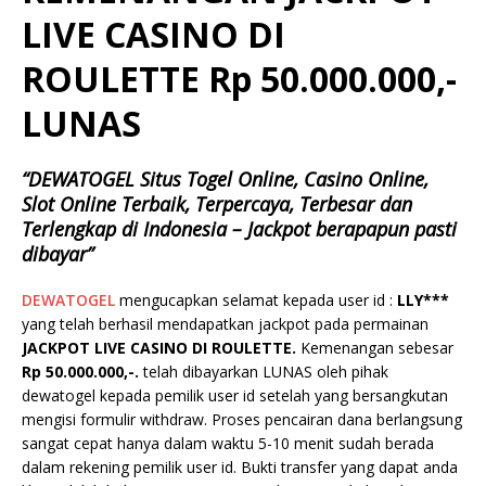
LIVE CASINO DI
ROULETTE Rp 50.000.000,-
LUNAS
“DEWATOGEL Situs Togel Online, Casino Online,
Slot Online Terbaik, Terpercaya, Terbesar dan
Terlengkap di Indonesia – Jackpot berapapun pasti
dibayar”
DEWATOGEL
mengucapkan selamat kepada user id :
LLY***
yang telah berhasil mendapatkan jackpot pada permainan
JACKPOT LIVE CASINO DI ROULETTE.
Kemenangan sebesar
Rp 50.000.000,-.
telah dibayarkan LUNAS oleh pihak
dewatogel kepada pemilik user id setelah yang bersangkutan
mengisi formulir withdraw. Proses pencairan dana berlangsung
sangat cepat hanya dalam waktu 5-10 menit sudah berada
dalam rekening pemilik user id. Bukti transfer yang dapat anda