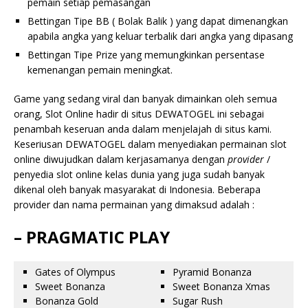
pemain setiap pemasangan
Bettingan Tipe BB ( Bolak Balik ) yang dapat dimenangkan
apabila angka yang keluar terbalik dari angka yang dipasang
Bettingan Tipe Prize yang memungkinkan persentase
kemenangan pemain meningkat.
Game yang sedang viral dan banyak dimainkan oleh semua
orang, Slot Online hadir di situs DEWATOGEL ini sebagai
penambah keseruan anda dalam menjelajah di situs kami.
Keseriusan DEWATOGEL dalam menyediakan permainan slot
online diwujudkan dalam kerjasamanya dengan
provider
/
penyedia slot online kelas dunia yang juga sudah banyak
dikenal oleh banyak masyarakat di Indonesia. Beberapa
provider dan nama permainan yang dimaksud adalah :
– PRAGMATIC PLAY
Gates of Olympus
Pyramid Bonanza
Sweet Bonanza
Sweet Bonanza Xmas
Bonanza Gold
Sugar Rush