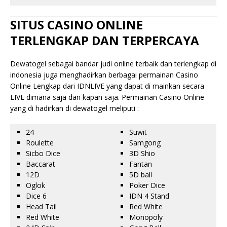
SITUS CASINO ONLINE
TERLENGKAP DAN TERPERCAYA
Dewatogel sebagai bandar judi online terbaik dan terlengkap di
indonesia juga menghadirkan berbagai permainan Casino
Online Lengkap dari IDNLIVE yang dapat di mainkan secara
LIVE dimana saja dan kapan saja. Permainan Casino Online
yang di hadirkan di dewatogel meliputi :
24
Suwit
Roulette
Samgong
Sicbo Dice
3D Shio
Baccarat
Fantan
12D
5D ball
Oglok
Poker Dice
Dice 6
IDN 4 Stand
Head Tail
Red White
Red White
Monopoly