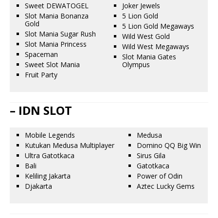
Sweet DEWATOGEL
Joker Jewels
Slot Mania Bonanza
5 Lion Gold
Gold
5 Lion Gold Megaways
Slot Mania Sugar Rush
Wild West Gold
Slot Mania Princess
Wild West Megaways
Spaceman
Slot Mania Gates
Sweet Slot Mania
Olympus
Fruit Party
– IDN SLOT
Mobile Legends
Medusa
Kutukan Medusa Multiplayer
Domino QQ Big Win
Ultra Gatotkaca
Sirus Gila
Bali
Gatotkaca
Keliling Jakarta
Power of Odin
Djakarta
Aztec Lucky Gems