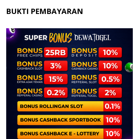
BUKTI PEMBAYARAN