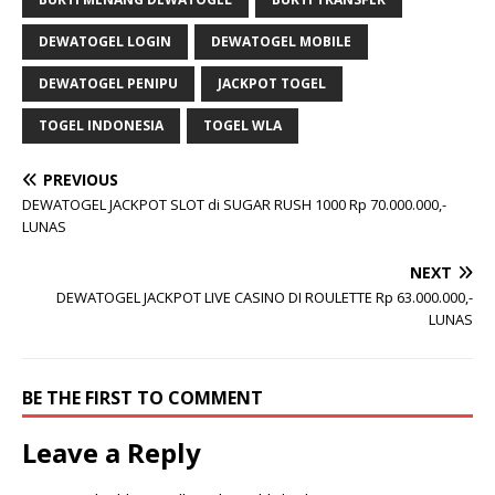
DEWATOGEL LOGIN
DEWATOGEL MOBILE
DEWATOGEL PENIPU
JACKPOT TOGEL
TOGEL INDONESIA
TOGEL WLA
PREVIOUS
DEWATOGEL JACKPOT SLOT di SUGAR RUSH 1000 Rp 70.000.000,-
LUNAS
NEXT
DEWATOGEL JACKPOT LIVE CASINO DI ROULETTE Rp 63.000.000,-
LUNAS
BE THE FIRST TO COMMENT
Leave a Reply