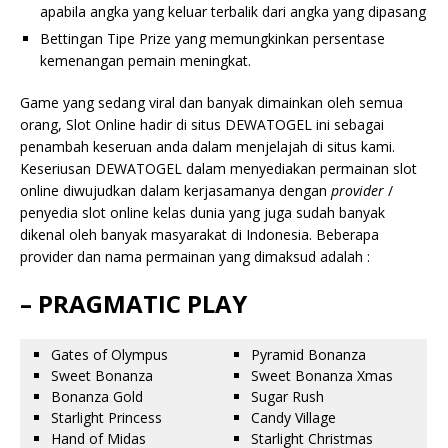
apabila angka yang keluar terbalik dari angka yang dipasang
Bettingan Tipe Prize yang memungkinkan persentase
kemenangan pemain meningkat.
Game yang sedang viral dan banyak dimainkan oleh semua
orang, Slot Online hadir di situs DEWATOGEL ini sebagai
penambah keseruan anda dalam menjelajah di situs kami.
Keseriusan DEWATOGEL dalam menyediakan permainan slot
online diwujudkan dalam kerjasamanya dengan
provider
/
penyedia slot online kelas dunia yang juga sudah banyak
dikenal oleh banyak masyarakat di Indonesia. Beberapa
provider dan nama permainan yang dimaksud adalah :
– PRAGMATIC PLAY
Gates of Olympus
Pyramid Bonanza
Sweet Bonanza
Sweet Bonanza Xmas
Bonanza Gold
Sugar Rush
Starlight Princess
Candy Village
Hand of Midas
Starlight Christmas