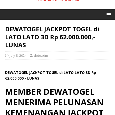
DEWATOGEL JACKPOT TOGEL di
LATO LATO 3D Rp 62.000.000,-
LUNAS
July 8, 2024
detoadm
DEWATOGEL JACKPOT TOGEL di LATO LATO 3D Rp
62.000.000,- LUNAS
MEMBER DEWATOGEL
MENERIMA PELUNASAN
KEMENANGAN JACKPOT