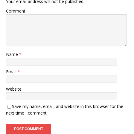
Your email address will not be published.
Comment
Name
*
Email
*
Website
Save my name, email, and website in this browser for the
next time I comment.