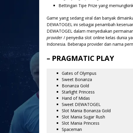
Bettingan Tipe Prize yang memungki
Game yang sedang viral dan banyak dimainkan
DEWATOGEL ini sebagai penambah keseruan a
DEWATOGEL dalam menyediakan permainan s
provider
/ penyedia slot online kelas dunia 
Indonesia. Beberapa provider dan nama per
– PRAGMATIC PLAY
Gates of Olympus
Sweet Bonanza
Bonanza Gold
Starlight Princess
Hand of Midas
Sweet DEWATOGEL
Slot Mania Bonanza Gold
Slot Mania Sugar Rush
Slot Mania Princess
Spaceman