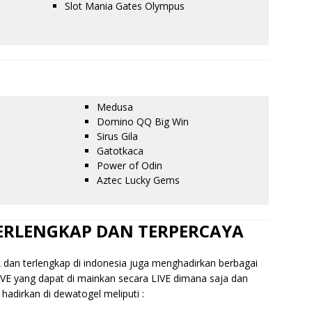
Slot Mania Gates Olympus
Medusa
Domino QQ Big Win
Sirus Gila
Gatotkaca
Power of Odin
Aztec Lucky Gems
TERLENGKAP DAN TERPERCAYA
k dan terlengkap di indonesia juga menghadirkan berbagai
VE yang dapat di mainkan secara LIVE dimana saja dan
hadirkan di dewatogel meliputi :