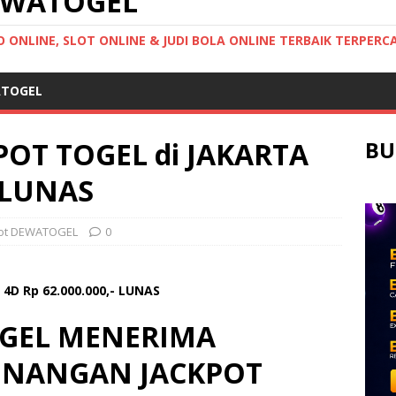
EWATOGEL
 ONLINE, SLOT ONLINE & JUDI BOLA ONLINE TERBAIK TERPERCA
ATOGEL
OT TOGEL di JAKARTA
BU
- LUNAS
pot DEWATOGEL
0
D Rp 62.000.000,- LUNAS
GEL MENERIMA
ENANGAN JACKPOT