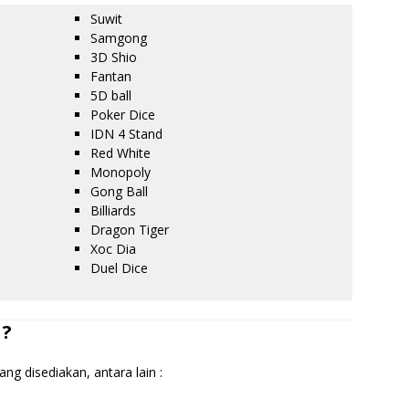
Suwit
Samgong
3D Shio
Fantan
5D ball
Poker Dice
IDN 4 Stand
Red White
Monopoly
Gong Ball
Billiards
Dragon Tiger
Xoc Dia
Duel Dice
 ?
 disediakan, antara lain :