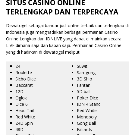
SITUS CASINO ONLINE
TERLENGKAP DAN TERPERCAYA
Dewatogel sebagai bandar judi online terbaik dan terlengkap di
indonesia juga menghadirkan berbagai permainan Casino
Online Lengkap dari IDNLIVE yang dapat di mainkan secara
LIVE dimana saja dan kapan saja. Permainan Casino Online
yang di hadirkan di dewatogel meliputi :
24
Suwit
Roulette
Samgong
Sicbo Dice
3D Shio
Baccarat
Fantan
12D
5D ball
Oglok
Poker Dice
Dice 6
IDN 4 Stand
Head Tail
Red White
Red White
Monopoly
24D Spin
Gong Ball
48D
Billiards