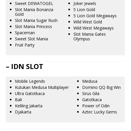
Sweet DEWATOGEL
Joker Jewels
Slot Mania Bonanza
5 Lion Gold
Gold
5 Lion Gold Megaways
Slot Mania Sugar Rush
Wild West Gold
Slot Mania Princess
Wild West Megaways
Spaceman
Slot Mania Gates
Sweet Slot Mania
Olympus
Fruit Party
– IDN SLOT
Mobile Legends
Medusa
Kutukan Medusa Multiplayer
Domino QQ Big Win
Ultra Gatotkaca
Sirus Gila
Bali
Gatotkaca
Keliling Jakarta
Power of Odin
Djakarta
Aztec Lucky Gems