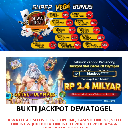
BUKTI JACKPOT DEWATOGEL
DEWATOGEL SITUS TOGEL ONLINE, CASINO ONLINE, SLOT
ONLINE & JUDI BOLA ONLINE TERBAIK TERPERCAYA &
TERBESAR DI INDONESIA