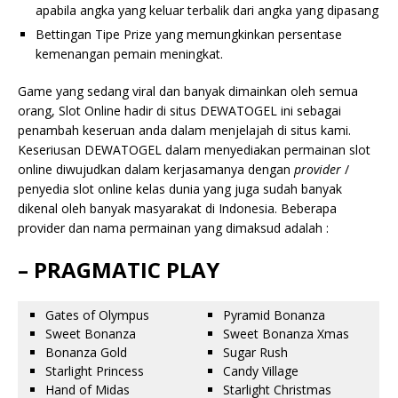
apabila angka yang keluar terbalik dari angka yang dipasang
Bettingan Tipe Prize yang memungkinkan persentase
kemenangan pemain meningkat.
Game yang sedang viral dan banyak dimainkan oleh semua
orang, Slot Online hadir di situs DEWATOGEL ini sebagai
penambah keseruan anda dalam menjelajah di situs kami.
Keseriusan DEWATOGEL dalam menyediakan permainan slot
online diwujudkan dalam kerjasamanya dengan
provider
/
penyedia slot online kelas dunia yang juga sudah banyak
dikenal oleh banyak masyarakat di Indonesia. Beberapa
provider dan nama permainan yang dimaksud adalah :
– PRAGMATIC PLAY
Gates of Olympus
Pyramid Bonanza
Sweet Bonanza
Sweet Bonanza Xmas
Bonanza Gold
Sugar Rush
Starlight Princess
Candy Village
Hand of Midas
Starlight Christmas