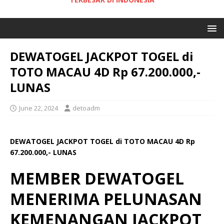
DEWATOGEL JACKPOT TOGEL di
TOTO MACAU 4D Rp 67.200.000,-
LUNAS
June 22, 2024
detoadm
DEWATOGEL JACKPOT TOGEL di TOTO MACAU 4D Rp
67.200.000,- LUNAS
MEMBER DEWATOGEL
MENERIMA PELUNASAN
KEMENANGAN JACKPOT