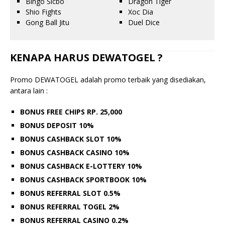
Bingo Sicbo
Dragon Tiger
Shio Fights
Xoc Dia
Gong Ball Jitu
Duel Dice
KENAPA HARUS DEWATOGEL ?
Promo DEWATOGEL adalah promo terbaik yang disediakan,
antara lain :
BONUS FREE CHIPS RP. 25,000
BONUS DEPOSIT 10%
BONUS CASHBACK SLOT 10%
BONUS CASHBACK CASINO 10%
BONUS CASHBACK E-LOTTERY 10%
BONUS CASHBACK SPORTBOOK 10%
BONUS REFERRAL SLOT 0.5%
BONUS REFERRAL TOGEL 2%
BONUS REFERRAL CASINO 0.2%