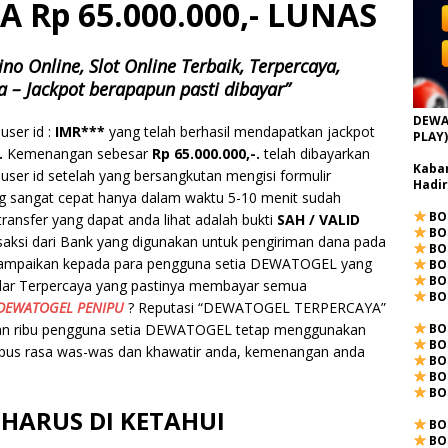
 Rp 65.000.000,- LUNAS
no Online, Slot Online Terbaik, Terpercaya,
a – Jackpot berapapun pasti dibayar”
DEWA
ser id :
IMR***
yang telah berhasil mendapatkan jackpot
PLAY)
.
Kemenangan sebesar
Rp
65.000.000
,-.
telah dibayarkan
Kaba
ser id setelah yang bersangkutan mengisi formulir
Hadi
ng sangat cepat hanya dalam waktu 5-10 menit sudah
BON
transfer yang dapat anda lihat adalah bukti
SAH / VALID
BO
nsaksi dari Bank yang digunakan untuk pengiriman dana pada
BO
mi sampaikan kepada para pengguna setia DEWATOGEL yang
BO
BO
ndar Terpercaya yang pastinya membayar semua
BO
DEWATOGEL PENIPU
? Reputasi “DEWATOGEL TERPERCAYA”
usan ribu pengguna setia DEWATOGEL tetap menggunakan
BO
BO
. Hapus rasa was-was dan khawatir anda, kemenangan anda
BO
BO
BO
HARUS DI KETAHUI
BO
BO