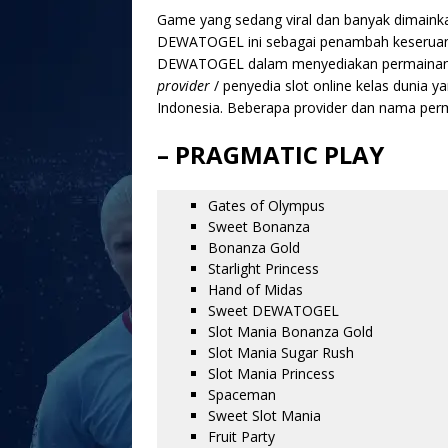
Game yang sedang viral dan banyak dimainkan
DEWATOGEL ini sebagai penambah keseruan a
DEWATOGEL dalam menyediakan permainan s
provider
/ penyedia slot online kelas dunia 
Indonesia. Beberapa provider dan nama per
– PRAGMATIC PLAY
Gates of Olympus
Sweet Bonanza
Bonanza Gold
Starlight Princess
Hand of Midas
Sweet DEWATOGEL
Slot Mania Bonanza Gold
Slot Mania Sugar Rush
Slot Mania Princess
Spaceman
Sweet Slot Mania
Fruit Party