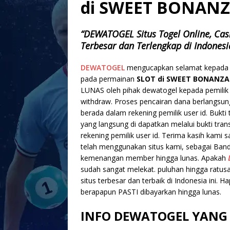
di SWEET BONANZA
“DEWATOGEL Situs Togel Online, Casi
Terbesar dan Terlengkap di Indonesi
DEWATOGEL
mengucapkan selamat kepada u
pada permainan
SLOT di SWEET BONANZA
LUNAS oleh pihak dewatogel kepada pemilik u
withdraw. Proses pencairan dana berlangsu
berada dalam rekening pemilik user id. Bukti 
yang langsung di dapatkan melalui bukti tra
rekening pemilik user id. Terima kasih ka
telah menggunakan situs kami, sebagai Ba
kemenangan member hingga lunas. Apakah
sudah sangat melekat. puluhan hingga rat
situs terbesar dan terbaik di Indonesia ini
berapapun PASTI dibayarkan hingga lunas.
INFO DEWATOGEL YANG 