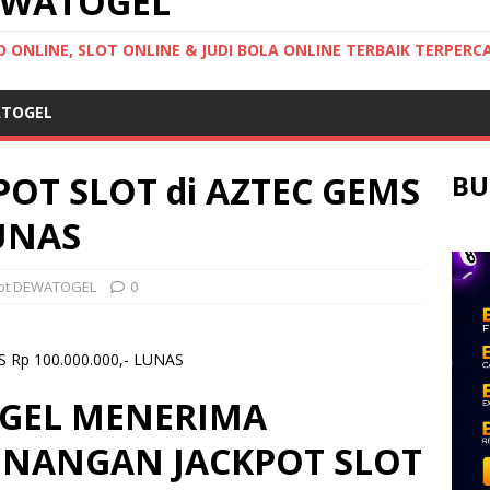
EWATOGEL
 ONLINE, SLOT ONLINE & JUDI BOLA ONLINE TERBAIK TERPERCA
ATOGEL
OT SLOT di AZTEC GEMS
BU
LUNAS
pot DEWATOGEL
0
Rp 100.000.000,- LUNAS
GEL MENERIMA
NANGAN JACKPOT SLOT