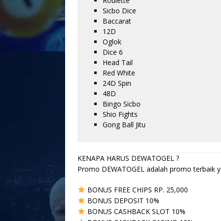
Roulette
Sicbo Dice
Baccarat
12D
Oglok
Dice 6
Head Tail
Red White
24D Spin
48D
Bingo Sicbo
Shio Fights
Gong Ball Jitu
KENAPA HARUS DEWATOGEL ?
Promo DEWATOGEL adalah promo terbaik yang
BONUS FREE CHIPS RP. 25,000
BONUS DEPOSIT 10%
BONUS CASHBACK SLOT 10%