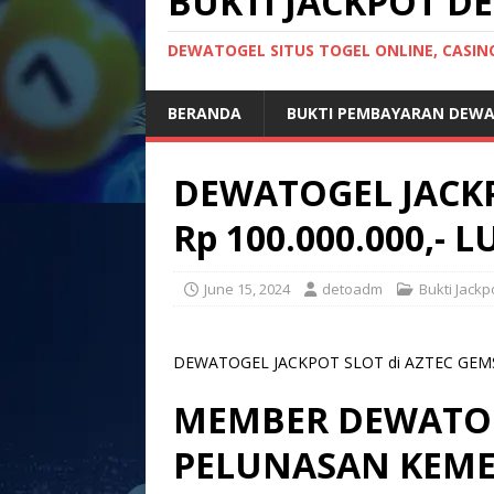
BUKTI JACKPOT D
DEWATOGEL SITUS TOGEL ONLINE, CASINO
BERANDA
BUKTI PEMBAYARAN DEW
DEWATOGEL JACKP
Rp 100.000.000,- 
June 15, 2024
detoadm
Bukti Jack
DEWATOGEL JACKPOT SLOT di AZTEC GEMS 
MEMBER DEWATO
PELUNASAN KEME