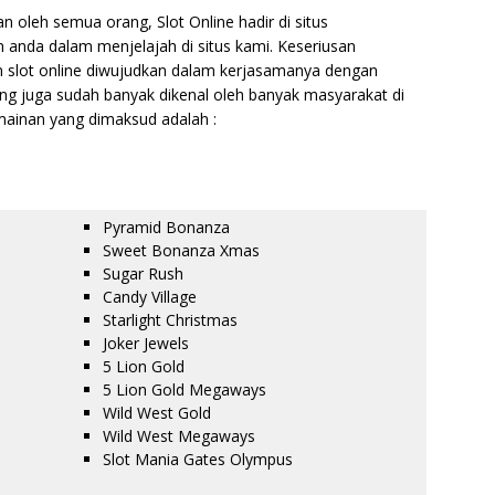
 oleh semua orang, Slot Online hadir di situs
nda dalam menjelajah di situs kami. Keseriusan
lot online diwujudkan dalam kerjasamanya dengan
yang juga sudah banyak dikenal oleh banyak masyarakat di
mainan yang dimaksud adalah :
Pyramid Bonanza
Sweet Bonanza Xmas
Sugar Rush
Candy Village
Starlight Christmas
Joker Jewels
5 Lion Gold
5 Lion Gold Megaways
Wild West Gold
Wild West Megaways
Slot Mania Gates Olympus