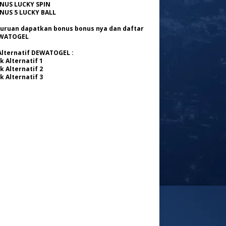
NUS LUCKY SPIN
NUS 5 LUCKY BALL
uruan dapatkan bonus bonus nya dan daftar
EWATOGEL
Alternatif
DEWATOGEL
:
k Alternatif 1
k Alternatif 2
k Alternatif 3