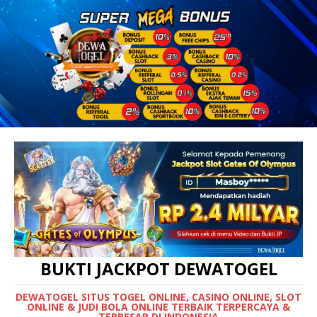
BUKTI JACKPOT DEWATOGEL
DEWATOGEL SITUS TOGEL ONLINE, CASINO ONLINE, SLOT
ONLINE & JUDI BOLA ONLINE TERBAIK TERPERCAYA &
TERBESAR DI INDONESIA