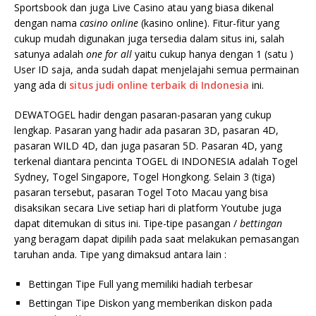
Sportsbook dan juga Live Casino atau yang biasa dikenal
dengan nama
casino online
(kasino online). Fitur-fitur yang
cukup mudah digunakan juga tersedia dalam situs ini, salah
satunya adalah
one for all
yaitu cukup hanya dengan 1 (satu )
User ID saja, anda sudah dapat menjelajahi semua permainan
yang ada di
situs judi
online terbaik di Indonesia
ini.
DEWATOGEL hadir dengan pasaran-pasaran yang cukup
lengkap. Pasaran yang hadir ada pasaran 3D, pasaran 4D,
pasaran WILD 4D, dan juga pasaran 5D. Pasaran 4D, yang
terkenal diantara pencinta TOGEL di INDONESIA adalah Togel
Sydney, Togel Singapore, Togel Hongkong. Selain 3 (tiga)
pasaran tersebut, pasaran Togel Toto Macau yang bisa
disaksikan secara Live setiap hari di platform Youtube juga
dapat ditemukan di situs ini. Tipe-tipe pasangan /
bettingan
yang beragam dapat dipilih pada saat melakukan pemasangan
taruhan anda. Tipe yang dimaksud antara lain :
Bettingan Tipe Full yang memiliki hadiah terbesar
Bettingan Tipe Diskon yang memberikan diskon pada