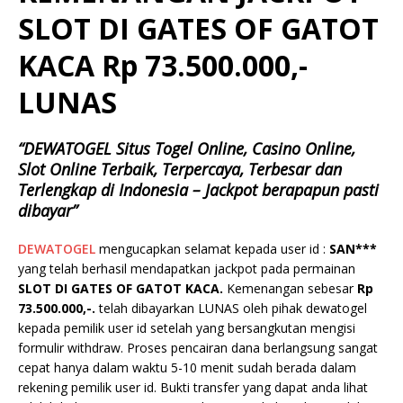
SLOT DI GATES OF GATOT
KACA Rp 73.500.000,-
LUNAS
“DEWATOGEL Situs Togel Online, Casino Online,
Slot Online Terbaik, Terpercaya, Terbesar dan
Terlengkap di Indonesia – Jackpot berapapun pasti
dibayar”
DEWATOGEL
mengucapkan selamat kepada user id :
SAN***
yang telah berhasil mendapatkan jackpot pada permainan
SLOT DI GATES OF GATOT KACA.
Kemenangan sebesar
Rp
73.500.000
,-.
telah dibayarkan LUNAS oleh pihak dewatogel
kepada pemilik user id setelah yang bersangkutan mengisi
formulir withdraw. Proses pencairan dana berlangsung sangat
cepat hanya dalam waktu 5-10 menit sudah berada dalam
rekening pemilik user id. Bukti transfer yang dapat anda lihat