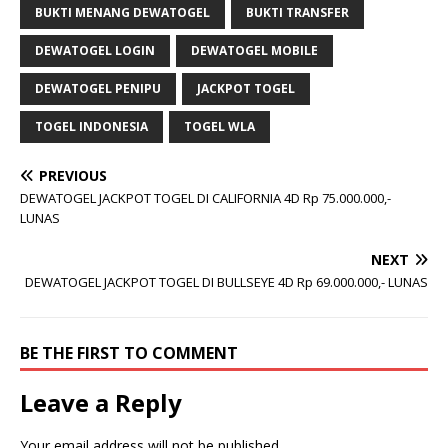
BUKTI MENANG DEWATOGEL
BUKTI TRANSFER
DEWATOGEL LOGIN
DEWATOGEL MOBILE
DEWATOGEL PENIPU
JACKPOT TOGEL
TOGEL INDONESIA
TOGEL WLA
PREVIOUS
DEWATOGEL JACKPOT TOGEL DI CALIFORNIA 4D Rp 75.000.000,-
LUNAS
NEXT
DEWATOGEL JACKPOT TOGEL DI BULLSEYE 4D Rp 69.000.000,- LUNAS
BE THE FIRST TO COMMENT
Leave a Reply
Your email address will not be published.