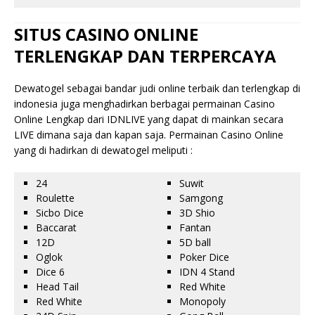
SITUS CASINO ONLINE
TERLENGKAP DAN TERPERCAYA
Dewatogel sebagai bandar judi online terbaik dan terlengkap di
indonesia juga menghadirkan berbagai permainan Casino
Online Lengkap dari IDNLIVE yang dapat di mainkan secara
LIVE dimana saja dan kapan saja. Permainan Casino Online
yang di hadirkan di dewatogel meliputi :
24
Suwit
Roulette
Samgong
Sicbo Dice
3D Shio
Baccarat
Fantan
12D
5D ball
Oglok
Poker Dice
Dice 6
IDN 4 Stand
Head Tail
Red White
Red White
Monopoly