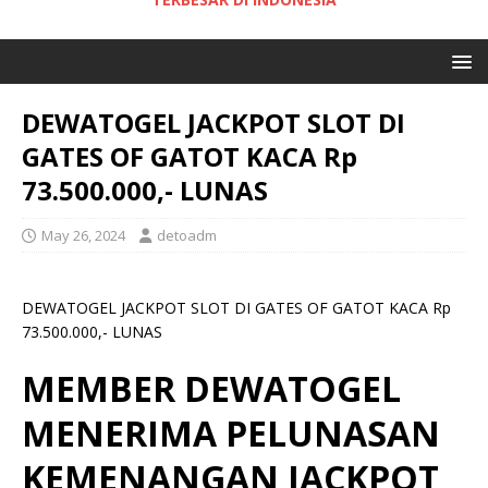
DEWATOGEL JACKPOT SLOT DI
GATES OF GATOT KACA Rp
73.500.000,- LUNAS
May 26, 2024
detoadm
DEWATOGEL JACKPOT SLOT DI GATES OF GATOT KACA Rp
73.500.000,- LUNAS
MEMBER DEWATOGEL
MENERIMA PELUNASAN
KEMENANGAN JACKPOT