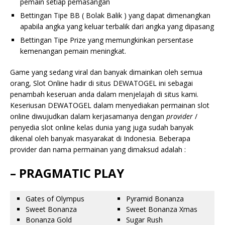
pemain setiap pemasangan
Bettingan Tipe BB ( Bolak Balik ) yang dapat dimenangkan
apabila angka yang keluar terbalik dari angka yang dipasang
Bettingan Tipe Prize yang memungkinkan persentase
kemenangan pemain meningkat.
Game yang sedang viral dan banyak dimainkan oleh semua
orang, Slot Online hadir di situs DEWATOGEL ini sebagai
penambah keseruan anda dalam menjelajah di situs kami.
Keseriusan DEWATOGEL dalam menyediakan permainan slot
online diwujudkan dalam kerjasamanya dengan
provider
/
penyedia slot online kelas dunia yang juga sudah banyak
dikenal oleh banyak masyarakat di Indonesia. Beberapa
provider dan nama permainan yang dimaksud adalah :
– PRAGMATIC PLAY
Gates of Olympus
Pyramid Bonanza
Sweet Bonanza
Sweet Bonanza Xmas
Bonanza Gold
Sugar Rush