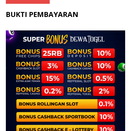
BUKTI PEMBAYARAN