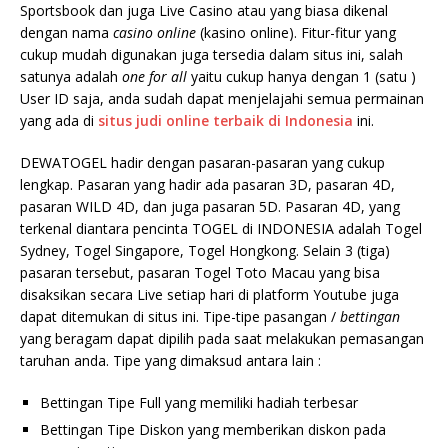
Sportsbook dan juga Live Casino atau yang biasa dikenal
dengan nama
casino online
(kasino online). Fitur-fitur yang
cukup mudah digunakan juga tersedia dalam situs ini, salah
satunya adalah
one for all
yaitu cukup hanya dengan 1 (satu )
User ID saja, anda sudah dapat menjelajahi semua permainan
yang ada di
situs judi
online terbaik di Indonesia
ini.
DEWATOGEL hadir dengan pasaran-pasaran yang cukup
lengkap. Pasaran yang hadir ada pasaran 3D, pasaran 4D,
pasaran WILD 4D, dan juga pasaran 5D. Pasaran 4D, yang
terkenal diantara pencinta TOGEL di INDONESIA adalah Togel
Sydney, Togel Singapore, Togel Hongkong. Selain 3 (tiga)
pasaran tersebut, pasaran Togel Toto Macau yang bisa
disaksikan secara Live setiap hari di platform Youtube juga
dapat ditemukan di situs ini. Tipe-tipe pasangan /
bettingan
yang beragam dapat dipilih pada saat melakukan pemasangan
taruhan anda. Tipe yang dimaksud antara lain :
Bettingan Tipe Full yang memiliki hadiah terbesar
Bettingan Tipe Diskon yang memberikan diskon pada