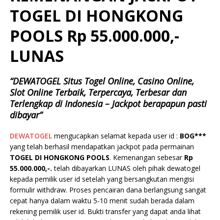
TOGEL DI HONGKONG
POOLS Rp 55.000.000,-
LUNAS
“DEWATOGEL Situs Togel Online, Casino Online,
Slot Online Terbaik, Terpercaya, Terbesar dan
Terlengkap di Indonesia – Jackpot berapapun pasti
dibayar”
DEWATOGEL
mengucapkan selamat kepada user id :
BOG***
yang telah berhasil mendapatkan jackpot pada permainan
TOGEL DI HONGKONG POOLS
.
Kemenangan sebesar
Rp
55.000.000
,-.
telah dibayarkan LUNAS oleh pihak dewatogel
kepada pemilik user id setelah yang bersangkutan mengisi
formulir withdraw. Proses pencairan dana berlangsung sangat
cepat hanya dalam waktu 5-10 menit sudah berada dalam
rekening pemilik user id. Bukti transfer yang dapat anda lihat