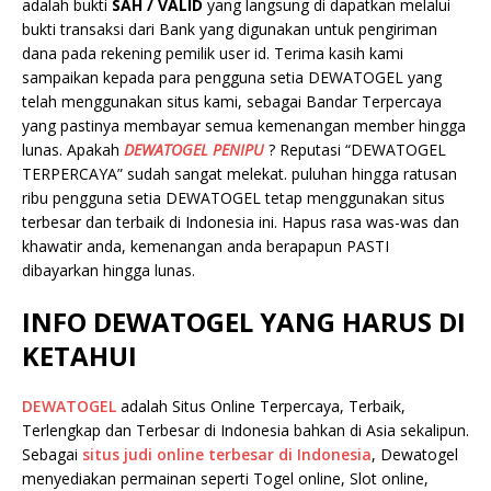
adalah bukti
SAH / VALID
yang langsung di dapatkan melalui
bukti transaksi dari Bank yang digunakan untuk pengiriman
dana pada rekening pemilik user id. Terima kasih kami
sampaikan kepada para pengguna setia DEWATOGEL yang
telah menggunakan situs kami, sebagai Bandar Terpercaya
yang pastinya membayar semua kemenangan member hingga
lunas. Apakah
DEWATOGEL PENIPU
? Reputasi “DEWATOGEL
TERPERCAYA” sudah sangat melekat. puluhan hingga ratusan
ribu pengguna setia DEWATOGEL tetap menggunakan situs
terbesar dan terbaik di Indonesia ini. Hapus rasa was-was dan
khawatir anda, kemenangan anda berapapun PASTI
dibayarkan hingga lunas.
INFO DEWATOGEL YANG HARUS DI
KETAHUI
DEWATOGEL
adalah Situs Online Terpercaya, Terbaik,
Terlengkap dan Terbesar di Indonesia bahkan di Asia sekalipun.
Sebagai
situs judi online terbesar di Indonesia
, Dewatogel
menyediakan permainan seperti Togel online, Slot online,