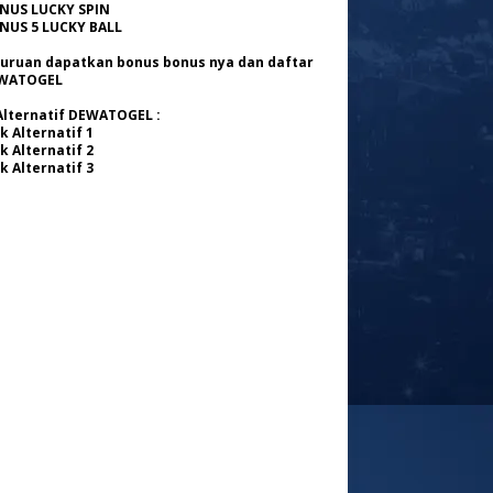
NUS LUCKY SPIN
NUS 5 LUCKY BALL
uruan dapatkan bonus bonus nya dan daftar
EWATOGEL
Alternatif
DEWATOGEL
:
k Alternatif 1
k Alternatif 2
k Alternatif 3