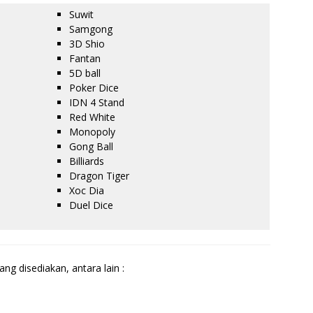
Suwit
Samgong
3D Shio
Fantan
5D ball
Poker Dice
IDN 4 Stand
Red White
Monopoly
Gong Ball
Billiards
Dragon Tiger
Xoc Dia
Duel Dice
 disediakan, antara lain :