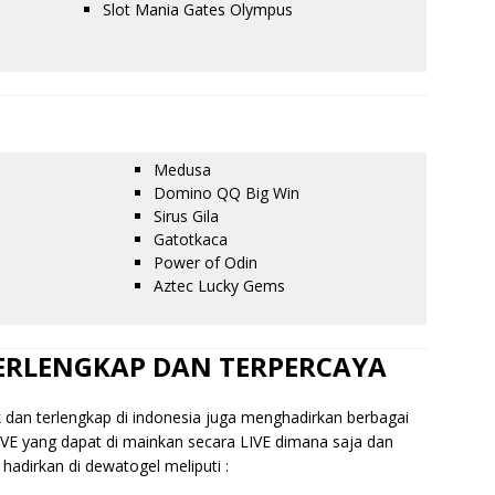
Slot Mania Gates Olympus
Medusa
Domino QQ Big Win
Sirus Gila
Gatotkaca
Power of Odin
Aztec Lucky Gems
TERLENGKAP DAN TERPERCAYA
k dan terlengkap di indonesia juga menghadirkan berbagai
VE yang dapat di mainkan secara LIVE dimana saja dan
hadirkan di dewatogel meliputi :