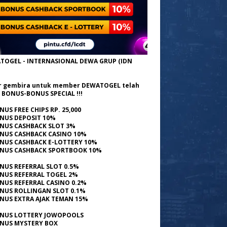
TOGEL - INTERNASIONAL DEWA GRUP (IDN
r gembira untuk member DEWATOGEL telah
r
BONUS-BONUS SPECIAL
!!!
US FREE CHIPS RP. 25,000
NUS DEPOSIT 10%
NUS CASHBACK SLOT 3%
NUS CASHBACK CASINO 10%
NUS CASHBACK E-LOTTERY 10%
NUS CASHBACK SPORTBOOK 10%
NUS REFERRAL SLOT 0.5%
NUS REFERRAL TOGEL 2%
NUS REFERRAL CASINO 0.2%
NUS ROLLINGAN SLOT 0.1%
NUS EXTRA AJAK TEMAN 15%
NUS LOTTERY JOWOPOOLS
NUS MYSTERY BOX