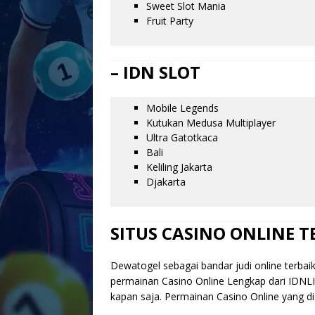
Sweet Slot Mania
Fruit Party
– IDN SLOT
Mobile Legends
Kutukan Medusa Multiplayer
Ultra Gatotkaca
Bali
Keliling Jakarta
Djakarta
SITUS CASINO ONLINE 
Dewatogel sebagai bandar judi online terbai
permainan Casino Online Lengkap dari IDNLI
kapan saja. Permainan Casino Online yang di 