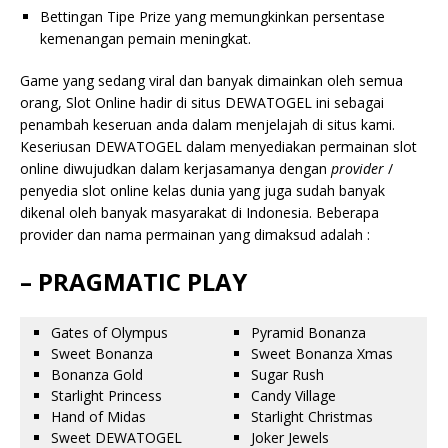
Bettingan Tipe Prize yang memungkinkan persentase
kemenangan pemain meningkat.
Game yang sedang viral dan banyak dimainkan oleh semua
orang, Slot Online hadir di situs DEWATOGEL ini sebagai
penambah keseruan anda dalam menjelajah di situs kami.
Keseriusan DEWATOGEL dalam menyediakan permainan slot
online diwujudkan dalam kerjasamanya dengan
provider
/
penyedia slot online kelas dunia yang juga sudah banyak
dikenal oleh banyak masyarakat di Indonesia. Beberapa
provider dan nama permainan yang dimaksud adalah :
– PRAGMATIC PLAY
Gates of Olympus
Pyramid Bonanza
Sweet Bonanza
Sweet Bonanza Xmas
Bonanza Gold
Sugar Rush
Starlight Princess
Candy Village
Hand of Midas
Starlight Christmas
Sweet DEWATOGEL
Joker Jewels