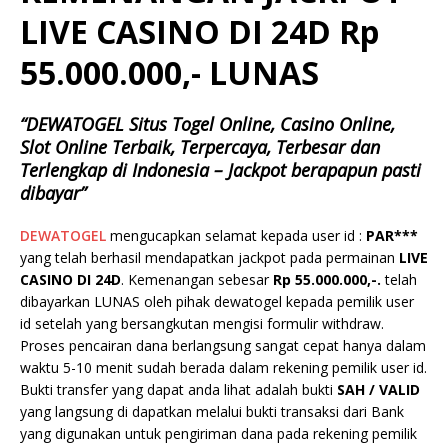
LIVE CASINO DI 24D Rp
55.000.000,- LUNAS
“DEWATOGEL Situs Togel Online, Casino Online,
Slot Online Terbaik, Terpercaya, Terbesar dan
Terlengkap di Indonesia – Jackpot berapapun pasti
dibayar”
DEWATOGEL
mengucapkan selamat kepada user id :
PAR***
yang telah berhasil mendapatkan jackpot pada permainan
LIVE
CASINO
DI 24D
.
Kemenangan sebesar
Rp
55.000.000
,-.
telah
dibayarkan LUNAS oleh pihak dewatogel kepada pemilik user
id setelah yang bersangkutan mengisi formulir withdraw.
Proses pencairan dana berlangsung sangat cepat hanya dalam
waktu 5-10 menit sudah berada dalam rekening pemilik user id.
Bukti transfer yang dapat anda lihat adalah bukti
SAH / VALID
yang langsung di dapatkan melalui bukti transaksi dari Bank
yang digunakan untuk pengiriman dana pada rekening pemilik