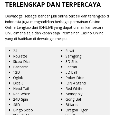
TERLENGKAP DAN TERPERCAYA
Dewatogel sebagai bandar judi online terbaik dan terlengkap di
indonesia juga menghadirkan berbagai permainan Casino
Online Lengkap dari IDNLIVE yang dapat di mainkan secara
LIVE dimana saja dan kapan saja. Permainan Casino Online
yang di hadirkan di dewatogel meliputi :
24
Suwit
Roulette
Samgong
Sicbo Dice
3D Shio
Baccarat
Fantan
12D
5D ball
Oglok
Poker Dice
Dice 6
IDN 4 Stand
Head Tail
Red White
Red White
Monopoly
24D Spin
Gong Ball
48D
Billiards
Bingo Sicbo
Dragon Tiger