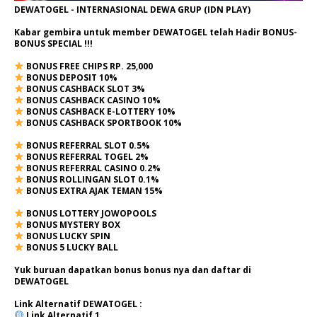
DEWATOGEL - INTERNASIONAL DEWA GRUP (IDN PLAY)
Kabar gembira untuk member DEWATOGEL telah Hadir
BONUS-
BONUS SPECIAL
!!!
BONUS FREE CHIPS RP. 25,000
BONUS DEPOSIT 10%
BONUS CASHBACK SLOT 3%
BONUS CASHBACK CASINO 10%
BONUS CASHBACK E-LOTTERY 10%
BONUS CASHBACK SPORTBOOK 10%
BONUS REFERRAL SLOT 0.5%
BONUS REFERRAL TOGEL 2%
BONUS REFERRAL CASINO 0.2%
BONUS ROLLINGAN SLOT 0.1%
BONUS EXTRA AJAK TEMAN 15%
BONUS LOTTERY JOWOPOOLS
BONUS MYSTERY BOX
BONUS LUCKY SPIN
BONUS 5 LUCKY BALL
Yuk buruan dapatkan bonus bonus nya dan daftar di
DEWATOGEL
Link Alternatif
DEWATOGEL
:
Link Alternatif 1