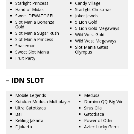
Starlight Princess
Candy Village
Hand of Midas
Starlight Christmas
Sweet DEWATOGEL
Joker Jewels
Slot Mania Bonanza
5 Lion Gold
Gold
5 Lion Gold Megaways
Slot Mania Sugar Rush
Wild West Gold
Slot Mania Princess
Wild West Megaways
Spaceman
Slot Mania Gates
Sweet Slot Mania
Olympus
Fruit Party
– IDN SLOT
Mobile Legends
Medusa
Kutukan Medusa Multiplayer
Domino QQ Big Win
Ultra Gatotkaca
Sirus Gila
Bali
Gatotkaca
Keliling Jakarta
Power of Odin
Djakarta
Aztec Lucky Gems