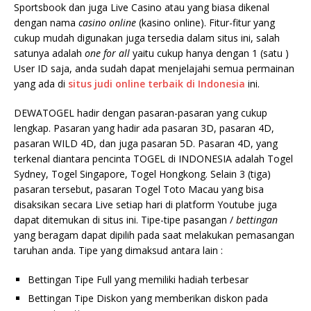
Sportsbook dan juga Live Casino atau yang biasa dikenal
dengan nama
casino online
(kasino online). Fitur-fitur yang
cukup mudah digunakan juga tersedia dalam situs ini, salah
satunya adalah
one for all
yaitu cukup hanya dengan 1 (satu )
User ID saja, anda sudah dapat menjelajahi semua permainan
yang ada di
situs judi
online terbaik di Indonesia
ini.
DEWATOGEL hadir dengan pasaran-pasaran yang cukup
lengkap. Pasaran yang hadir ada pasaran 3D, pasaran 4D,
pasaran WILD 4D, dan juga pasaran 5D. Pasaran 4D, yang
terkenal diantara pencinta TOGEL di INDONESIA adalah Togel
Sydney, Togel Singapore, Togel Hongkong. Selain 3 (tiga)
pasaran tersebut, pasaran Togel Toto Macau yang bisa
disaksikan secara Live setiap hari di platform Youtube juga
dapat ditemukan di situs ini. Tipe-tipe pasangan /
bettingan
yang beragam dapat dipilih pada saat melakukan pemasangan
taruhan anda. Tipe yang dimaksud antara lain :
Bettingan Tipe Full yang memiliki hadiah terbesar
Bettingan Tipe Diskon yang memberikan diskon pada