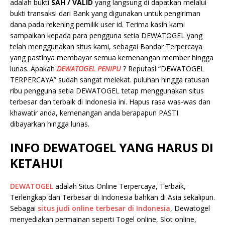
adalah bukti
SAH / VALID
yang langsung di dapatkan melalui
bukti transaksi dari Bank yang digunakan untuk pengiriman
dana pada rekening pemilik user id. Terima kasih kami
sampaikan kepada para pengguna setia DEWATOGEL yang
telah menggunakan situs kami, sebagai Bandar Terpercaya
yang pastinya membayar semua kemenangan member hingga
lunas. Apakah
DEWATOGEL PENIPU
? Reputasi “DEWATOGEL
TERPERCAYA” sudah sangat melekat. puluhan hingga ratusan
ribu pengguna setia DEWATOGEL tetap menggunakan situs
terbesar dan terbaik di Indonesia ini. Hapus rasa was-was dan
khawatir anda, kemenangan anda berapapun PASTI
dibayarkan hingga lunas.
INFO DEWATOGEL YANG HARUS DI
KETAHUI
DEWATOGEL
adalah Situs Online Terpercaya, Terbaik,
Terlengkap dan Terbesar di Indonesia bahkan di Asia sekalipun.
Sebagai
situs judi online terbesar di Indonesia
, Dewatogel
menyediakan permainan seperti Togel online, Slot online,