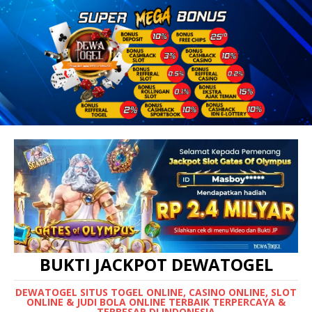
BUKTI JACKPOT DEWATOGEL
DEWATOGEL SITUS TOGEL ONLINE, CASINO ONLINE, SLOT
ONLINE & JUDI BOLA ONLINE TERBAIK TERPERCAYA &
TERBESAR DI INDONESIA