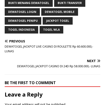
BUKTI MENANG DEWATOGEL
BUKTI TRANSFER
DEWATOGEL LOGIN
DEWATOGEL MOBILE
DEWATOGEL PENIPU
JACKPOT TOGEL
TOGEL INDONESIA
TOGEL WLA
PREVIOUS
DEWATOGEL JACKPOT LIVE CASINO DI ROULETTE Rp 60.600.000,-
LUNAS
NEXT
DEWATOGEL JACKPOT CASINO DI 24D Rp 58.000.000,- LUNAS
BE THE FIRST TO COMMENT
Leave a Reply
Your email address will not be published.