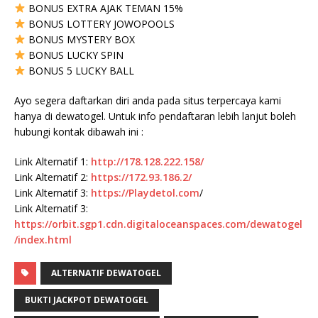
BONUS EXTRA AJAK TEMAN 15%
BONUS LOTTERY JOWOPOOLS
BONUS MYSTERY BOX
BONUS LUCKY SPIN
BONUS 5 LUCKY BALL
Ayo segera daftarkan diri anda pada situs terpercaya kami
hanya di dewatogel. Untuk info pendaftaran lebih lanjut boleh
hubungi kontak dibawah ini :
Link Alternatif 1:
http://178.128.222.158/
Link Alternatif 2:
https://172.93.186.2/
Link Alternatif 3:
https://
Playdetol.com
/
Link Alternatif 3:
https://orbit.sgp1.cdn.digitaloceanspaces.com/dewatogel
/index.html
ALTERNATIF DEWATOGEL
BUKTI JACKPOT DEWATOGEL