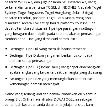
pasaran WILD 4D, dan juga pasaran 5D. Pasaran 4D, yang
terkenal diantara pencinta TOGEL di INDONESIA adalah Togel
Sydney, Togel Singapore, Togel Hongkong. Selain 3 (tiga)
pasaran tersebut, pasaran Togel Toto Macau yang bisa
disaksikan secara Live setiap hari di platform Youtube juga
dapat ditemukan di situs ini. Tipe-tipe pasangan /
bettingan
yang beragam dapat dipilih pada saat melakukan pemasangan
taruhan anda. Tipe yang dimaksud antara lain :
Bettingan Tipe Full yang memiliki hadiah terbesar
Bettingan Tipe Diskon yang memberikan diskon pada
pemain setiap pemasangan
Bettingan Tipe BB ( Bolak Balik ) yang dapat dimenangkan
apabila angka yang keluar terbalik dari angka yang dipasang
Bettingan Tipe Prize yang memungkinkan persentase
kemenangan pemain meningkat.
Game yang sedang viral dan banyak dimainkan oleh semua
orang, Slot Online hadir di situs DEWATOGEL ini sebagai
penambah keseruan anda dalam menjelajah di situs kami.