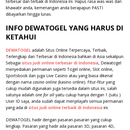
terbesar dan terbaik di Indonesia ini. Hapus rasa was-was dan
khawatir anda, kemenangan anda berapapun PASTI
dibayarkan hingga lunas.
INFO DEWATOGEL YANG HARUS DI
KETAHUI
DEWATOGEL
adalah Situs Online Terpercaya, Terbaik,
Terlengkap dan Terbesar di Indonesia bahkan di Asia sekalipun.
Sebagai
situs judi online terbesar di Indonesia
, Dewatogel
menyediakan permainan seperti Togel online, Slot online,
Sportsbook dan juga Live Casino atau yang biasa dikenal
dengan nama
casino online
(kasino online). Fitur-fitur yang
cukup mudah digunakan juga tersedia dalam situs ini, salah
satunya adalah
one for all
yaitu cukup hanya dengan 1 (satu )
User ID saja, anda sudah dapat menjelajahi semua permainan
yang ada di
situs judi online terbaik di Indonesia
ini.
DEWATOGEL hadir dengan pasaran-pasaran yang cukup
lengkap. Pasaran yang hadir ada pasaran 3D, pasaran 4D,