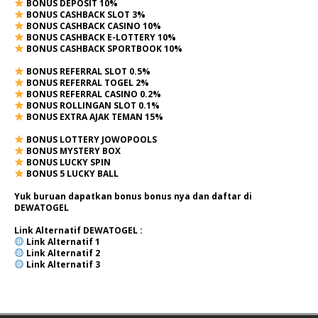
BONUS DEPOSIT 10%
BONUS CASHBACK SLOT 3%
BONUS CASHBACK CASINO 10%
BONUS CASHBACK E-LOTTERY 10%
BONUS CASHBACK SPORTBOOK 10%
BONUS REFERRAL SLOT 0.5%
BONUS REFERRAL TOGEL 2%
BONUS REFERRAL CASINO 0.2%
BONUS ROLLINGAN SLOT 0.1%
BONUS EXTRA AJAK TEMAN 15%
BONUS LOTTERY JOWOPOOLS
BONUS MYSTERY BOX
BONUS LUCKY SPIN
BONUS 5 LUCKY BALL
Yuk buruan dapatkan bonus bonus nya dan daftar di
DEWATOGEL
Link Alternatif
DEWATOGEL
:
Link Alternatif 1
Link Alternatif 2
Link Alternatif 3