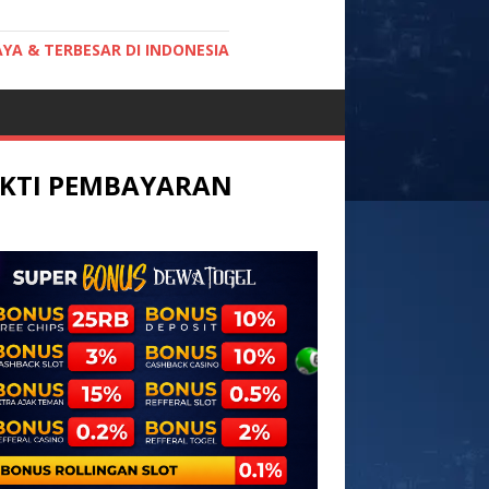
YA & TERBESAR DI INDONESIA
KTI PEMBAYARAN