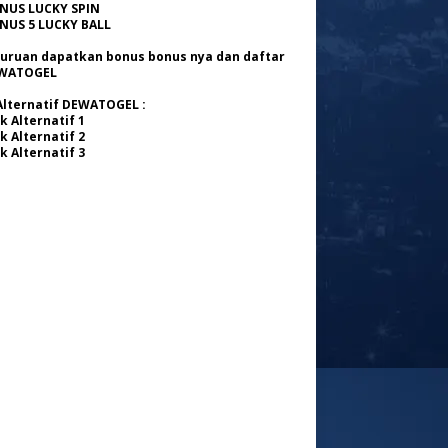
NUS LUCKY SPIN
NUS 5 LUCKY BALL
uruan dapatkan bonus bonus nya dan daftar
EWATOGEL
Alternatif
DEWATOGEL
:
k Alternatif 1
k Alternatif 2
k Alternatif 3