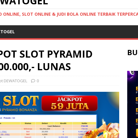
EWATOGEL
 ONLINE, SLOT ONLINE & JUDI BOLA ONLINE TERBAIK TERPERCA
ATOGEL
POT SLOT PYRAMID
BU
0.000,- LUNAS
pot DEWATOGEL
0