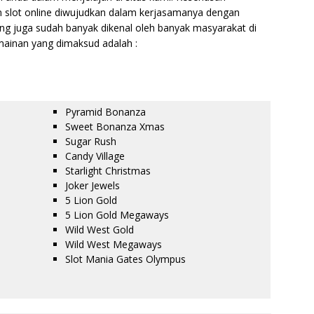
lot online diwujudkan dalam kerjasamanya dengan
yang juga sudah banyak dikenal oleh banyak masyarakat di
mainan yang dimaksud adalah :
Pyramid Bonanza
Sweet Bonanza Xmas
Sugar Rush
Candy Village
Starlight Christmas
Joker Jewels
5 Lion Gold
5 Lion Gold Megaways
Wild West Gold
Wild West Megaways
Slot Mania Gates Olympus