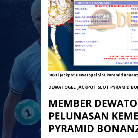
Bukti Jackpot Dewatogel Slot Pyramid Bonan
DEWATOGEL JACKPOT SLOT PYRAMID BONA
MEMBER DEWATO
PELUNASAN KEM
PYRAMID BONANZA