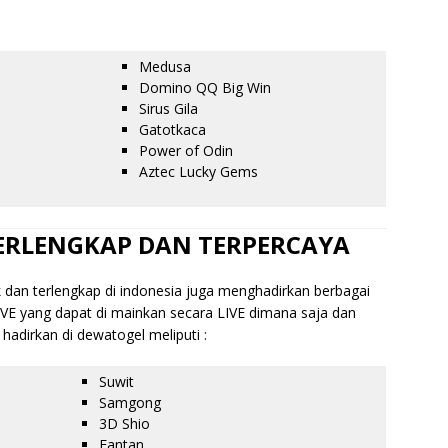
Medusa
Domino QQ Big Win
Sirus Gila
Gatotkaca
Power of Odin
Aztec Lucky Gems
TERLENGKAP DAN TERPERCAYA
k dan terlengkap di indonesia juga menghadirkan berbagai
VE yang dapat di mainkan secara LIVE dimana saja dan
hadirkan di dewatogel meliputi :
Suwit
Samgong
3D Shio
Fantan