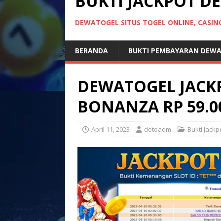
BUKTI JACKPOT D
DEWATOGEL SITUS TOGEL ONLINE, CASINO
BERANDA
BUKTI PEMBAYARAN DEW
DEWATOGEL JACK
BONANZA RP 59.00
April 11, 2023
detoadm
Bukti Jack