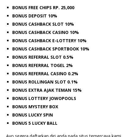
BONUS FREE CHIPS RP. 25,000
BONUS DEPOSIT 10%
BONUS CASHBACK SLOT 10%
BONUS CASHBACK CASINO 10%
BONUS CASHBACK E-LOTTERY 10%
BONUS CASHBACK SPORTBOOK 10%
BONUS REFERRAL SLOT 0.5%
BONUS REFERRAL TOGEL 2%
BONUS REFERRAL CASINO 0.2%
BONUS ROLLINGAN SLOT 0.1%
BONUS EXTRA AJAK TEMAN 15%
BONUS LOTTERY JOWOPOOLS
BONUS MYSTERY BOX
BONUS LUCKY SPIN
BONUS 5 LUCKY BALL
Ayo segera daftarkan diri anda pada situs terpercaya kami