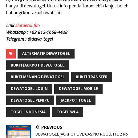
hanya di dewatogel. Untuk info pendaftaran lebih lanjut boleh
hubungi kontak dibawah ini :
Link
slotdetol.fun
Whatsapp : +62 812-1668-4428
Telegram : @dewa_togel
ALTERNATIF DEWATOGEL
BUKTI JACKPOT DEWATOGEL
BUKTI MENANG DEWATOGEL
BUKTI TRANSFER
DEWATOGEL LOGIN
DEWATOGEL MOBILE
DEWATOGEL PENIPU
JACKPOT TOGEL
TOGEL INDONESIA
TOGEL WLA
PREVIOUS
DEWATOGEL JACKPOT LIVE CASINO ROULETTE 2 Rp