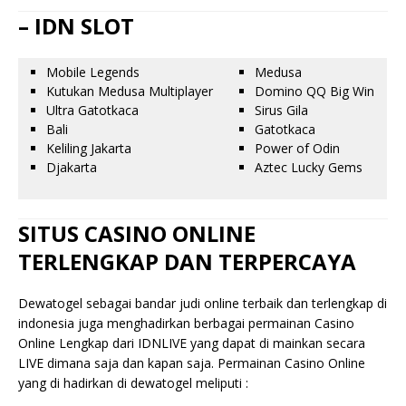
– IDN SLOT
Mobile Legends
Medusa
Kutukan Medusa Multiplayer
Domino QQ Big Win
Ultra Gatotkaca
Sirus Gila
Bali
Gatotkaca
Keliling Jakarta
Power of Odin
Djakarta
Aztec Lucky Gems
SITUS CASINO ONLINE
TERLENGKAP DAN TERPERCAYA
Dewatogel sebagai bandar judi online terbaik dan terlengkap di
indonesia juga menghadirkan berbagai permainan Casino
Online Lengkap dari IDNLIVE yang dapat di mainkan secara
LIVE dimana saja dan kapan saja. Permainan Casino Online
yang di hadirkan di dewatogel meliputi :