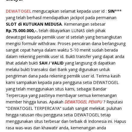
DEWATOGEL
mengucapkan selamat kepada user id :
SIN
***
yang telah berhasil mendapatkan jackpot pada permainan
SLOT di KUTUKAN MEDUSA
. Kemenangan sebesar
Rp.75.000.000,-.
telah dibayarkan LUNAS oleh pihak
dewatogel kepada pemilik user id setelah yang bersangkutan
mengisi formulir withdraw. Proses pencairan dana berlangsung
sangat cepat hanya dalam waktu 5-10 menit sudah berada
dalam rekening pemilik user id. Bukti transfer yang dapat anda
lihat adalah bukti
SAH / VALID
yang langsung di dapatkan
melalui bukti transaksi dari Bank yang digunakan untuk
pengiriman dana pada rekening pemilik user id. Terima kasih
kami sampaikan kepada para pengguna setia DEWATOGEL
yang telah menggunakan situs kami, sebagai Bandar
Terpercaya yang pastinya membayar semua kemenangan
member hingga lunas. Apakah
DEWATOGEL PENIPU
? Reputasi
“DEWATOGEL TERPERCAYA” sudah sangat melekat. puluhan
hingga ratusan ribu pengguna setia DEWATOGEL tetap
menggunakan situs terbesar dan terbaik di Indonesia ini. Hapus
rasa was-was dan khawatir anda, kemenangan anda