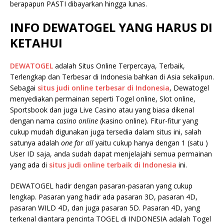
berapapun PASTI dibayarkan hingga lunas.
INFO DEWATOGEL YANG HARUS DI
KETAHUI
DEWATOGEL
adalah Situs Online Terpercaya, Terbaik,
Terlengkap dan Terbesar di Indonesia bahkan di Asia sekalipun.
Sebagai
situs judi online terbesar di Indonesia
, Dewatogel
menyediakan permainan seperti Togel online, Slot online,
Sportsbook dan juga Live Casino atau yang biasa dikenal
dengan nama
casino online
(kasino online). Fitur-fitur yang
cukup mudah digunakan juga tersedia dalam situs ini, salah
satunya adalah
one for all
yaitu cukup hanya dengan 1 (satu )
User ID saja, anda sudah dapat menjelajahi semua permainan
yang ada di
situs judi online terbaik di Indonesia
ini.
DEWATOGEL hadir dengan pasaran-pasaran yang cukup
lengkap. Pasaran yang hadir ada pasaran 3D, pasaran 4D,
pasaran WILD 4D, dan juga pasaran 5D. Pasaran 4D, yang
terkenal diantara pencinta TOGEL di INDONESIA adalah Togel