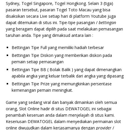
Sydney, Togel Singapore, Togel Hongkong. Selain 3 (tiga)
pasaran tersebut, pasaran Togel Toto Macau yang bisa
disaksikan secara Live setiap hari di platform Youtube juga
dapat ditemukan di situs ini. Tipe-tipe pasangan /
bettingan
yang beragam dapat dipilih pada saat melakukan pemasangan
taruhan anda. Tipe yang dimaksud antara lain :
Bettingan Tipe Full yang memiliki hadiah terbesar
Bettingan Tipe Diskon yang memberikan diskon pada
pemain setiap pemasangan
Bettingan Tipe BB ( Bolak Balik ) yang dapat dimenangkan
apabila angka yang keluar terbalik dari angka yang dipasang
Bettingan Tipe Prize yang memungkinkan persentase
kemenangan pemain meningkat.
Game yang sedang viral dan banyak dimainkan oleh semua
orang, Slot Online hadir di situs DEWATOGEL ini sebagai
penambah keseruan anda dalam menjelajah di situs kami.
Keseriusan DEWATOGEL dalam menyediakan permainan slot
online diwujudkan dalam kerjasamanya dengan
provider
/