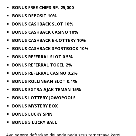
BONUS FREE CHIPS RP. 25,000
BONUS DEPOSIT 10%
BONUS CASHBACK SLOT 10%
BONUS CASHBACK CASINO 10%
BONUS CASHBACK E-LOTTERY 10%
BONUS CASHBACK SPORTBOOK 10%
BONUS REFERRAL SLOT 0.5%
BONUS REFERRAL TOGEL 2%
BONUS REFERRAL CASINO 0.2%
BONUS ROLLINGAN SLOT 0.1%
BONUS EXTRA AJAK TEMAN 15%
BONUS LOTTERY JOWOPOOLS
BONUS MYSTERY BOX
BONUS LUCKY SPIN
BONUS 5 LUCKY BALL
Ayo segera daftarkan diri anda pada situs terpercaya kami