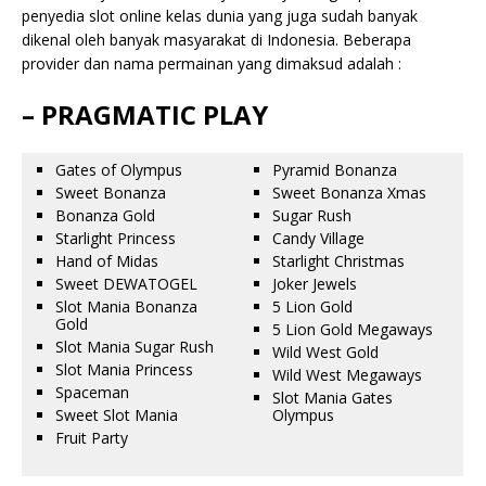
penyedia slot online kelas dunia yang juga sudah banyak
dikenal oleh banyak masyarakat di Indonesia. Beberapa
provider dan nama permainan yang dimaksud adalah :
– PRAGMATIC PLAY
Gates of Olympus
Pyramid Bonanza
Sweet Bonanza
Sweet Bonanza Xmas
Bonanza Gold
Sugar Rush
Starlight Princess
Candy Village
Hand of Midas
Starlight Christmas
Sweet DEWATOGEL
Joker Jewels
Slot Mania Bonanza
5 Lion Gold
Gold
5 Lion Gold Megaways
Slot Mania Sugar Rush
Wild West Gold
Slot Mania Princess
Wild West Megaways
Spaceman
Slot Mania Gates
Sweet Slot Mania
Olympus
Fruit Party