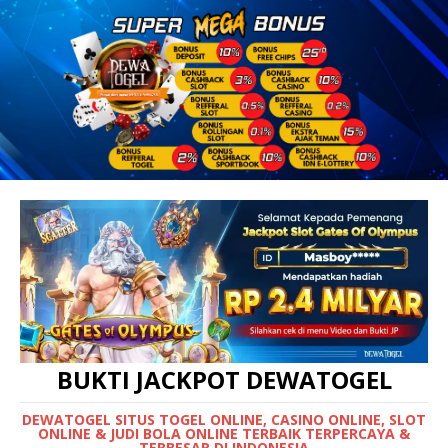
BUKTI JACKPOT DEWATOGEL
DEWATOGEL SITUS TOGEL ONLINE, CASINO ONLINE, SLOT
ONLINE & JUDI BOLA ONLINE TERBAIK TERPERCAYA &
TERBESAR DI INDONESIA