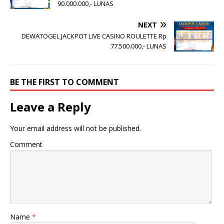
90.000.000,- LUNAS
NEXT
DEWATOGEL JACKPOT LIVE CASINO ROULETTE Rp
77.500.000,- LUNAS
BE THE FIRST TO COMMENT
Leave a Reply
Your email address will not be published.
Comment
Name
*