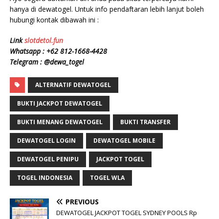
hanya di dewatogel. Untuk info pendaftaran lebih lanjut boleh
hubungi kontak dibawah ini :
Link
slotdetol.fun
Whatsapp : +62 812-1668-4428
Telegram : @dewa_togel
ALTERNATIF DEWATOGEL
BUKTI JACKPOT DEWATOGEL
BUKTI MENANG DEWATOGEL
BUKTI TRANSFER
DEWATOGEL LOGIN
DEWATOGEL MOBILE
DEWATOGEL PENIPU
JACKPOT TOGEL
TOGEL INDONESIA
TOGEL WLA
PREVIOUS
DEWATOGEL JACKPOT TOGEL SYDNEY POOLS Rp