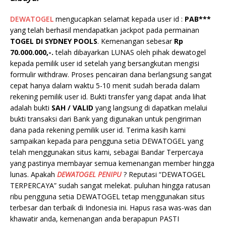
DEWATOGEL
mengucapkan selamat kepada user id :
PAB***
yang telah berhasil mendapatkan jackpot pada permainan
TOGEL DI SYDNEY POOLS
. Kemenangan sebesar
Rp
70.000.000
,-.
telah dibayarkan LUNAS oleh pihak dewatogel
kepada pemilik user id setelah yang bersangkutan mengisi
formulir withdraw. Proses pencairan dana berlangsung sangat
cepat hanya dalam waktu 5-10 menit sudah berada dalam
rekening pemilik user id. Bukti transfer yang dapat anda lihat
adalah bukti
SAH / VALID
yang langsung di dapatkan melalui
bukti transaksi dari Bank yang digunakan untuk pengiriman
dana pada rekening pemilik user id. Terima kasih kami
sampaikan kepada para pengguna setia DEWATOGEL yang
telah menggunakan situs kami, sebagai Bandar Terpercaya
yang pastinya membayar semua kemenangan member hingga
lunas. Apakah
DEWATOGEL PENIPU
? Reputasi “DEWATOGEL
TERPERCAYA” sudah sangat melekat. puluhan hingga ratusan
ribu pengguna setia DEWATOGEL tetap menggunakan situs
terbesar dan terbaik di Indonesia ini. Hapus rasa was-was dan
khawatir anda, kemenangan anda berapapun PASTI