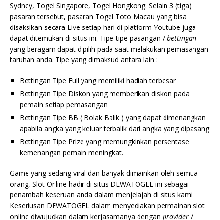
Sydney, Togel Singapore, Togel Hongkong. Selain 3 (tiga)
pasaran tersebut, pasaran Togel Toto Macau yang bisa
disaksikan secara Live setiap hari di platform Youtube juga
dapat ditemukan di situs ini. Tipe-tipe pasangan /
bettingan
yang beragam dapat dipilih pada saat melakukan pemasangan
taruhan anda. Tipe yang dimaksud antara lain :
Bettingan Tipe Full yang memiliki hadiah terbesar
Bettingan Tipe Diskon yang memberikan diskon pada
pemain setiap pemasangan
Bettingan Tipe BB ( Bolak Balik ) yang dapat dimenangkan
apabila angka yang keluar terbalik dari angka yang dipasang
Bettingan Tipe Prize yang memungkinkan persentase
kemenangan pemain meningkat.
Game yang sedang viral dan banyak dimainkan oleh semua
orang, Slot Online hadir di situs DEWATOGEL ini sebagai
penambah keseruan anda dalam menjelajah di situs kami.
Keseriusan DEWATOGEL dalam menyediakan permainan slot
online diwujudkan dalam kerjasamanya dengan
provider
/