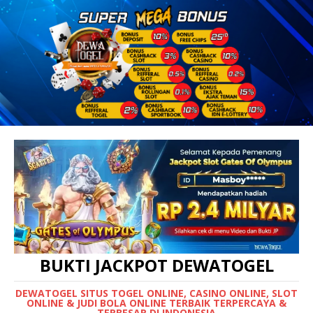
BUKTI JACKPOT DEWATOGEL
DEWATOGEL SITUS TOGEL ONLINE, CASINO ONLINE, SLOT
ONLINE & JUDI BOLA ONLINE TERBAIK TERPERCAYA &
TERBESAR DI INDONESIA