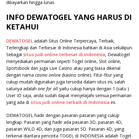
dibayarkan hingga lunas.
INFO DEWATOGEL YANG HARUS DI
KETAHUI
DEWATOGEL
adalah Situs Online Terpercaya, Terbaik,
Terlengkap dan Terbesar di Indonesia bahkan di Asia sekalipun.
Sebagai
situs judi online terbesar di Indonesia
, Dewatogel
menyediakan permainan seperti Togel online, Slot online,
Sportsbook dan juga Live Casino atau yang biasa dikenal
dengan nama
casino online
(kasino online). Fitur-fitur yang
cukup mudah digunakan juga tersedia dalam situs ini, salah
satunya adalah
one for all
yaitu cukup hanya dengan 1 (satu )
User ID saja, anda sudah dapat menjelajahi semua permainan
yang ada di
situs judi online terbaik di Indonesia
ini.
DEWATOGEL hadir dengan pasaran-pasaran yang cukup
lengkap. Pasaran yang hadir ada pasaran 3D, pasaran 4D,
pasaran WILD 4D, dan juga pasaran 5D. Pasaran 4D, yang
terkenal diantara pencinta TOGEL di INDONESIA adalah Togel