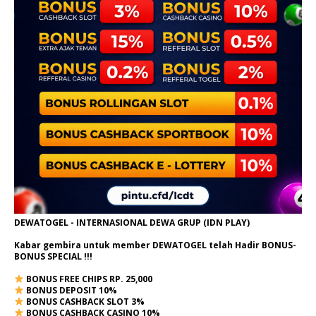
DEWATOGEL - INTERNASIONAL DEWA GRUP (IDN PLAY)
Kabar gembira untuk member DEWATOGEL telah Hadir
BONUS-
BONUS SPECIAL
!!!
BONUS FREE CHIPS RP. 25,000
BONUS DEPOSIT 10%
BONUS CASHBACK SLOT 3%
BONUS CASHBACK CASINO 10%