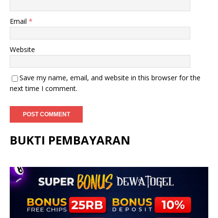
Email
*
Website
Save my name, email, and website in this browser for the
next time I comment.
BUKTI PEMBAYARAN