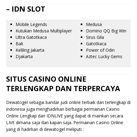
– IDN SLOT
Mobile Legends
Medusa
Kutukan Medusa Multiplayer
Domino QQ Big Win
Ultra Gatotkaca
Sirus Gila
Bali
Gatotkaca
Keliling Jakarta
Power of Odin
Djakarta
Aztec Lucky Gems
SITUS CASINO ONLINE
TERLENGKAP DAN TERPERCAYA
Dewatogel sebagai bandar judi online terbaik dan terlengkap di
indonesia juga menghadirkan berbagai permainan Casino
Online Lengkap dari IDNLIVE yang dapat di mainkan secara
LIVE dimana saja dan kapan saja. Permainan Casino Online
yang di hadirkan di dewatogel meliputi :