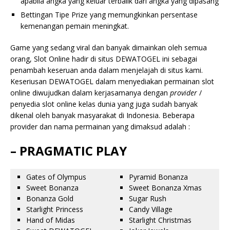
apabila angka yang keluar terbalik dari angka yang dipasang
Bettingan Tipe Prize yang memungkinkan persentase
kemenangan pemain meningkat.
Game yang sedang viral dan banyak dimainkan oleh semua
orang, Slot Online hadir di situs DEWATOGEL ini sebagai
penambah keseruan anda dalam menjelajah di situs kami.
Keseriusan DEWATOGEL dalam menyediakan permainan slot
online diwujudkan dalam kerjasamanya dengan
provider
/
penyedia slot online kelas dunia yang juga sudah banyak
dikenal oleh banyak masyarakat di Indonesia. Beberapa
provider dan nama permainan yang dimaksud adalah :
– PRAGMATIC PLAY
Gates of Olympus
Pyramid Bonanza
Sweet Bonanza
Sweet Bonanza Xmas
Bonanza Gold
Sugar Rush
Starlight Princess
Candy Village
Hand of Midas
Starlight Christmas