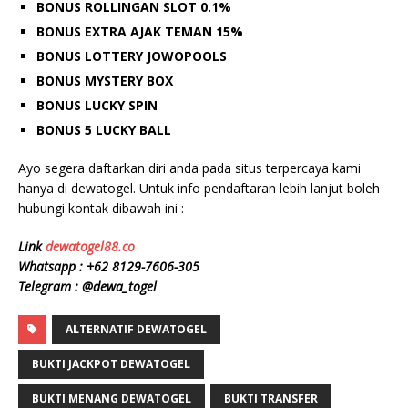
BONUS ROLLINGAN SLOT 0.1%
BONUS EXTRA AJAK TEMAN 15%
BONUS LOTTERY JOWOPOOLS
BONUS MYSTERY BOX
BONUS LUCKY SPIN
BONUS 5 LUCKY BALL
Ayo segera daftarkan diri anda pada situs terpercaya kami
hanya di dewatogel. Untuk info pendaftaran lebih lanjut boleh
hubungi kontak dibawah ini :
Link
dewatogel88.co
Whatsapp : +62 8129-7606-305
Telegram : @dewa_togel
ALTERNATIF DEWATOGEL
BUKTI JACKPOT DEWATOGEL
BUKTI MENANG DEWATOGEL
BUKTI TRANSFER