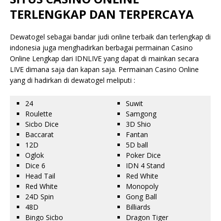
TERLENGKAP DAN TERPERCAYA
Dewatogel sebagai bandar judi online terbaik dan terlengkap di
indonesia juga menghadirkan berbagai permainan Casino
Online Lengkap dari IDNLIVE yang dapat di mainkan secara
LIVE dimana saja dan kapan saja. Permainan Casino Online
yang di hadirkan di dewatogel meliputi :
24
Suwit
Roulette
Samgong
Sicbo Dice
3D Shio
Baccarat
Fantan
12D
5D ball
Oglok
Poker Dice
Dice 6
IDN 4 Stand
Head Tail
Red White
Red White
Monopoly
24D Spin
Gong Ball
48D
Billiards
Bingo Sicbo
Dragon Tiger