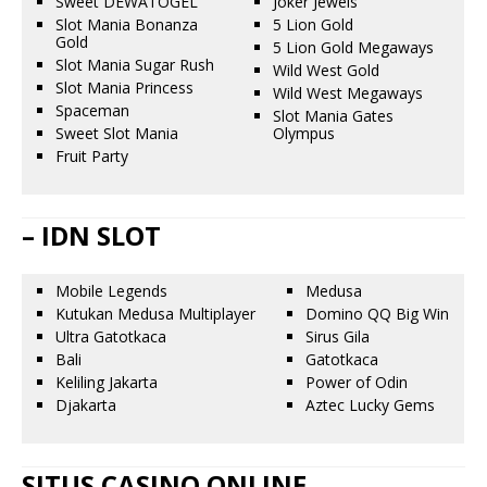
Sweet DEWATOGEL
Joker Jewels
Slot Mania Bonanza
5 Lion Gold
Gold
5 Lion Gold Megaways
Slot Mania Sugar Rush
Wild West Gold
Slot Mania Princess
Wild West Megaways
Spaceman
Slot Mania Gates
Sweet Slot Mania
Olympus
Fruit Party
– IDN SLOT
Mobile Legends
Medusa
Kutukan Medusa Multiplayer
Domino QQ Big Win
Ultra Gatotkaca
Sirus Gila
Bali
Gatotkaca
Keliling Jakarta
Power of Odin
Djakarta
Aztec Lucky Gems
SITUS CASINO ONLINE