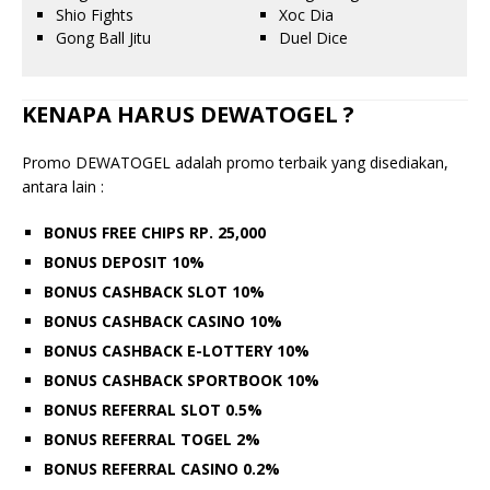
Shio Fights
Xoc Dia
Gong Ball Jitu
Duel Dice
KENAPA HARUS DEWATOGEL ?
Promo DEWATOGEL adalah promo terbaik yang disediakan,
antara lain :
BONUS FREE CHIPS RP. 25,000
BONUS DEPOSIT 10%
BONUS CASHBACK SLOT 10%
BONUS CASHBACK CASINO 10%
BONUS CASHBACK E-LOTTERY 10%
BONUS CASHBACK SPORTBOOK 10%
BONUS REFERRAL SLOT 0.5%
BONUS REFERRAL TOGEL 2%
BONUS REFERRAL CASINO 0.2%