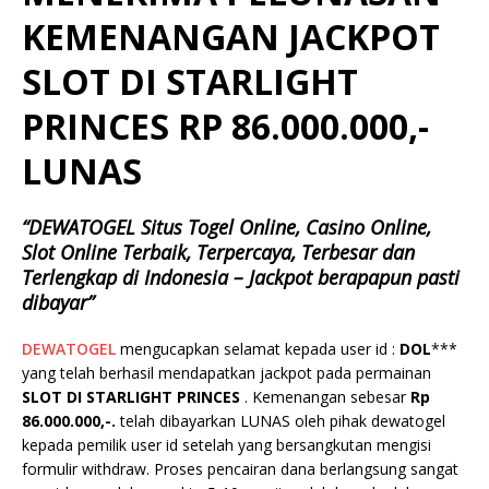
KEMENANGAN JACKPOT
SLOT DI STARLIGHT
PRINCES RP 86.000.000,-
LUNAS
“DEWATOGEL Situs Togel Online, Casino Online,
Slot Online Terbaik, Terpercaya, Terbesar dan
Terlengkap di Indonesia – Jackpot berapapun pasti
dibayar”
DEWATOGEL
mengucapkan selamat kepada user id :
DOL
***
yang telah berhasil mendapatkan jackpot pada permainan
SLOT DI STARLIGHT PRINCES
. Kemenangan sebesar
Rp
86.000.000,-.
telah dibayarkan LUNAS oleh pihak dewatogel
kepada pemilik user id setelah yang bersangkutan mengisi
formulir withdraw. Proses pencairan dana berlangsung sangat