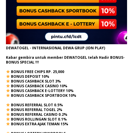
DEWATOGEL - INTERNASIONAL DEWA GRUP (IDN PLAY)
Kabar gembira untuk member DEWATOGEL telah Hadir
BONUS-
BONUS SPECIAL
!!!
BONUS FREE CHIPS RP. 25,000
BONUS DEPOSIT 10%
BONUS CASHBACK SLOT 3%
BONUS CASHBACK CASINO 10%
BONUS CASHBACK E-LOTTERY 10%
BONUS CASHBACK SPORTBOOK 10%
BONUS REFERRAL SLOT 0.5%
BONUS REFERRAL TOGEL 2%
BONUS REFERRAL CASINO 0.2%
BONUS ROLLINGAN SLOT 0.1%
BONUS EXTRA AJAK TEMAN 15%