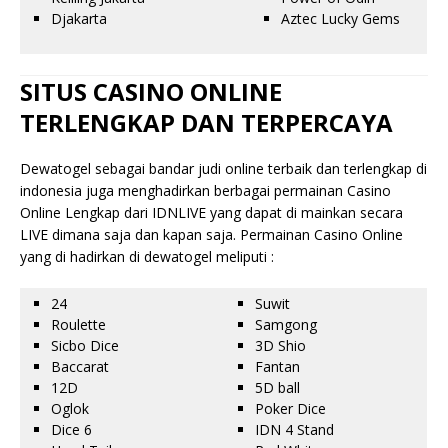
Djakarta
Aztec Lucky Gems
SITUS CASINO ONLINE
TERLENGKAP DAN TERPERCAYA
Dewatogel sebagai bandar judi online terbaik dan terlengkap di
indonesia juga menghadirkan berbagai permainan Casino
Online Lengkap dari IDNLIVE yang dapat di mainkan secara
LIVE dimana saja dan kapan saja. Permainan Casino Online
yang di hadirkan di dewatogel meliputi :
24
Suwit
Roulette
Samgong
Sicbo Dice
3D Shio
Baccarat
Fantan
12D
5D ball
Oglok
Poker Dice
Dice 6
IDN 4 Stand