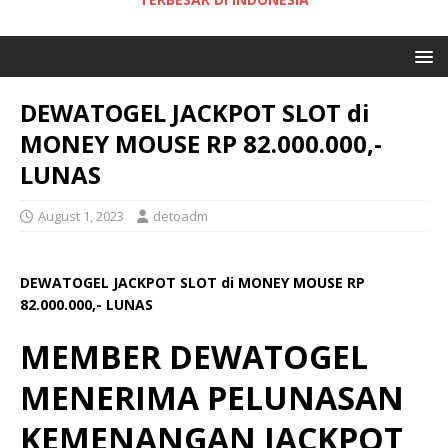
DEWATOGEL JACKPOT SLOT di
MONEY MOUSE RP 82.000.000,-
LUNAS
August 1, 2023
detoadm
DEWATOGEL JACKPOT SLOT di MONEY MOUSE RP
82.000.000,- LUNAS
MEMBER DEWATOGEL
MENERIMA PELUNASAN
KEMENANGAN JACKPOT