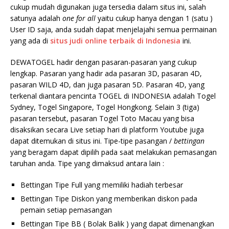
cukup mudah digunakan juga tersedia dalam situs ini, salah
satunya adalah
one for all
yaitu cukup hanya dengan 1 (satu )
User ID saja, anda sudah dapat menjelajahi semua permainan
yang ada di
situs judi online terbaik di Indonesia
ini.
DEWATOGEL hadir dengan pasaran-pasaran yang cukup
lengkap. Pasaran yang hadir ada pasaran 3D, pasaran 4D,
pasaran WILD 4D, dan juga pasaran 5D. Pasaran 4D, yang
terkenal diantara pencinta TOGEL di INDONESIA adalah Togel
Sydney, Togel Singapore, Togel Hongkong. Selain 3 (tiga)
pasaran tersebut, pasaran Togel Toto Macau yang bisa
disaksikan secara Live setiap hari di platform Youtube juga
dapat ditemukan di situs ini. Tipe-tipe pasangan /
bettingan
yang beragam dapat dipilih pada saat melakukan pemasangan
taruhan anda. Tipe yang dimaksud antara lain :
Bettingan Tipe Full yang memiliki hadiah terbesar
Bettingan Tipe Diskon yang memberikan diskon pada
pemain setiap pemasangan
Bettingan Tipe BB ( Bolak Balik ) yang dapat dimenangkan