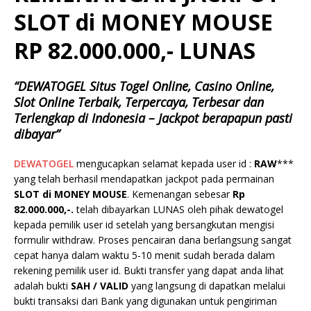
SLOT di MONEY MOUSE
RP 82.000.000,- LUNAS
“DEWATOGEL Situs Togel Online, Casino Online,
Slot Online Terbaik, Terpercaya, Terbesar dan
Terlengkap di Indonesia – Jackpot berapapun pasti
dibayar”
DEWATOGEL
mengucapkan selamat kepada user id :
RAW
***
yang telah berhasil mendapatkan jackpot pada permainan
SLOT di MONEY MOUSE
. Kemenangan sebesar
Rp
82.000.000,-.
telah dibayarkan LUNAS oleh pihak dewatogel
kepada pemilik user id setelah yang bersangkutan mengisi
formulir withdraw. Proses pencairan dana berlangsung sangat
cepat hanya dalam waktu 5-10 menit sudah berada dalam
rekening pemilik user id. Bukti transfer yang dapat anda lihat
adalah bukti
SAH / VALID
yang langsung di dapatkan melalui
bukti transaksi dari Bank yang digunakan untuk pengiriman