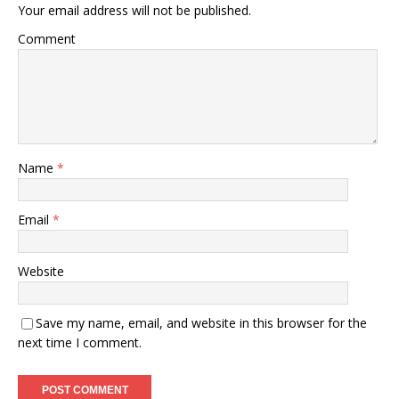
Your email address will not be published.
Comment
Name
*
Email
*
Website
Save my name, email, and website in this browser for the
next time I comment.