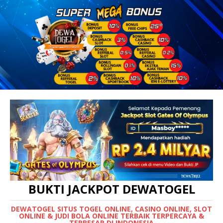
BUKTI JACKPOT DEWATOGEL
DEWATOGEL SITUS TOGEL ONLINE, CASINO ONLINE, SLOT
ONLINE & JUDI BOLA ONLINE TERBAIK TERPERCAYA &
TERBESAR DI INDONESIA