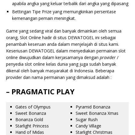
apabila angka yang keluar terbalik dari angka yang dipasang
Bettingan Tipe Prize yang memungkinkan persentase
kemenangan pemain meningkat.
Game yang sedang viral dan banyak dimainkan oleh semua
orang, Slot Online hadir di situs DEWATOGEL ini sebagai
penambah keseruan anda dalam menjelajah di situs kami.
Keseriusan DEWATOGEL dalam menyediakan permainan slot
online diwujudkan dalam kerjasamanya dengan
provider
/
penyedia slot online kelas dunia yang juga sudah banyak
dikenal oleh banyak masyarakat di Indonesia. Beberapa
provider dan nama permainan yang dimaksud adalah :
– PRAGMATIC PLAY
Gates of Olympus
Pyramid Bonanza
Sweet Bonanza
Sweet Bonanza Xmas
Bonanza Gold
Sugar Rush
Starlight Princess
Candy Village
Hand of Midas
Starlight Christmas