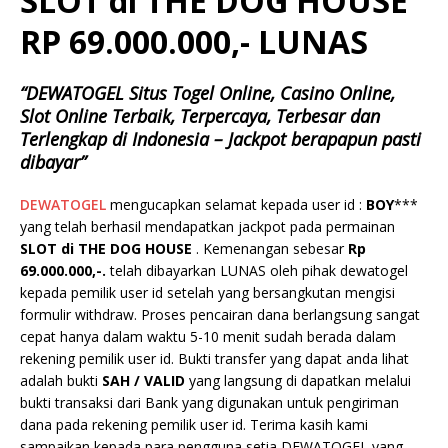
SLOT di THE DOG HOUSE
RP 69.000.000,- LUNAS
“DEWATOGEL Situs Togel Online, Casino Online,
Slot Online Terbaik, Terpercaya, Terbesar dan
Terlengkap di Indonesia – Jackpot berapapun pasti
dibayar”
DEWATOGEL
mengucapkan selamat kepada user id :
BOY
***
yang telah berhasil mendapatkan jackpot pada permainan
SLOT di THE DOG HOUSE
. Kemenangan sebesar
Rp
69.000.000,-.
telah dibayarkan LUNAS oleh pihak dewatogel
kepada pemilik user id setelah yang bersangkutan mengisi
formulir withdraw. Proses pencairan dana berlangsung sangat
cepat hanya dalam waktu 5-10 menit sudah berada dalam
rekening pemilik user id. Bukti transfer yang dapat anda lihat
adalah bukti
SAH / VALID
yang langsung di dapatkan melalui
bukti transaksi dari Bank yang digunakan untuk pengiriman
dana pada rekening pemilik user id. Terima kasih kami
sampaikan kepada para pengguna setia DEWATOGEL yang