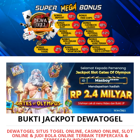
BUKTI JACKPOT DEWATOGEL
DEWATOGEL SITUS TOGEL ONLINE, CASINO ONLINE, SLOT
ONLINE & JUDI BOLA ONLINE TERBAIK TERPERCAYA &
TERBESAR DI INDONESIA