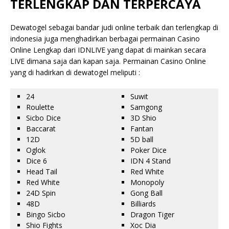
TERLENGKAP DAN TERPERCAYA
Dewatogel sebagai bandar judi online terbaik dan terlengkap di
indonesia juga menghadirkan berbagai permainan Casino
Online Lengkap dari IDNLIVE yang dapat di mainkan secara
LIVE dimana saja dan kapan saja. Permainan Casino Online
yang di hadirkan di dewatogel meliputi :
24
Suwit
Roulette
Samgong
Sicbo Dice
3D Shio
Baccarat
Fantan
12D
5D ball
Oglok
Poker Dice
Dice 6
IDN 4 Stand
Head Tail
Red White
Red White
Monopoly
24D Spin
Gong Ball
48D
Billiards
Bingo Sicbo
Dragon Tiger
Shio Fights
Xoc Dia