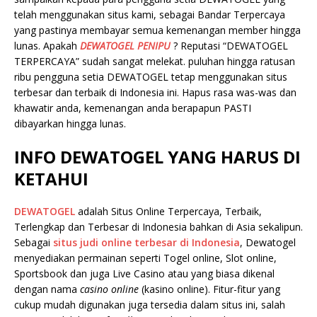
telah menggunakan situs kami, sebagai Bandar Terpercaya
yang pastinya membayar semua kemenangan member hingga
lunas. Apakah
DEWATOGEL PENIPU
? Reputasi “DEWATOGEL
TERPERCAYA” sudah sangat melekat. puluhan hingga ratusan
ribu pengguna setia DEWATOGEL tetap menggunakan situs
terbesar dan terbaik di Indonesia ini. Hapus rasa was-was dan
khawatir anda, kemenangan anda berapapun PASTI
dibayarkan hingga lunas.
INFO DEWATOGEL YANG HARUS DI
KETAHUI
DEWATOGEL
adalah Situs Online Terpercaya, Terbaik,
Terlengkap dan Terbesar di Indonesia bahkan di Asia sekalipun.
Sebagai
situs judi online terbesar di Indonesia
, Dewatogel
menyediakan permainan seperti Togel online, Slot online,
Sportsbook dan juga Live Casino atau yang biasa dikenal
dengan nama
casino online
(kasino online). Fitur-fitur yang
cukup mudah digunakan juga tersedia dalam situs ini, salah