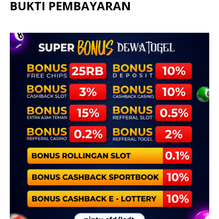
BUKTI PEMBAYARAN