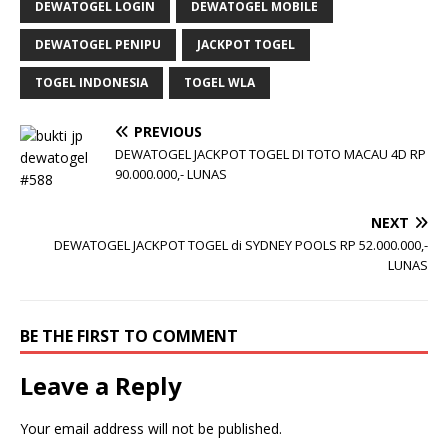
DEWATOGEL LOGIN
DEWATOGEL MOBILE
DEWATOGEL PENIPU
JACKPOT TOGEL
TOGEL INDONESIA
TOGEL WLA
PREVIOUS
DEWATOGEL JACKPOT TOGEL DI TOTO MACAU 4D RP
90.000.000,- LUNAS
NEXT
DEWATOGEL JACKPOT TOGEL di SYDNEY POOLS RP 52.000.000,-
LUNAS
BE THE FIRST TO COMMENT
Leave a Reply
Your email address will not be published.