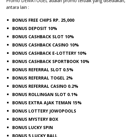
Promo DEWATOGEL adalah promo terbaik yang disediakan,
antara lain :
BONUS FREE CHIPS RP. 25,000
BONUS DEPOSIT 10%
BONUS CASHBACK SLOT 10%
BONUS CASHBACK CASINO 10%
BONUS CASHBACK E-LOTTERY 10%
BONUS CASHBACK SPORTBOOK 10%
BONUS REFERRAL SLOT 0.5%
BONUS REFERRAL TOGEL 2%
BONUS REFERRAL CASINO 0.2%
BONUS ROLLINGAN SLOT 0.1%
BONUS EXTRA AJAK TEMAN 15%
BONUS LOTTERY JOWOPOOLS
BONUS MYSTERY BOX
BONUS LUCKY SPIN
BONUS 5 LUCKY BALL