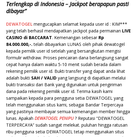
Terlengkap di Indonesia – Jackpot berapapun pasti
dibayar”
DEWATOGEL
mengucapkan selamat kepada user id : KIM***
yang telah berhasil mendapatkan jackpot pada permainan
LIVE
CASINO di BACCARAT
. Kemenangan sebesar
Rp
84.000.000,-.
telah dibayarkan LUNAS oleh pihak dewatogel
kepada pemilik user id setelah yang bersangkutan mengisi
formulir withdraw. Proses pencairan dana berlangsung sangat
cepat hanya dalam waktu 5-10 menit sudah berada dalam
rekening pemilik user id. Bukti transfer yang dapat anda lihat
adalah bukti
SAH / VALID
yang langsung di dapatkan melalui
bukti transaksi dari Bank yang digunakan untuk pengiriman
dana pada rekening pemilik user id. Terima kasih kami
sampaikan kepada para pengguna setia DEWATOGEL yang
telah menggunakan situs kami, sebagai Bandar Terpercaya
yang pastinya membayar semua kemenangan member hingga
lunas. Apakah
DEWATOGEL PENIPU
? Reputasi “DEWATOGEL
TERPERCAYA” sudah sangat melekat. puluhan hingga ratusan
ribu pengguna setia DEWATOGEL tetap menggunakan situs