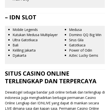
– IDN SLOT
Mobile Legends
Medusa
Kutukan Medusa Multiplayer
Domino QQ Big Win
Ultra Gatotkaca
Sirus Gila
Bali
Gatotkaca
Keliling Jakarta
Power of Odin
Djakarta
Aztec Lucky Gems
SITUS CASINO ONLINE
TERLENGKAP DAN TERPERCAYA
Dewatogel sebagai bandar judi online terbaik dan terlengkap di
indonesia juga menghadirkan berbagai permainan Casino
Online Lengkap dari IDNLIVE yang dapat di mainkan secara
LIVE dimana saja dan kapan saja. Permainan Casino Online