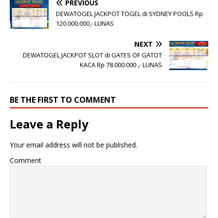
PREVIOUS
DEWATOGEL JACKPOT TOGEL di SYDNEY POOLS Rp
120.000.000,- LUNAS
NEXT
DEWATOGEL JACKPOT SLOT di GATES OF GATOT
KACA Rp 78.000.000 ,- LUNAS
BE THE FIRST TO COMMENT
Leave a Reply
Your email address will not be published.
Comment