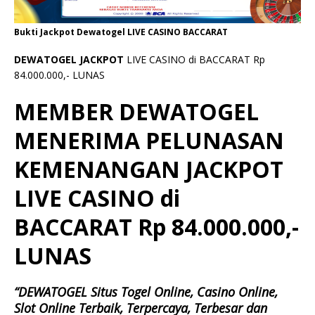
Bukti Jackpot Dewatogel LIVE CASINO BACCARAT
DEWATOGEL JACKPOT
LIVE CASINO di BACCARAT Rp
84.000.000,- LUNAS
MEMBER DEWATOGEL
MENERIMA PELUNASAN
KEMENANGAN JACKPOT
LIVE CASINO di
BACCARAT Rp 84.000.000,-
LUNAS
“DEWATOGEL Situs Togel Online, Casino Online,
Slot Online Terbaik, Terpercaya, Terbesar dan