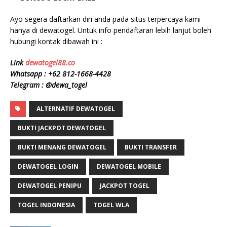
Ayo segera daftarkan diri anda pada situs terpercaya kami
hanya di dewatogel. Untuk info pendaftaran lebih lanjut boleh
hubungi kontak dibawah ini :
Link
dewatogel88.co
Whatsapp : +62 812-1668-4428
Telegram : @dewa_togel
ALTERNATIF DEWATOGEL
BUKTI JACKPOT DEWATOGEL
BUKTI MENANG DEWATOGEL
BUKTI TRANSFER
DEWATOGEL LOGIN
DEWATOGEL MOBILE
DEWATOGEL PENIPU
JACKPOT TOGEL
TOGEL INDONESIA
TOGEL WLA