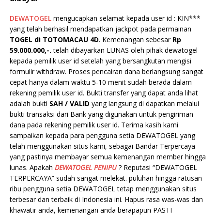
DEWATOGEL
mengucapkan selamat kepada user id : KIN***
yang telah berhasil mendapatkan jackpot pada permainan
TOGEL di TOTOMACAU 4D
. Kemenangan sebesar
Rp
59.000.000,-.
telah dibayarkan LUNAS oleh pihak dewatogel
kepada pemilik user id setelah yang bersangkutan mengisi
formulir withdraw. Proses pencairan dana berlangsung sangat
cepat hanya dalam waktu 5-10 menit sudah berada dalam
rekening pemilik user id. Bukti transfer yang dapat anda lihat
adalah bukti
SAH / VALID
yang langsung di dapatkan melalui
bukti transaksi dari Bank yang digunakan untuk pengiriman
dana pada rekening pemilik user id. Terima kasih kami
sampaikan kepada para pengguna setia DEWATOGEL yang
telah menggunakan situs kami, sebagai Bandar Terpercaya
yang pastinya membayar semua kemenangan member hingga
lunas. Apakah
DEWATOGEL PENIPU
? Reputasi “DEWATOGEL
TERPERCAYA” sudah sangat melekat. puluhan hingga ratusan
ribu pengguna setia DEWATOGEL tetap menggunakan situs
terbesar dan terbaik di Indonesia ini. Hapus rasa was-was dan
khawatir anda, kemenangan anda berapapun PASTI