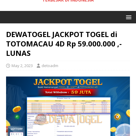
DEWATOGEL JACKPOT TOGEL di
TOTOMACAU 4D Rp 59.000.000 ,-
LUNAS
May 2, 2023
detoadm