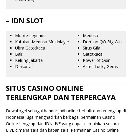
– IDN SLOT
Mobile Legends
Medusa
Kutukan Medusa Multiplayer
Domino QQ Big Win
Ultra Gatotkaca
Sirus Gila
Bali
Gatotkaca
Keliling Jakarta
Power of Odin
Djakarta
Aztec Lucky Gems
SITUS CASINO ONLINE
TERLENGKAP DAN TERPERCAYA
Dewatogel sebagai bandar judi online terbaik dan terlengkap di
indonesia juga menghadirkan berbagai permainan Casino
Online Lengkap dari IDNLIVE yang dapat di mainkan secara
LIVE dimana saja dan kapan saja. Permainan Casino Online