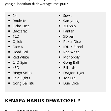
yang di hadirkan di dewatogel meliputi :
24
Suwit
Roulette
Samgong
Sicbo Dice
3D Shio
Baccarat
Fantan
12D
5D ball
Oglok
Poker Dice
Dice 6
IDN 4 Stand
Head Tail
Red White
Red White
Monopoly
24D Spin
Gong Ball
48D
Billiards
Bingo Sicbo
Dragon Tiger
Shio Fights
Xoc Dia
Gong Ball Jitu
Duel Dice
KENAPA HARUS DEWATOGEL ?