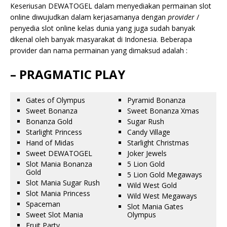
Keseriusan DEWATOGEL dalam menyediakan permainan slot
online diwujudkan dalam kerjasamanya dengan
provider
/
penyedia slot online kelas dunia yang juga sudah banyak
dikenal oleh banyak masyarakat di Indonesia. Beberapa
provider dan nama permainan yang dimaksud adalah :
– PRAGMATIC PLAY
Gates of Olympus
Pyramid Bonanza
Sweet Bonanza
Sweet Bonanza Xmas
Bonanza Gold
Sugar Rush
Starlight Princess
Candy Village
Hand of Midas
Starlight Christmas
Sweet DEWATOGEL
Joker Jewels
Slot Mania Bonanza
5 Lion Gold
Gold
5 Lion Gold Megaways
Slot Mania Sugar Rush
Wild West Gold
Slot Mania Princess
Wild West Megaways
Spaceman
Slot Mania Gates
Sweet Slot Mania
Olympus
Fruit Party