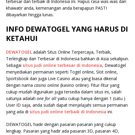
terbesar dan terbaik di Indonesia ini. Hapus rasa was-was dan
khawatir anda, kemenangan anda berapapun PASTI
dibayarkan hingga lunas.
INFO DEWATOGEL YANG HARUS DI
KETAHUI
DEWATOGEL
adalah Situs Online Terpercaya, Terbaik,
Terlengkap dan Terbesar di Indonesia bahkan di Asia sekalipun.
Sebagai
situs judi online terbesar di Indonesia
, Dewatogel
menyediakan permainan seperti Togel online, Slot online,
Sportsbook dan juga Live Casino atau yang biasa dikenal
dengan nama
casino online
(kasino online). Fitur-fitur yang
cukup mudah digunakan juga tersedia dalam situs ini, salah
satunya adalah
one for all
yaitu cukup hanya dengan 1 (satu )
User ID saja, anda sudah dapat menjelajahi semua permainan
yang ada di
situs judi online terbaik di Indonesia
ini.
DEWATOGEL hadir dengan pasaran-pasaran yang cukup
lengkap. Pasaran yang hadir ada pasaran 3D, pasaran 4D,