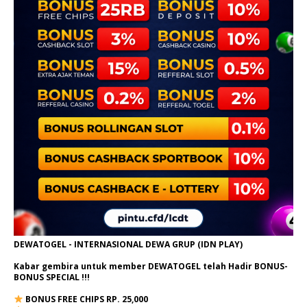
DEWATOGEL - INTERNASIONAL DEWA GRUP (IDN PLAY)
Kabar gembira untuk member DEWATOGEL telah Hadir
BONUS-
BONUS SPECIAL
!!!
BONUS FREE CHIPS RP. 25,000