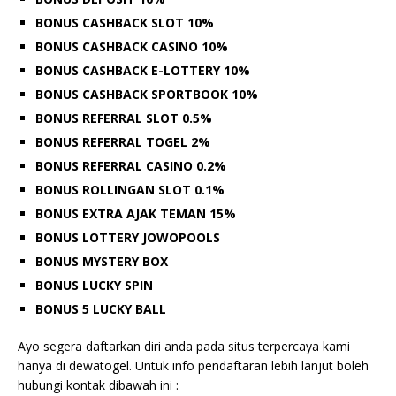
BONUS CASHBACK SLOT 10%
BONUS CASHBACK CASINO 10%
BONUS CASHBACK E-LOTTERY 10%
BONUS CASHBACK SPORTBOOK 10%
BONUS REFERRAL SLOT 0.5%
BONUS REFERRAL TOGEL 2%
BONUS REFERRAL CASINO 0.2%
BONUS ROLLINGAN SLOT 0.1%
BONUS EXTRA AJAK TEMAN 15%
BONUS LOTTERY JOWOPOOLS
BONUS MYSTERY BOX
BONUS LUCKY SPIN
BONUS 5 LUCKY BALL
Ayo segera daftarkan diri anda pada situs terpercaya kami
hanya di dewatogel. Untuk info pendaftaran lebih lanjut boleh
hubungi kontak dibawah ini :