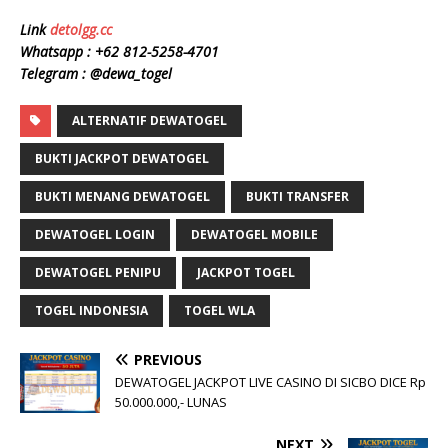
Link
detolgg.cc
Whatsapp :
+62 812-5258-4701
Telegram : @dewa_togel
ALTERNATIF DEWATOGEL
BUKTI JACKPOT DEWATOGEL
BUKTI MENANG DEWATOGEL
BUKTI TRANSFER
DEWATOGEL LOGIN
DEWATOGEL MOBILE
DEWATOGEL PENIPU
JACKPOT TOGEL
TOGEL INDONESIA
TOGEL WLA
PREVIOUS
DEWATOGEL JACKPOT LIVE CASINO DI SICBO DICE Rp
50.000.000,- LUNAS
NEXT