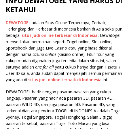
INFO DEWATOGEL YANG HARUS DI
KETAHUI
DEWATOGEL
adalah Situs Online Terpercaya, Terbaik,
Terlengkap dan Terbesar di Indonesia bahkan di Asia sekalipun.
Sebagai
situs judi online terbesar di Indonesia
, Dewatogel
menyediakan permainan seperti Togel online, Slot online,
Sportsbook dan juga Live Casino atau yang biasa dikenal
dengan nama
casino online
(kasino online). Fitur-fitur yang
cukup mudah digunakan juga tersedia dalam situs ini, salah
satunya adalah
one for all
yaitu cukup hanya dengan 1 (satu )
User ID saja, anda sudah dapat menjelajahi semua permainan
yang ada di
situs judi online terbaik di Indonesia
ini.
DEWATOGEL hadir dengan pasaran-pasaran yang cukup
lengkap. Pasaran yang hadir ada pasaran 3D, pasaran 4D,
pasaran WILD 4D, dan juga pasaran 5D. Pasaran 4D, yang
terkenal diantara pencinta TOGEL di INDONESIA adalah Togel
Sydney, Togel Singapore, Togel Hongkong. Selain 3 (tiga)
pasaran tersebut, pasaran Togel Toto Macau yang bisa