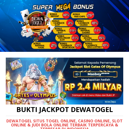
BUKTI JACKPOT DEWATOGEL
DEWATOGEL SITUS TOGEL ONLINE, CASINO ONLINE, SLOT
ONLINE & JUDI BOLA ONLINE TERBAIK TERPERCAYA &
TERBESAR DI INDONESIA