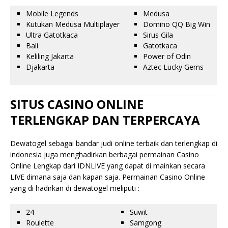
Mobile Legends
Medusa
Kutukan Medusa Multiplayer
Domino QQ Big Win
Ultra Gatotkaca
Sirus Gila
Bali
Gatotkaca
Keliling Jakarta
Power of Odin
Djakarta
Aztec Lucky Gems
SITUS CASINO ONLINE
TERLENGKAP DAN TERPERCAYA
Dewatogel sebagai bandar judi online terbaik dan terlengkap di
indonesia juga menghadirkan berbagai permainan Casino
Online Lengkap dari IDNLIVE yang dapat di mainkan secara
LIVE dimana saja dan kapan saja. Permainan Casino Online
yang di hadirkan di dewatogel meliputi :
24
Suwit
Roulette
Samgong