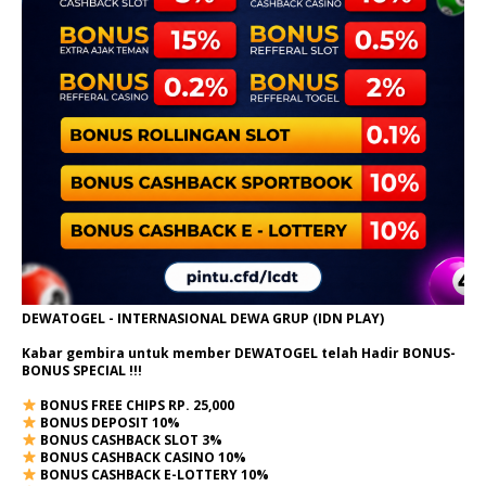
DEWATOGEL - INTERNASIONAL DEWA GRUP (IDN PLAY)
Kabar gembira untuk member DEWATOGEL telah Hadir
BONUS-
BONUS SPECIAL
!!!
BONUS FREE CHIPS RP. 25,000
BONUS DEPOSIT 10%
BONUS CASHBACK SLOT 3%
BONUS CASHBACK CASINO 10%
BONUS CASHBACK E-LOTTERY 10%