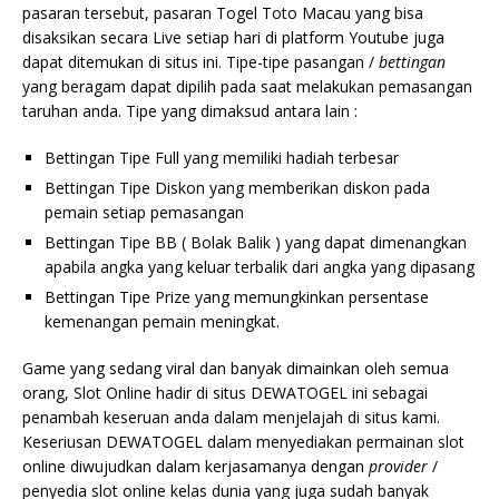
pasaran tersebut, pasaran Togel Toto Macau yang bisa
disaksikan secara Live setiap hari di platform Youtube juga
dapat ditemukan di situs ini. Tipe-tipe pasangan /
bettingan
yang beragam dapat dipilih pada saat melakukan pemasangan
taruhan anda. Tipe yang dimaksud antara lain :
Bettingan Tipe Full yang memiliki hadiah terbesar
Bettingan Tipe Diskon yang memberikan diskon pada
pemain setiap pemasangan
Bettingan Tipe BB ( Bolak Balik ) yang dapat dimenangkan
apabila angka yang keluar terbalik dari angka yang dipasang
Bettingan Tipe Prize yang memungkinkan persentase
kemenangan pemain meningkat.
Game yang sedang viral dan banyak dimainkan oleh semua
orang, Slot Online hadir di situs DEWATOGEL ini sebagai
penambah keseruan anda dalam menjelajah di situs kami.
Keseriusan DEWATOGEL dalam menyediakan permainan slot
online diwujudkan dalam kerjasamanya dengan
provider
/
penyedia slot online kelas dunia yang juga sudah banyak