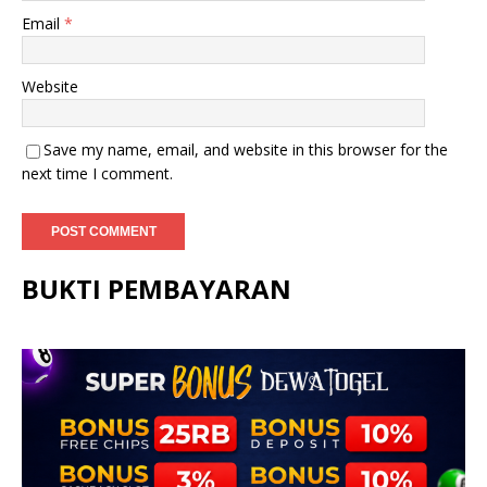
Email
*
Website
Save my name, email, and website in this browser for the
next time I comment.
BUKTI PEMBAYARAN