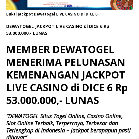
Bukti Jackpot Dewatogel LIVE CASINO DI DICE 6
DEWATOGEL JACKPOT LIVE CASINO di DICE 6 Rp
53.000.000,- LUNAS
MEMBER DEWATOGEL
MENERIMA PELUNASAN
KEMENANGAN JACKPOT
LIVE CASINO di DICE 6 Rp
53.000.000,- LUNAS
“DEWATOGEL Situs Togel Online, Casino Online,
Slot Online Terbaik, Terpercaya, Terbesar dan
Terlengkap di Indonesia – Jackpot berapapun pasti
dibayar”