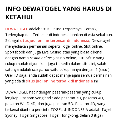
INFO DEWATOGEL YANG HARUS DI
KETAHUI
DEWATOGEL
adalah Situs Online Terpercaya, Terbaik,
Terlengkap dan Terbesar di Indonesia bahkan di Asia sekalipun.
Sebagai
situs judi online terbesar di Indonesia
, Dewatogel
menyediakan permainan seperti Togel online, Slot online,
Sportsbook dan juga Live Casino atau yang biasa dikenal
dengan nama
casino online
(kasino online). Fitur-fitur yang
cukup mudah digunakan juga tersedia dalam situs ini, salah
satunya adalah
one for all
yaitu cukup hanya dengan 1 (satu )
User ID saja, anda sudah dapat menjelajahi semua permainan
yang ada di
situs judi online terbaik di Indonesia
ini.
DEWATOGEL hadir dengan pasaran-pasaran yang cukup
lengkap. Pasaran yang hadir ada pasaran 3D, pasaran 4D,
pasaran WILD 4D, dan juga pasaran 5D. Pasaran 4D, yang
terkenal diantara pencinta TOGEL di INDONESIA adalah Togel
Sydney, Togel Singapore, Togel Hongkong. Selain 3 (tiga)