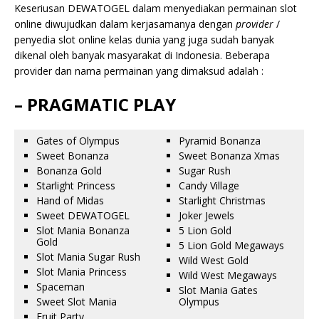
Keseriusan DEWATOGEL dalam menyediakan permainan slot
online diwujudkan dalam kerjasamanya dengan
provider
/
penyedia slot online kelas dunia yang juga sudah banyak
dikenal oleh banyak masyarakat di Indonesia. Beberapa
provider dan nama permainan yang dimaksud adalah :
– PRAGMATIC PLAY
Gates of Olympus
Pyramid Bonanza
Sweet Bonanza
Sweet Bonanza Xmas
Bonanza Gold
Sugar Rush
Starlight Princess
Candy Village
Hand of Midas
Starlight Christmas
Sweet DEWATOGEL
Joker Jewels
Slot Mania Bonanza
5 Lion Gold
Gold
5 Lion Gold Megaways
Slot Mania Sugar Rush
Wild West Gold
Slot Mania Princess
Wild West Megaways
Spaceman
Slot Mania Gates
Sweet Slot Mania
Olympus
Fruit Party