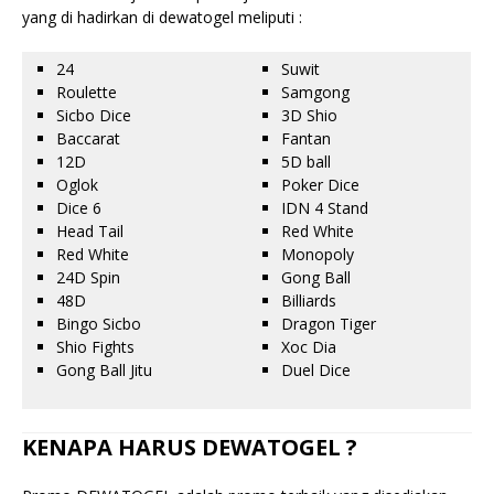
yang di hadirkan di dewatogel meliputi :
24
Suwit
Roulette
Samgong
Sicbo Dice
3D Shio
Baccarat
Fantan
12D
5D ball
Oglok
Poker Dice
Dice 6
IDN 4 Stand
Head Tail
Red White
Red White
Monopoly
24D Spin
Gong Ball
48D
Billiards
Bingo Sicbo
Dragon Tiger
Shio Fights
Xoc Dia
Gong Ball Jitu
Duel Dice
KENAPA HARUS DEWATOGEL ?