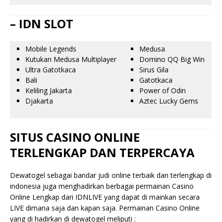
– IDN SLOT
Mobile Legends
Medusa
Kutukan Medusa Multiplayer
Domino QQ Big Win
Ultra Gatotkaca
Sirus Gila
Bali
Gatotkaca
Keliling Jakarta
Power of Odin
Djakarta
Aztec Lucky Gems
SITUS CASINO ONLINE
TERLENGKAP DAN TERPERCAYA
Dewatogel sebagai bandar judi online terbaik dan terlengkap di
indonesia juga menghadirkan berbagai permainan Casino
Online Lengkap dari IDNLIVE yang dapat di mainkan secara
LIVE dimana saja dan kapan saja. Permainan Casino Online
yang di hadirkan di dewatogel meliputi :