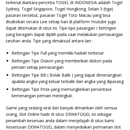
terkenal diantara pencinta TOGEL di INDONESIA adalah Togel
Sydney, Togel Singapore, Togel Hongkong. Selain 3 (tiga)
pasaran tersebut, pasaran Togel Toto Macau yang bisa
disaksikan secara Live setiap hari di platform Youtube juga
dapat ditemukan di situs ini. Tipe-tipe pasangan /
bettingan
yang beragam dapat dipilih pada saat melakukan pemasangan
taruhan anda. Tipe yang dimaksud antara lain :
Bettingan Tipe Full yang memiliki hadiah terbesar
Bettingan Tipe Diskon yang memberikan diskon pada
pemain setiap pemasangan
Bettingan Tipe BB ( Bolak Balik ) yang dapat dimenangkan
apabila angka yang keluar terbalik dari angka yang dipasang
Bettingan Tipe Prize yang memungkinkan persentase
kemenangan pemain meningkat.
Game yang sedang viral dan banyak dimainkan oleh semua
orang, Slot Online hadir di situs DEWATOGEL ini sebagai
penambah keseruan anda dalam menjelajah di situs kami.
Keseriusan DEWATOGEL dalam menyediakan permainan slot