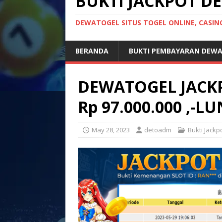
BUKTI JACKPOT D
DEWATOGEL SITUS TOGEL ONLINE, CASINO
BERANDA
BUKTI PEMBAYARAN DEW
DEWATOGEL JACK
Rp 97.000.000 ,-L
May 28, 2023
detoadm
Bukti Jack