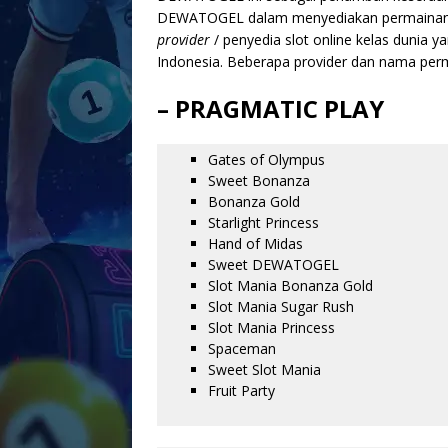
DEWATOGEL dalam menyediakan permainan s
provider
/ penyedia slot online kelas dunia 
Indonesia. Beberapa provider dan nama per
– PRAGMATIC PLAY
Gates of Olympus
Sweet Bonanza
Bonanza Gold
Starlight Princess
Hand of Midas
Sweet DEWATOGEL
Slot Mania Bonanza Gold
Slot Mania Sugar Rush
Slot Mania Princess
Spaceman
Sweet Slot Mania
Fruit Party