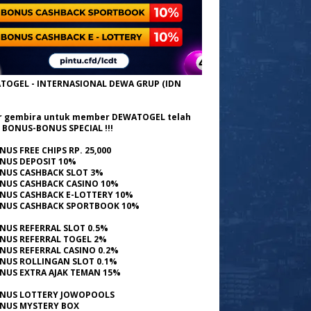
TOGEL - INTERNASIONAL DEWA GRUP (IDN
r gembira untuk member DEWATOGEL telah
r
BONUS-BONUS SPECIAL
!!!
US FREE CHIPS RP. 25,000
NUS DEPOSIT 10%
NUS CASHBACK SLOT 3%
NUS CASHBACK CASINO 10%
NUS CASHBACK E-LOTTERY 10%
NUS CASHBACK SPORTBOOK 10%
NUS REFERRAL SLOT 0.5%
NUS REFERRAL TOGEL 2%
NUS REFERRAL CASINO 0.2%
NUS ROLLINGAN SLOT 0.1%
NUS EXTRA AJAK TEMAN 15%
NUS LOTTERY JOWOPOOLS
NUS MYSTERY BOX