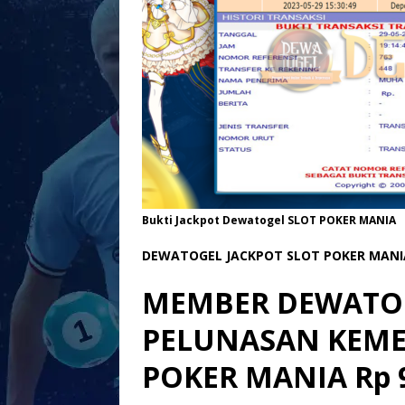
Bukti Jackpot Dewatogel SLOT POKER MANIA
DEWATOGEL JACKPOT SLOT POKER MANIA 
MEMBER DEWATO
PELUNASAN KEME
POKER MANIA Rp 9