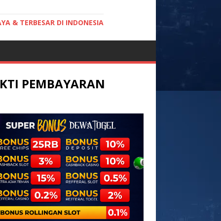
YA & TERBESAR DI INDONESIA
KTI PEMBAYARAN