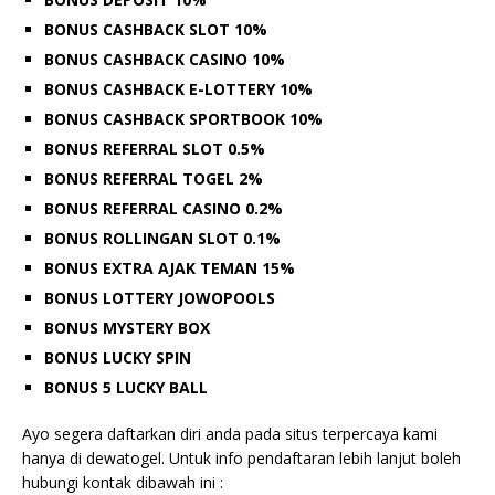
BONUS CASHBACK SLOT 10%
BONUS CASHBACK CASINO 10%
BONUS CASHBACK E-LOTTERY 10%
BONUS CASHBACK SPORTBOOK 10%
BONUS REFERRAL SLOT 0.5%
BONUS REFERRAL TOGEL 2%
BONUS REFERRAL CASINO 0.2%
BONUS ROLLINGAN SLOT 0.1%
BONUS EXTRA AJAK TEMAN 15%
BONUS LOTTERY JOWOPOOLS
BONUS MYSTERY BOX
BONUS LUCKY SPIN
BONUS 5 LUCKY BALL
Ayo segera daftarkan diri anda pada situs terpercaya kami
hanya di dewatogel. Untuk info pendaftaran lebih lanjut boleh
hubungi kontak dibawah ini :