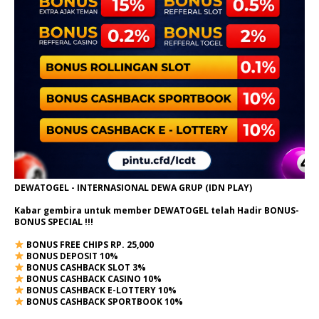
DEWATOGEL - INTERNASIONAL DEWA GRUP (IDN PLAY)
Kabar gembira untuk member DEWATOGEL telah Hadir
BONUS-
BONUS SPECIAL
!!!
BONUS FREE CHIPS RP. 25,000
BONUS DEPOSIT 10%
BONUS CASHBACK SLOT 3%
BONUS CASHBACK CASINO 10%
BONUS CASHBACK E-LOTTERY 10%
BONUS CASHBACK SPORTBOOK 10%