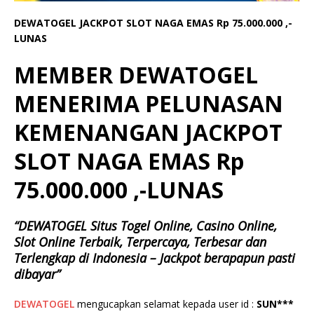
DEWATOGEL JACKPOT SLOT NAGA EMAS Rp 75.000.000 ,-
LUNAS
MEMBER DEWATOGEL
MENERIMA PELUNASAN
KEMENANGAN JACKPOT
SLOT NAGA EMAS Rp
75.000.000 ,-LUNAS
“DEWATOGEL Situs Togel Online, Casino Online,
Slot Online Terbaik, Terpercaya, Terbesar dan
Terlengkap di Indonesia – Jackpot berapapun pasti
dibayar”
DEWATOGEL
mengucapkan selamat kepada user id :
SUN***