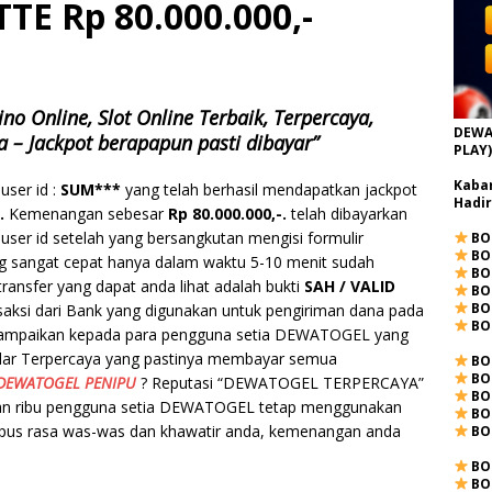
E Rp 80.000.000,-
no Online, Slot Online Terbaik, Terpercaya,
DEWA
a – Jackpot berapapun pasti dibayar”
PLAY)
Kaba
ser id :
SUM***
yang telah berhasil mendapatkan jackpot
Hadi
.
Kemenangan sebesar
Rp 80.000.000,-.
telah dibayarkan
ser id setelah yang bersangkutan mengisi formulir
BON
BO
ng sangat cepat hanya dalam waktu 5-10 menit sudah
BO
transfer yang dapat anda lihat adalah bukti
SAH / VALID
BO
BO
nsaksi dari Bank yang digunakan untuk pengiriman dana pada
BO
mi sampaikan kepada para pengguna setia DEWATOGEL yang
ndar Terpercaya yang pastinya membayar semua
BO
BO
DEWATOGEL PENIPU
? Reputasi “DEWATOGEL TERPERCAYA”
BO
usan ribu pengguna setia DEWATOGEL tetap menggunakan
BO
. Hapus rasa was-was dan khawatir anda, kemenangan anda
BO
BO
BO