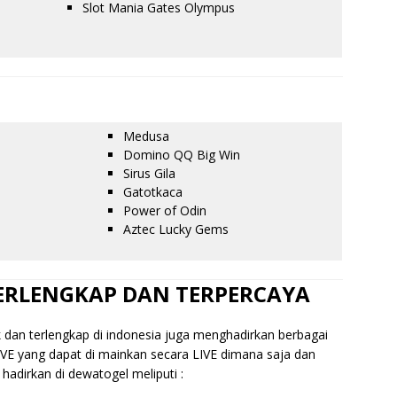
Slot Mania Gates Olympus
Medusa
Domino QQ Big Win
Sirus Gila
Gatotkaca
Power of Odin
Aztec Lucky Gems
TERLENGKAP DAN TERPERCAYA
k dan terlengkap di indonesia juga menghadirkan berbagai
VE yang dapat di mainkan secara LIVE dimana saja dan
hadirkan di dewatogel meliputi :