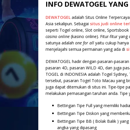
INFO DEWATOGEL YANG 
DEWATOGEL
adalah Situs Online Terpercaya
Asia sekalipun. Sebagai
situs jud
i
online ter
seperti Togel online, Slot online, Sportsboo
casino online
(kasino online). Fitur-fitur yan
satunya adalah
one for all
yaitu cukup hanya 
menjelajahi semua permainan yang ada di
s
DEWATOGEL hadir dengan pasaran-pasaran y
pasaran 4D, pasaran WILD 4D, dan juga pasa
TOGEL di INDONESIA adalah Togel Sydney, To
tersebut, pasaran Togel Toto Macau yang bis
juga dapat ditemukan di situs ini. Tipe-tipe 
melakukan pemasangan taruhan anda. Tipe ya
Bettingan Tipe Full yang memiliki hadi
Bettingan Tipe Diskon yang memberik
Bettingan Tipe BB ( Bolak Balik ) yang
angka yang dipasang