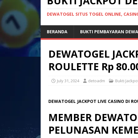
BUKTI JACKPOT D
DEWATOGEL SITUS TOGEL ONLINE, CASINO
BERANDA
BUKTI PEMBAYARAN DEW
DEWATOGEL JACKP
ROULETTE Rp 80.0
July 31, 2024
detoadm
Bukti Jack
DEWATOGEL JACKPOT LIVE CASINO DI ROU
MEMBER DEWATO
PELUNASAN KEME