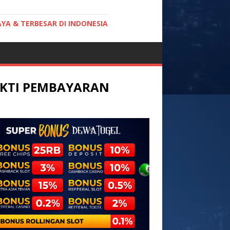
YA & TERBESAR DI INDONESIA
KTI PEMBAYARAN