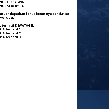
NUS LUCKY SPIN
NUS 5 LUCKY BALL
uruan dapatkan bonus bonus nya dan daftar
EWATOGEL
Alternatif
DEWATOGEL
:
k Alternatif 1
k Alternatif 2
k Alternatif 3