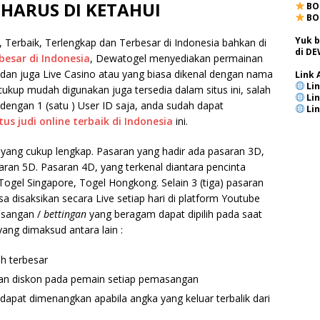
HARUS DI KETAHUI
BO
BO
Yuk b
, Terbaik, Terlengkap dan Terbesar di Indonesia bahkan di
di D
besar di Indonesia
, Dewatogel menyediakan permainan
k dan juga Live Casino atau yang biasa dikenal dengan nama
Link 
Lin
g cukup mudah digunakan juga tersedia dalam situs ini, salah
Lin
dengan 1 (satu ) User ID saja, anda sudah dapat
Lin
itus judi online terbaik di Indonesia
ini.
ang cukup lengkap. Pasaran yang hadir ada pasaran 3D,
ran 5D. Pasaran 4D, yang terkenal diantara pencinta
gel Singapore, Togel Hongkong. Selain 3 (tiga) pasaran
a disaksikan secara Live setiap hari di platform Youtube
pasangan /
bettingan
yang beragam dapat dipilih pada saat
ng dimaksud antara lain :
ah terbesar
an diskon pada pemain setiap pemasangan
 dapat dimenangkan apabila angka yang keluar terbalik dari