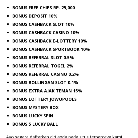
BONUS FREE CHIPS RP. 25,000
BONUS DEPOSIT 10%
BONUS CASHBACK SLOT 10%
BONUS CASHBACK CASINO 10%
BONUS CASHBACK E-LOTTERY 10%
BONUS CASHBACK SPORTBOOK 10%
BONUS REFERRAL SLOT 0.5%
BONUS REFERRAL TOGEL 2%
BONUS REFERRAL CASINO 0.2%
BONUS ROLLINGAN SLOT 0.1%
BONUS EXTRA AJAK TEMAN 15%
BONUS LOTTERY JOWOPOOLS
BONUS MYSTERY BOX
BONUS LUCKY SPIN
BONUS 5 LUCKY BALL
Ayo segera daftarkan diri anda pada situs terpercaya kami