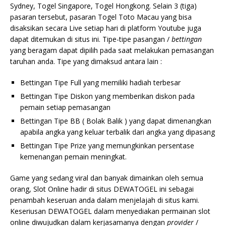
Sydney, Togel Singapore, Togel Hongkong. Selain 3 (tiga)
pasaran tersebut, pasaran Togel Toto Macau yang bisa
disaksikan secara Live setiap hari di platform Youtube juga
dapat ditemukan di situs ini. Tipe-tipe pasangan /
bettingan
yang beragam dapat dipilih pada saat melakukan pemasangan
taruhan anda. Tipe yang dimaksud antara lain :
Bettingan Tipe Full yang memiliki hadiah terbesar
Bettingan Tipe Diskon yang memberikan diskon pada
pemain setiap pemasangan
Bettingan Tipe BB ( Bolak Balik ) yang dapat dimenangkan
apabila angka yang keluar terbalik dari angka yang dipasang
Bettingan Tipe Prize yang memungkinkan persentase
kemenangan pemain meningkat.
Game yang sedang viral dan banyak dimainkan oleh semua
orang, Slot Online hadir di situs DEWATOGEL ini sebagai
penambah keseruan anda dalam menjelajah di situs kami.
Keseriusan DEWATOGEL dalam menyediakan permainan slot
online diwujudkan dalam kerjasamanya dengan
provider
/