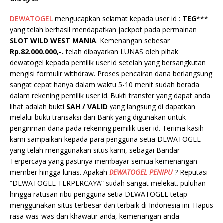
DEWATOGEL
mengucapkan selamat kepada user id :
TEG
***
yang telah berhasil mendapatkan jackpot pada permainan
SLOT WILD WEST MANIA
. Kemenangan sebesar
Rp.82.000.000,-.
telah dibayarkan LUNAS oleh pihak
dewatogel kepada pemilik user id setelah yang bersangkutan
mengisi formulir withdraw. Proses pencairan dana berlangsung
sangat cepat hanya dalam waktu 5-10 menit sudah berada
dalam rekening pemilik user id. Bukti transfer yang dapat anda
lihat adalah bukti
SAH / VALID
yang langsung di dapatkan
melalui bukti transaksi dari Bank yang digunakan untuk
pengiriman dana pada rekening pemilik user id. Terima kasih
kami sampaikan kepada para pengguna setia DEWATOGEL
yang telah menggunakan situs kami, sebagai Bandar
Terpercaya yang pastinya membayar semua kemenangan
member hingga lunas. Apakah
DEWATOGEL PENIPU
? Reputasi
“DEWATOGEL TERPERCAYA” sudah sangat melekat. puluhan
hingga ratusan ribu pengguna setia DEWATOGEL tetap
menggunakan situs terbesar dan terbaik di Indonesia ini. Hapus
rasa was-was dan khawatir anda, kemenangan anda