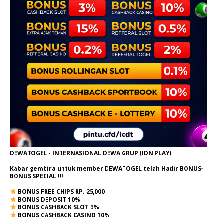
DEWATOGEL - INTERNASIONAL DEWA GRUP (IDN PLAY)
Kabar gembira untuk member DEWATOGEL telah Hadir
BONUS-
BONUS SPECIAL
!!!
BONUS FREE CHIPS RP. 25,000
BONUS DEPOSIT 10%
BONUS CASHBACK SLOT 3%
BONUS CASHBACK CASINO 10%