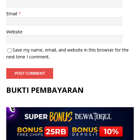
Email
*
Website
Save my name, email, and website in this browser for the
next time I comment.
BUKTI PEMBAYARAN