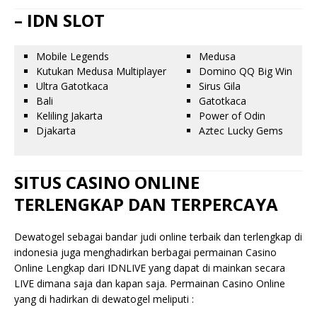
– IDN SLOT
Mobile Legends
Medusa
Kutukan Medusa Multiplayer
Domino QQ Big Win
Ultra Gatotkaca
Sirus Gila
Bali
Gatotkaca
Keliling Jakarta
Power of Odin
Djakarta
Aztec Lucky Gems
SITUS CASINO ONLINE
TERLENGKAP DAN TERPERCAYA
Dewatogel sebagai bandar judi online terbaik dan terlengkap di
indonesia juga menghadirkan berbagai permainan Casino
Online Lengkap dari IDNLIVE yang dapat di mainkan secara
LIVE dimana saja dan kapan saja. Permainan Casino Online
yang di hadirkan di dewatogel meliputi :