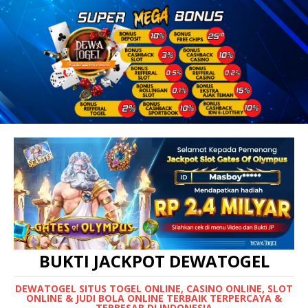
BUKTI JACKPOT DEWATOGEL
DEWATOGEL SITUS TOGEL ONLINE, CASINO ONLINE, SLOT
ONLINE & JUDI BOLA ONLINE TERBAIK TERPERCAYA &
TERBESAR DI INDONESIA