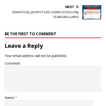
NEXT
DEWATOGEL JACKPOT LIVE CASINO DI DICE 6 Rp
70.400.000,-LUNAS
BE THE FIRST TO COMMENT
Leave a Reply
Your email address will not be published.
Comment
Name
*