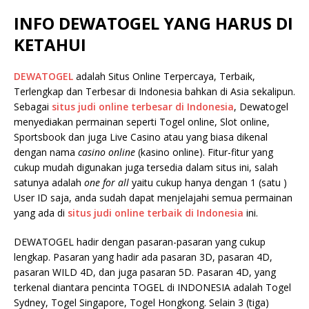
INFO DEWATOGEL YANG HARUS DI
KETAHUI
DEWATOGEL
adalah Situs Online Terpercaya, Terbaik,
Terlengkap dan Terbesar di Indonesia bahkan di Asia sekalipun.
Sebagai
situs judi online terbesar di Indonesia
, Dewatogel
menyediakan permainan seperti Togel online, Slot online,
Sportsbook dan juga Live Casino atau yang biasa dikenal
dengan nama
casino online
(kasino online). Fitur-fitur yang
cukup mudah digunakan juga tersedia dalam situs ini, salah
satunya adalah
one for all
yaitu cukup hanya dengan 1 (satu )
User ID saja, anda sudah dapat menjelajahi semua permainan
yang ada di
situs judi online terbaik di Indonesia
ini.
DEWATOGEL hadir dengan pasaran-pasaran yang cukup
lengkap. Pasaran yang hadir ada pasaran 3D, pasaran 4D,
pasaran WILD 4D, dan juga pasaran 5D. Pasaran 4D, yang
terkenal diantara pencinta TOGEL di INDONESIA adalah Togel
Sydney, Togel Singapore, Togel Hongkong. Selain 3 (tiga)