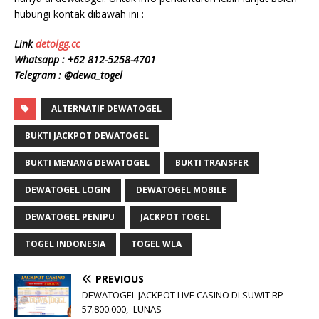
hubungi kontak dibawah ini :
Link
detolgg.cc
Whatsapp :
+62 812-5258-4701
Telegram : @dewa_togel
ALTERNATIF DEWATOGEL
BUKTI JACKPOT DEWATOGEL
BUKTI MENANG DEWATOGEL
BUKTI TRANSFER
DEWATOGEL LOGIN
DEWATOGEL MOBILE
DEWATOGEL PENIPU
JACKPOT TOGEL
TOGEL INDONESIA
TOGEL WLA
PREVIOUS
DEWATOGEL JACKPOT LIVE CASINO DI SUWIT RP
57.800.000,- LUNAS