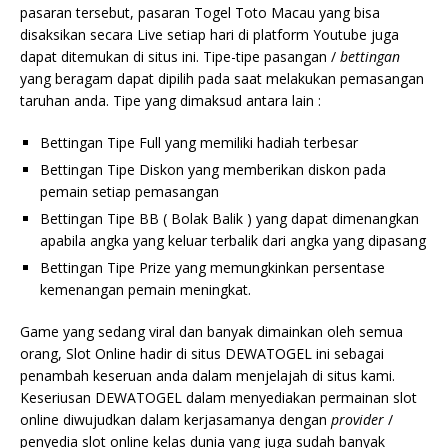
pasaran tersebut, pasaran Togel Toto Macau yang bisa
disaksikan secara Live setiap hari di platform Youtube juga
dapat ditemukan di situs ini. Tipe-tipe pasangan /
bettingan
yang beragam dapat dipilih pada saat melakukan pemasangan
taruhan anda. Tipe yang dimaksud antara lain :
Bettingan Tipe Full yang memiliki hadiah terbesar
Bettingan Tipe Diskon yang memberikan diskon pada
pemain setiap pemasangan
Bettingan Tipe BB ( Bolak Balik ) yang dapat dimenangkan
apabila angka yang keluar terbalik dari angka yang dipasang
Bettingan Tipe Prize yang memungkinkan persentase
kemenangan pemain meningkat.
Game yang sedang viral dan banyak dimainkan oleh semua
orang, Slot Online hadir di situs DEWATOGEL ini sebagai
penambah keseruan anda dalam menjelajah di situs kami.
Keseriusan DEWATOGEL dalam menyediakan permainan slot
online diwujudkan dalam kerjasamanya dengan
provider
/
penyedia slot online kelas dunia yang juga sudah banyak