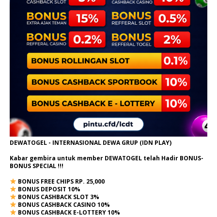
DEWATOGEL - INTERNASIONAL DEWA GRUP (IDN PLAY)
Kabar gembira untuk member DEWATOGEL telah Hadir
BONUS-
BONUS SPECIAL
!!!
BONUS FREE CHIPS RP. 25,000
BONUS DEPOSIT 10%
BONUS CASHBACK SLOT 3%
BONUS CASHBACK CASINO 10%
BONUS CASHBACK E-LOTTERY 10%