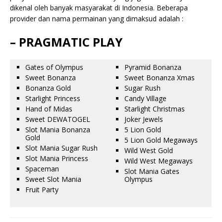
dikenal oleh banyak masyarakat di Indonesia. Beberapa
provider dan nama permainan yang dimaksud adalah :
– PRAGMATIC PLAY
Gates of Olympus
Pyramid Bonanza
Sweet Bonanza
Sweet Bonanza Xmas
Bonanza Gold
Sugar Rush
Starlight Princess
Candy Village
Hand of Midas
Starlight Christmas
Sweet DEWATOGEL
Joker Jewels
Slot Mania Bonanza
5 Lion Gold
Gold
5 Lion Gold Megaways
Slot Mania Sugar Rush
Wild West Gold
Slot Mania Princess
Wild West Megaways
Spaceman
Slot Mania Gates
Sweet Slot Mania
Olympus
Fruit Party