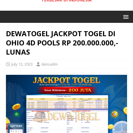
DEWATOGEL JACKPOT TOGEL DI
OHIO 4D POOLS RP 200.000.000,-
LUNAS
July 12, 2023
detoadm