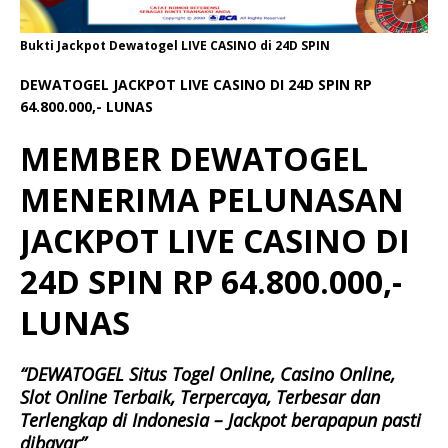
Bukti Jackpot Dewatogel LIVE CASINO di 24D SPIN
DEWATOGEL JACKPOT LIVE CASINO DI 24D SPIN RP
64.800.000,- LUNAS
MEMBER DEWATOGEL
MENERIMA PELUNASAN
JACKPOT LIVE CASINO DI
24D SPIN RP 64.800.000,-
LUNAS
“DEWATOGEL Situs Togel Online, Casino Online,
Slot Online Terbaik, Terpercaya, Terbesar dan
Terlengkap di Indonesia – Jackpot berapapun pasti
dibayar”