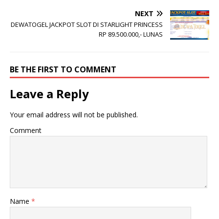
NEXT
DEWATOGEL JACKPOT SLOT DI STARLIGHT PRINCESS
RP 89.500.000,- LUNAS
BE THE FIRST TO COMMENT
Leave a Reply
Your email address will not be published.
Comment
Name
*