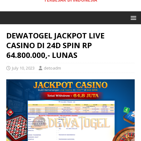
DEWATOGEL JACKPOT LIVE
CASINO DI 24D SPIN RP
64.800.000,- LUNAS
July 10, 2023
detoadm