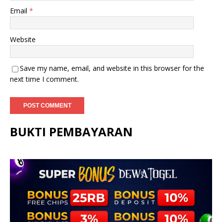
Email
*
Website
Save my name, email, and website in this browser for the
next time I comment.
BUKTI PEMBAYARAN