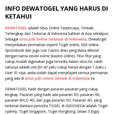
INFO DEWATOGEL YANG HARUS DI
KETAHUI
DEWATOGEL
adalah Situs Online Terpercaya, Terbaik,
Terlengkap dan Terbesar di Indonesia bahkan di Asia sekalipun.
Sebagai
situs judi online terbesar di Indonesia
, Dewatogel
menyediakan permainan seperti Togel online, Slot online,
Sportsbook dan juga Live Casino atau yang biasa dikenal
dengan nama
casino online
(kasino online). Fitur-fitur yang
cukup mudah digunakan juga tersedia dalam situs ini, salah
satunya adalah
one for all
yaitu cukup hanya dengan 1 (satu )
User ID saja, anda sudah dapat menjelajahi semua permainan
yang ada di
situs judi online terbaik di Indonesia
ini.
DEWATOGEL hadir dengan pasaran-pasaran yang cukup
lengkap. Pasaran yang hadir ada pasaran 3D, pasaran 4D,
pasaran WILD 4D, dan juga pasaran 5D. Pasaran 4D, yang
terkenal diantara pencinta TOGEL di INDONESIA adalah Togel
Sydney, Togel Singapore, Togel Hongkong. Selain 3 (tiga)