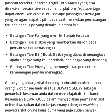
pasaran tersebut, pasaran Togel Toto Macau yang bisa
disaksikan secara Live setiap hari di platform Youtube juga
dapat ditemukan di situs ini. Tipe-tipe pasangan /
bettingan
yang beragam dapat dipilih pada saat melakukan pemasangan
taruhan anda. Tipe yang dimaksud antara lain :
Bettingan Tipe Full yang memiliki hadiah terbesar
Bettingan Tipe Diskon yang memberikan diskon pada
pemain setiap pemasangan
Bettingan Tipe BB ( Bolak Balik ) yang dapat dimenangkan
apabila angka yang keluar terbalik dari angka yang dipasang
Bettingan Tipe Prize yang memungkinkan persentase
kemenangan pemain meningkat.
Game yang sedang viral dan banyak dimainkan oleh semua
orang, Slot Online hadir di situs DEWATOGEL ini sebagai
penambah keseruan anda dalam menjelajah di situs kami.
Keseriusan DEWATOGEL dalam menyediakan permainan slot
online diwujudkan dalam kerjasamanya dengan
provider
/
penyedia slot online kelas dunia yang juga sudah banyak