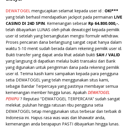
DEWATOGEL
mengucapkan selamat kepada user id :
OKI***
yang telah berhasil mendapatkan jackpot pada permainan
LIVE
CASINO DI 24D SPIN
. Kemenangan sebesar
Rp
64.800.000
,-.
telah dibayarkan LUNAS oleh pihak dewatogel kepada pemilik
user id setelah yang bersangkutan mengisi formulir withdraw.
Proses pencairan dana berlangsung sangat cepat hanya dalam
waktu 5-10 menit sudah berada dalam rekening pemilik user id.
Bukti transfer yang dapat anda lihat adalah bukti
SAH / VALID
yang langsung di dapatkan melalui bukti transaksi dari Bank
yang digunakan untuk pengiriman dana pada rekening pemilik
user id. Terima kasih kami sampaikan kepada para pengguna
setia DEWATOGEL yang telah menggunakan situs kami,
sebagai Bandar Terpercaya yang pastinya membayar semua
kemenangan member hingga lunas. Apakah
DEWATOGEL
PENIPU
? Reputasi “DEWATOGEL TERPERCAYA” sudah sangat
melekat. puluhan hingga ratusan ribu pengguna setia
DEWATOGEL tetap menggunakan situs terbesar dan terbaik di
Indonesia ini. Hapus rasa was-was dan khawatir anda,
kemenangan anda berapapun PASTI dibayarkan hingga lunas.