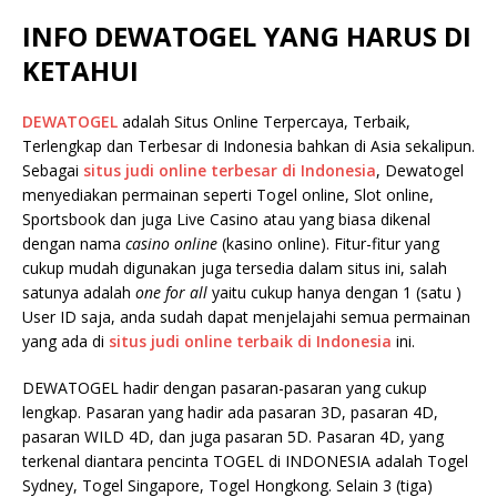
INFO DEWATOGEL YANG HARUS DI
KETAHUI
DEWATOGEL
adalah Situs Online Terpercaya, Terbaik,
Terlengkap dan Terbesar di Indonesia bahkan di Asia sekalipun.
Sebagai
situs judi online terbesar di Indonesia
, Dewatogel
menyediakan permainan seperti Togel online, Slot online,
Sportsbook dan juga Live Casino atau yang biasa dikenal
dengan nama
casino online
(kasino online). Fitur-fitur yang
cukup mudah digunakan juga tersedia dalam situs ini, salah
satunya adalah
one for all
yaitu cukup hanya dengan 1 (satu )
User ID saja, anda sudah dapat menjelajahi semua permainan
yang ada di
situs judi online terbaik di Indonesia
ini.
DEWATOGEL hadir dengan pasaran-pasaran yang cukup
lengkap. Pasaran yang hadir ada pasaran 3D, pasaran 4D,
pasaran WILD 4D, dan juga pasaran 5D. Pasaran 4D, yang
terkenal diantara pencinta TOGEL di INDONESIA adalah Togel
Sydney, Togel Singapore, Togel Hongkong. Selain 3 (tiga)