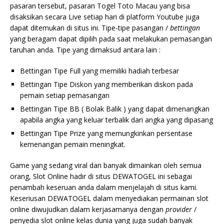
pasaran tersebut, pasaran Togel Toto Macau yang bisa
disaksikan secara Live setiap hari di platform Youtube juga
dapat ditemukan di situs ini. Tipe-tipe pasangan /
bettingan
yang beragam dapat dipilih pada saat melakukan pemasangan
taruhan anda. Tipe yang dimaksud antara lain :
Bettingan Tipe Full yang memiliki hadiah terbesar
Bettingan Tipe Diskon yang memberikan diskon pada
pemain setiap pemasangan
Bettingan Tipe BB ( Bolak Balik ) yang dapat dimenangkan
apabila angka yang keluar terbalik dari angka yang dipasang
Bettingan Tipe Prize yang memungkinkan persentase
kemenangan pemain meningkat.
Game yang sedang viral dan banyak dimainkan oleh semua
orang, Slot Online hadir di situs DEWATOGEL ini sebagai
penambah keseruan anda dalam menjelajah di situs kami.
Keseriusan DEWATOGEL dalam menyediakan permainan slot
online diwujudkan dalam kerjasamanya dengan
provider
/
penyedia slot online kelas dunia yang juga sudah banyak