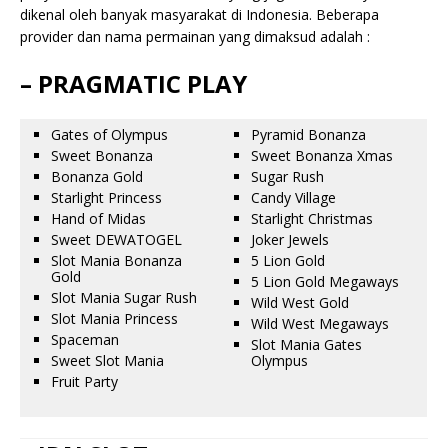
dikenal oleh banyak masyarakat di Indonesia. Beberapa
provider dan nama permainan yang dimaksud adalah :
– PRAGMATIC PLAY
Gates of Olympus
Pyramid Bonanza
Sweet Bonanza
Sweet Bonanza Xmas
Bonanza Gold
Sugar Rush
Starlight Princess
Candy Village
Hand of Midas
Starlight Christmas
Sweet DEWATOGEL
Joker Jewels
Slot Mania Bonanza
5 Lion Gold
Gold
5 Lion Gold Megaways
Slot Mania Sugar Rush
Wild West Gold
Slot Mania Princess
Wild West Megaways
Spaceman
Slot Mania Gates
Sweet Slot Mania
Olympus
Fruit Party