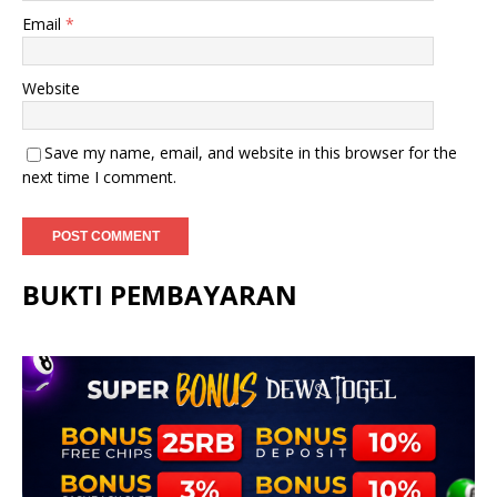
Email
*
Website
Save my name, email, and website in this browser for the
next time I comment.
BUKTI PEMBAYARAN