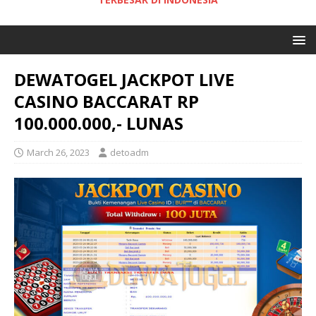
DEWATOGEL JACKPOT LIVE
CASINO BACCARAT RP
100.000.000,- LUNAS
March 26, 2023
detoadm