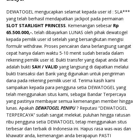
DEWATOGEL mengucapkan selamat kepada user id : SLA***
yang telah berhasil mendapatkan jackpot pada permainan
SLOT STARLIGHT PRINCESS
. Kemenangan sebesar
Rp
65.500.000,-.
telah dibayarkan LUNAS oleh pihak dewatogel
kepada pemilik user id setelah yang bersangkutan mengisi
formulir withdraw. Proses pencairan dana berlangsung sangat
cepat hanya dalam waktu 5-10 menit sudah berada dalam
rekening pemilik user id. Bukti transfer yang dapat anda lihat
adalah bukti
SAH / VALID
yang langsung di dapatkan melalui
bukti transaksi dari Bank yang digunakan untuk pengiriman
dana pada rekening pemilik user id. Terima kasih kami
sampaikan kepada para pengguna setia DEWATOGEL yang
telah menggunakan situs kami, sebagai Bandar Terpercaya
yang pastinya membayar semua kemenangan member hingga
lunas. Apakah
DEWATOGEL PENIPU
? Reputasi “DEWATOGEL
TERPERCAYA” sudah sangat melekat. puluhan hingga ratusan
ribu pengguna setia DEWATOGEL tetap menggunakan situs
terbesar dan terbaik di Indonesia ini. Hapus rasa was-was dan
khawatir anda, kemenangan anda berapapun PASTI