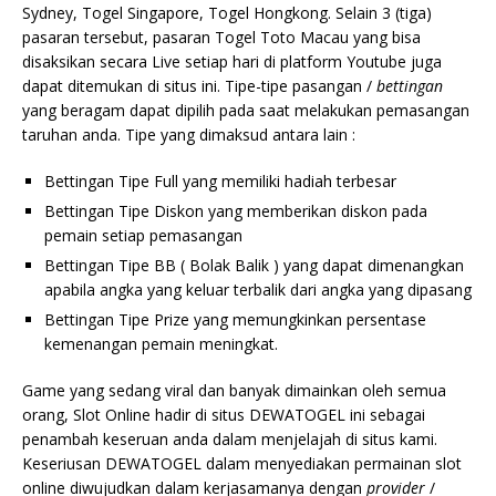
Sydney, Togel Singapore, Togel Hongkong. Selain 3 (tiga)
pasaran tersebut, pasaran Togel Toto Macau yang bisa
disaksikan secara Live setiap hari di platform Youtube juga
dapat ditemukan di situs ini. Tipe-tipe pasangan /
bettingan
yang beragam dapat dipilih pada saat melakukan pemasangan
taruhan anda. Tipe yang dimaksud antara lain :
Bettingan Tipe Full yang memiliki hadiah terbesar
Bettingan Tipe Diskon yang memberikan diskon pada
pemain setiap pemasangan
Bettingan Tipe BB ( Bolak Balik ) yang dapat dimenangkan
apabila angka yang keluar terbalik dari angka yang dipasang
Bettingan Tipe Prize yang memungkinkan persentase
kemenangan pemain meningkat.
Game yang sedang viral dan banyak dimainkan oleh semua
orang, Slot Online hadir di situs DEWATOGEL ini sebagai
penambah keseruan anda dalam menjelajah di situs kami.
Keseriusan DEWATOGEL dalam menyediakan permainan slot
online diwujudkan dalam kerjasamanya dengan
provider
/