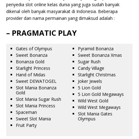
penyedia slot online kelas dunia yang juga sudah banyak
dikenal oleh banyak masyarakat di Indonesia. Beberapa
provider dan nama permainan yang dimaksud adalah :
– PRAGMATIC PLAY
Gates of Olympus
Pyramid Bonanza
Sweet Bonanza
Sweet Bonanza Xmas
Bonanza Gold
Sugar Rush
Starlight Princess
Candy Village
Hand of Midas
Starlight Christmas
Sweet DEWATOGEL
Joker Jewels
Slot Mania Bonanza
5 Lion Gold
Gold
5 Lion Gold Megaways
Slot Mania Sugar Rush
Wild West Gold
Slot Mania Princess
Wild West Megaways
Spaceman
Slot Mania Gates
Sweet Slot Mania
Olympus
Fruit Party