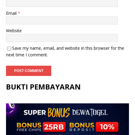
Email
*
Website
Save my name, email, and website in this browser for the
next time I comment.
BUKTI PEMBAYARAN