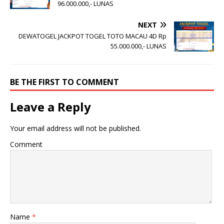
96.000.000,- LUNAS
NEXT
DEWATOGEL JACKPOT TOGEL TOTO MACAU 4D Rp
55.000.000,- LUNAS
BE THE FIRST TO COMMENT
Leave a Reply
Your email address will not be published.
Comment
Name
*