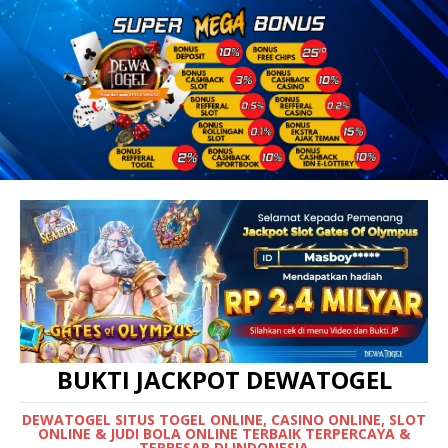
BUKTI JACKPOT DEWATOGEL
DEWATOGEL SITUS TOGEL ONLINE, CASINO ONLINE, SLOT
ONLINE & JUDI BOLA ONLINE TERBAIK TERPERCAYA &
TERBESAR DI INDONESIA