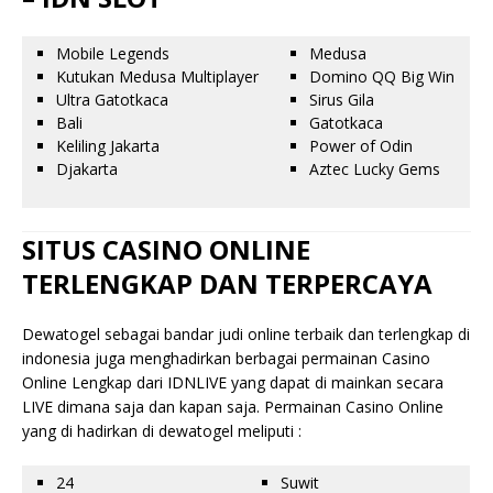
Mobile Legends
Medusa
Kutukan Medusa Multiplayer
Domino QQ Big Win
Ultra Gatotkaca
Sirus Gila
Bali
Gatotkaca
Keliling Jakarta
Power of Odin
Djakarta
Aztec Lucky Gems
SITUS CASINO ONLINE
TERLENGKAP DAN TERPERCAYA
Dewatogel sebagai bandar judi online terbaik dan terlengkap di
indonesia juga menghadirkan berbagai permainan Casino
Online Lengkap dari IDNLIVE yang dapat di mainkan secara
LIVE dimana saja dan kapan saja. Permainan Casino Online
yang di hadirkan di dewatogel meliputi :
24
Suwit