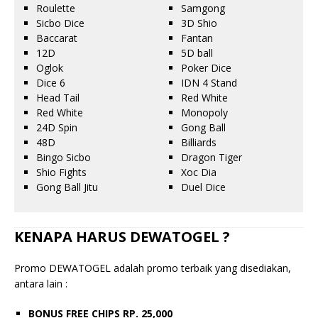
Roulette
Samgong
Sicbo Dice
3D Shio
Baccarat
Fantan
12D
5D ball
Oglok
Poker Dice
Dice 6
IDN 4 Stand
Head Tail
Red White
Red White
Monopoly
24D Spin
Gong Ball
48D
Billiards
Bingo Sicbo
Dragon Tiger
Shio Fights
Xoc Dia
Gong Ball Jitu
Duel Dice
KENAPA HARUS DEWATOGEL ?
Promo DEWATOGEL adalah promo terbaik yang disediakan,
antara lain :
BONUS FREE CHIPS RP. 25,000