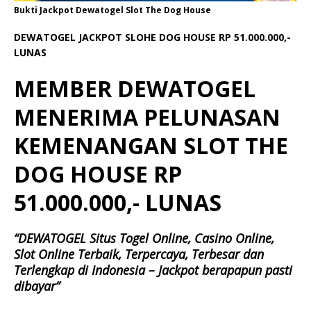
Bukti Jackpot Dewatogel Slot The Dog House
DEWATOGEL JACKPOT SLOHE DOG HOUSE RP 51.000.000,-
LUNAS
MEMBER DEWATOGEL
MENERIMA PELUNASAN
KEMENANGAN SLOT THE
DOG HOUSE RP
51.000.000,- LUNAS
“DEWATOGEL Situs Togel Online, Casino Online,
Slot Online Terbaik, Terpercaya, Terbesar dan
Terlengkap di Indonesia – Jackpot berapapun pasti
dibayar”