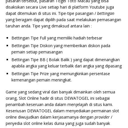
pasaran tersebut, pasaran Togel Toto Macau yang bisa
disaksikan secara Live setiap hari di platform Youtube juga
dapat ditemukan di situs ini. Tipe-tipe pasangan /
bettingan
yang beragam dapat dipilih pada saat melakukan pemasangan
taruhan anda. Tipe yang dimaksud antara lain :
Bettingan Tipe Full yang memiliki hadiah terbesar
Bettingan Tipe Diskon yang memberikan diskon pada
pemain setiap pemasangan
Bettingan Tipe BB ( Bolak Balik ) yang dapat dimenangkan
apabila angka yang keluar terbalik dari angka yang dipasang
Bettingan Tipe Prize yang memungkinkan persentase
kemenangan pemain meningkat.
Game yang sedang viral dan banyak dimainkan oleh semua
orang, Slot Online hadir di situs DEWATOGEL ini sebagai
penambah keseruan anda dalam menjelajah di situs kami.
Keseriusan DEWATOGEL dalam menyediakan permainan slot
online diwujudkan dalam kerjasamanya dengan
provider
/
penyedia slot online kelas dunia yang juga sudah banyak