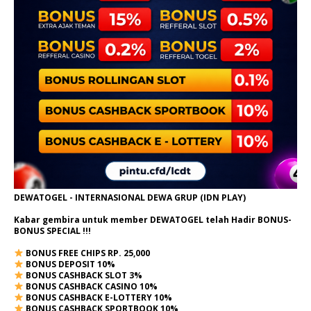
DEWATOGEL - INTERNASIONAL DEWA GRUP (IDN PLAY)
Kabar gembira untuk member DEWATOGEL telah Hadir
BONUS-
BONUS SPECIAL
!!!
BONUS FREE CHIPS RP. 25,000
BONUS DEPOSIT 10%
BONUS CASHBACK SLOT 3%
BONUS CASHBACK CASINO 10%
BONUS CASHBACK E-LOTTERY 10%
BONUS CASHBACK SPORTBOOK 10%