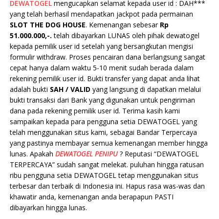
DEWATOGEL
mengucapkan selamat kepada user id : DAH***
yang telah berhasil mendapatkan jackpot pada permainan
SLOT THE DOG HOUSE
. Kemenangan sebesar
Rp
51.000.000,-.
telah dibayarkan LUNAS oleh pihak dewatogel
kepada pemilik user id setelah yang bersangkutan mengisi
formulir withdraw. Proses pencairan dana berlangsung sangat
cepat hanya dalam waktu 5-10 menit sudah berada dalam
rekening pemilik user id. Bukti transfer yang dapat anda lihat
adalah bukti
SAH / VALID
yang langsung di dapatkan melalui
bukti transaksi dari Bank yang digunakan untuk pengiriman
dana pada rekening pemilik user id. Terima kasih kami
sampaikan kepada para pengguna setia DEWATOGEL yang
telah menggunakan situs kami, sebagai Bandar Terpercaya
yang pastinya membayar semua kemenangan member hingga
lunas. Apakah
DEWATOGEL PENIPU
? Reputasi “DEWATOGEL
TERPERCAYA” sudah sangat melekat. puluhan hingga ratusan
ribu pengguna setia DEWATOGEL tetap menggunakan situs
terbesar dan terbaik di Indonesia ini. Hapus rasa was-was dan
khawatir anda, kemenangan anda berapapun PASTI
dibayarkan hingga lunas.