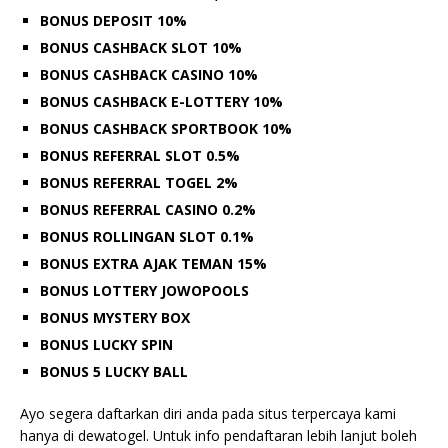
BONUS DEPOSIT 10%
BONUS CASHBACK SLOT 10%
BONUS CASHBACK CASINO 10%
BONUS CASHBACK E-LOTTERY 10%
BONUS CASHBACK SPORTBOOK 10%
BONUS REFERRAL SLOT 0.5%
BONUS REFERRAL TOGEL 2%
BONUS REFERRAL CASINO 0.2%
BONUS ROLLINGAN SLOT 0.1%
BONUS EXTRA AJAK TEMAN 15%
BONUS LOTTERY JOWOPOOLS
BONUS MYSTERY BOX
BONUS LUCKY SPIN
BONUS 5 LUCKY BALL
Ayo segera daftarkan diri anda pada situs terpercaya kami
hanya di dewatogel. Untuk info pendaftaran lebih lanjut boleh