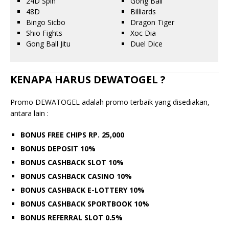
24D Spin
Gong Ball
48D
Billiards
Bingo Sicbo
Dragon Tiger
Shio Fights
Xoc Dia
Gong Ball Jitu
Duel Dice
KENAPA HARUS DEWATOGEL ?
Promo DEWATOGEL adalah promo terbaik yang disediakan,
antara lain :
BONUS FREE CHIPS RP. 25,000
BONUS DEPOSIT 10%
BONUS CASHBACK SLOT 10%
BONUS CASHBACK CASINO 10%
BONUS CASHBACK E-LOTTERY 10%
BONUS CASHBACK SPORTBOOK 10%
BONUS REFERRAL SLOT 0.5%