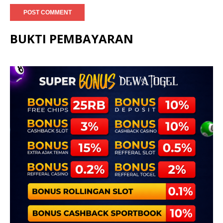
BUKTI PEMBAYARAN