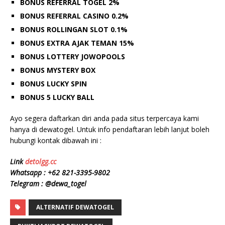
BONUS REFERRAL TOGEL 2%
BONUS REFERRAL CASINO 0.2%
BONUS ROLLINGAN SLOT 0.1%
BONUS EXTRA AJAK TEMAN 15%
BONUS LOTTERY JOWOPOOLS
BONUS MYSTERY BOX
BONUS LUCKY SPIN
BONUS 5 LUCKY BALL
Ayo segera daftarkan diri anda pada situs terpercaya kami
hanya di dewatogel. Untuk info pendaftaran lebih lanjut boleh
hubungi kontak dibawah ini :
Link
detolgg.cc
Whatsapp :
+62 8
21-3395-9802
Telegram : @dewa_togel
ALTERNATIF DEWATOGEL