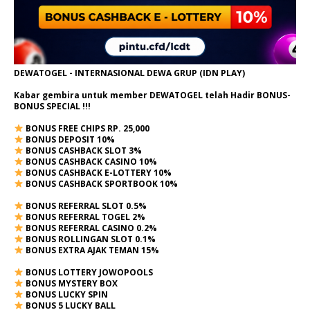
DEWATOGEL - INTERNASIONAL DEWA GRUP (IDN PLAY)
Kabar gembira untuk member DEWATOGEL telah Hadir
BONUS-
BONUS SPECIAL
!!!
BONUS FREE CHIPS RP. 25,000
BONUS DEPOSIT 10%
BONUS CASHBACK SLOT 3%
BONUS CASHBACK CASINO 10%
BONUS CASHBACK E-LOTTERY 10%
BONUS CASHBACK SPORTBOOK 10%
BONUS REFERRAL SLOT 0.5%
BONUS REFERRAL TOGEL 2%
BONUS REFERRAL CASINO 0.2%
BONUS ROLLINGAN SLOT 0.1%
BONUS EXTRA AJAK TEMAN 15%
BONUS LOTTERY JOWOPOOLS
BONUS MYSTERY BOX
BONUS LUCKY SPIN
BONUS 5 LUCKY BALL