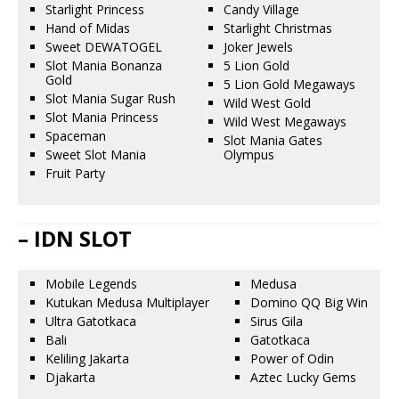
Starlight Princess
Candy Village
Hand of Midas
Starlight Christmas
Sweet DEWATOGEL
Joker Jewels
Slot Mania Bonanza
5 Lion Gold
Gold
5 Lion Gold Megaways
Slot Mania Sugar Rush
Wild West Gold
Slot Mania Princess
Wild West Megaways
Spaceman
Slot Mania Gates
Sweet Slot Mania
Olympus
Fruit Party
– IDN SLOT
Mobile Legends
Medusa
Kutukan Medusa Multiplayer
Domino QQ Big Win
Ultra Gatotkaca
Sirus Gila
Bali
Gatotkaca
Keliling Jakarta
Power of Odin
Djakarta
Aztec Lucky Gems