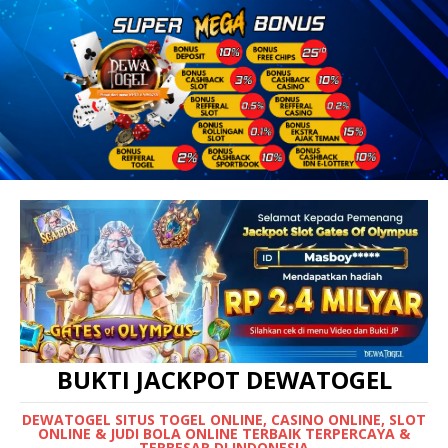
BUKTI JACKPOT DEWATOGEL
DEWATOGEL SITUS TOGEL ONLINE, CASINO ONLINE, SLOT
ONLINE & JUDI BOLA ONLINE TERBAIK TERPERCAYA &
TERBESAR DI INDONESIA