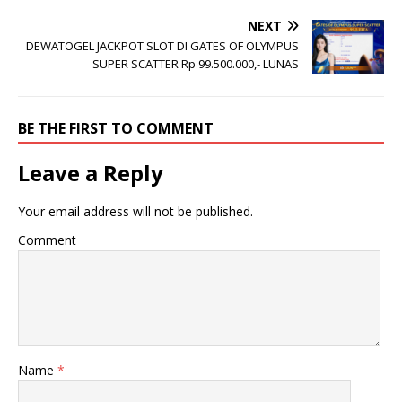
NEXT
DEWATOGEL JACKPOT SLOT DI GATES OF OLYMPUS
SUPER SCATTER Rp 99.500.000,- LUNAS
BE THE FIRST TO COMMENT
Leave a Reply
Your email address will not be published.
Comment
Name
*