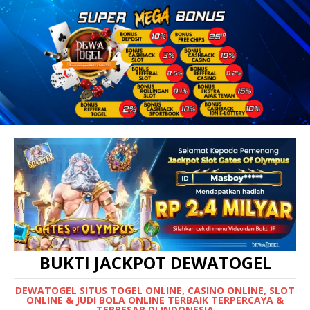
BUKTI JACKPOT DEWATOGEL
DEWATOGEL SITUS TOGEL ONLINE, CASINO ONLINE, SLOT
ONLINE & JUDI BOLA ONLINE TERBAIK TERPERCAYA &
TERBESAR DI INDONESIA