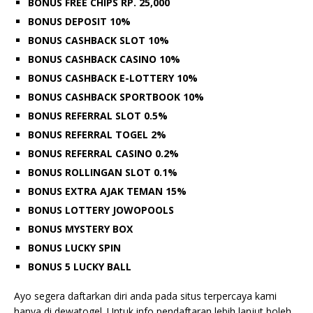
BONUS FREE CHIPS RP. 25,000
BONUS DEPOSIT 10%
BONUS CASHBACK SLOT 10%
BONUS CASHBACK CASINO 10%
BONUS CASHBACK E-LOTTERY 10%
BONUS CASHBACK SPORTBOOK 10%
BONUS REFERRAL SLOT 0.5%
BONUS REFERRAL TOGEL 2%
BONUS REFERRAL CASINO 0.2%
BONUS ROLLINGAN SLOT 0.1%
BONUS EXTRA AJAK TEMAN 15%
BONUS LOTTERY JOWOPOOLS
BONUS MYSTERY BOX
BONUS LUCKY SPIN
BONUS 5 LUCKY BALL
Ayo segera daftarkan diri anda pada situs terpercaya kami
hanya di dewatogel. Untuk info pendaftaran lebih lanjut boleh