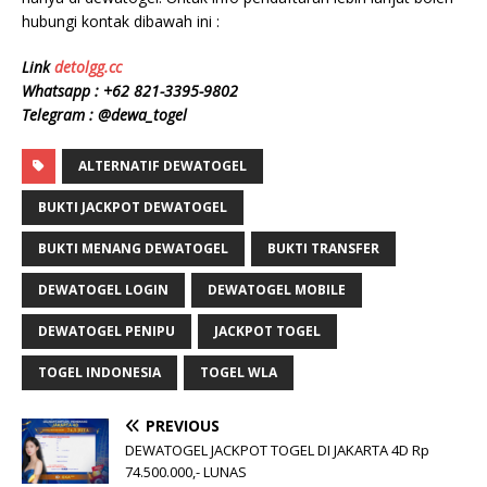
hubungi kontak dibawah ini :
Link
detolgg.cc
Whatsapp :
+62 8
21-3395-9802
Telegram : @dewa_togel
ALTERNATIF DEWATOGEL
BUKTI JACKPOT DEWATOGEL
BUKTI MENANG DEWATOGEL
BUKTI TRANSFER
DEWATOGEL LOGIN
DEWATOGEL MOBILE
DEWATOGEL PENIPU
JACKPOT TOGEL
TOGEL INDONESIA
TOGEL WLA
PREVIOUS
DEWATOGEL JACKPOT TOGEL DI JAKARTA 4D Rp
74.500.000,- LUNAS