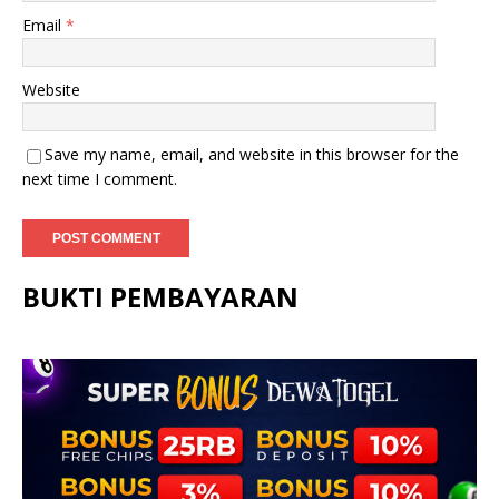
Email
*
Website
Save my name, email, and website in this browser for the
next time I comment.
BUKTI PEMBAYARAN