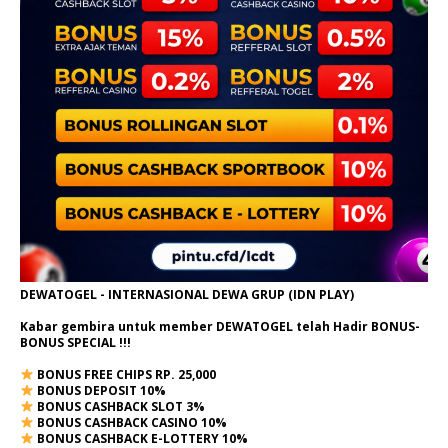
DEWATOGEL - INTERNASIONAL DEWA GRUP (IDN PLAY)
Kabar gembira untuk member DEWATOGEL telah Hadir
BONUS-
BONUS SPECIAL
!!!
BONUS FREE CHIPS RP. 25,000
BONUS DEPOSIT 10%
BONUS CASHBACK SLOT 3%
BONUS CASHBACK CASINO 10%
BONUS CASHBACK E-LOTTERY 10%