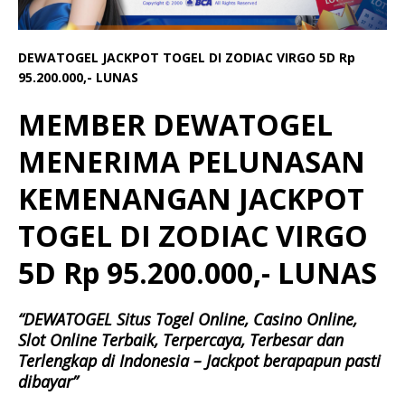
DEWATOGEL JACKPOT TOGEL
DI ZODIAC VIRGO 5D Rp
95.200.000,- LUNAS
MEMBER DEWATOGEL
MENERIMA PELUNASAN
KEMENANGAN JACKPOT
TOGEL DI ZODIAC VIRGO
5D Rp 95.200.000,- LUNAS
“DEWATOGEL Situs Togel Online, Casino Online,
Slot Online Terbaik, Terpercaya, Terbesar dan
Terlengkap di Indonesia – Jackpot berapapun pasti
dibayar”