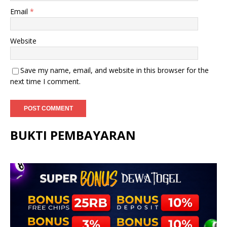
Email
*
Website
Save my name, email, and website in this browser for the
next time I comment.
BUKTI PEMBAYARAN