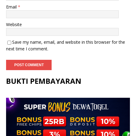
Email
*
Website
Save my name, email, and website in this browser for the
next time I comment.
BUKTI PEMBAYARAN