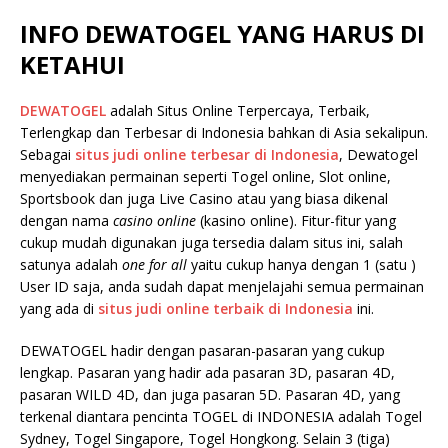
INFO DEWATOGEL YANG HARUS DI
KETAHUI
DEWATOGEL
adalah Situs Online Terpercaya, Terbaik,
Terlengkap dan Terbesar di Indonesia bahkan di Asia sekalipun.
Sebagai
situs jud
i
online terbesar di Indonesia
, Dewatogel
menyediakan permainan seperti Togel online, Slot online,
Sportsbook dan juga Live Casino atau yang biasa dikenal
dengan nama
casino online
(kasino online). Fitur-fitur yang
cukup mudah digunakan juga tersedia dalam situs ini, salah
satunya adalah
one for all
yaitu cukup hanya dengan 1 (satu )
User ID saja, anda sudah dapat menjelajahi semua permainan
yang ada di
situs judi online terbaik di Indonesia
ini.
DEWATOGEL hadir dengan pasaran-pasaran yang cukup
lengkap. Pasaran yang hadir ada pasaran 3D, pasaran 4D,
pasaran WILD 4D, dan juga pasaran 5D. Pasaran 4D, yang
terkenal diantara pencinta TOGEL di INDONESIA adalah Togel
Sydney, Togel Singapore, Togel Hongkong. Selain 3 (tiga)