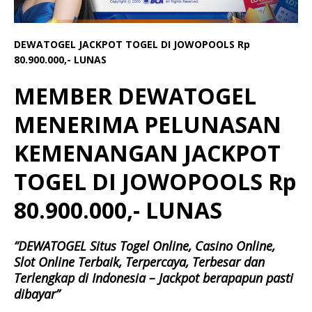
DEWATOGEL JACKPOT TOGEL DI JOWOPOOLS Rp
80.900.000,- LUNAS
MEMBER DEWATOGEL
MENERIMA PELUNASAN
KEMENANGAN JACKPOT
TOGEL DI JOWOPOOLS Rp
80.900.000,- LUNAS
“DEWATOGEL Situs Togel Online, Casino Online,
Slot Online Terbaik, Terpercaya, Terbesar dan
Terlengkap di Indonesia – Jackpot berapapun pasti
dibayar”