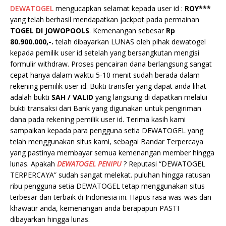
DEWATOGEL
mengucapkan selamat kepada user id :
ROY***
yang telah berhasil mendapatkan jackpot pada permainan
TOGEL DI JOWOPOOLS
. Kemenangan sebesar
Rp
80.900.000,-.
telah dibayarkan LUNAS oleh pihak dewatogel
kepada pemilik user id setelah yang bersangkutan mengisi
formulir withdraw. Proses pencairan dana berlangsung sangat
cepat hanya dalam waktu 5-10 menit sudah berada dalam
rekening pemilik user id. Bukti transfer yang dapat anda lihat
adalah bukti
SAH / VALID
yang langsung di dapatkan melalui
bukti transaksi dari Bank yang digunakan untuk pengiriman
dana pada rekening pemilik user id. Terima kasih kami
sampaikan kepada para pengguna setia DEWATOGEL yang
telah menggunakan situs kami, sebagai Bandar Terpercaya
yang pastinya membayar semua kemenangan member hingga
lunas. Apakah
DEWATOGEL PENIPU
? Reputasi “DEWATOGEL
TERPERCAYA” sudah sangat melekat. puluhan hingga ratusan
ribu pengguna setia DEWATOGEL tetap menggunakan situs
terbesar dan terbaik di Indonesia ini. Hapus rasa was-was dan
khawatir anda, kemenangan anda berapapun PASTI
dibayarkan hingga lunas.