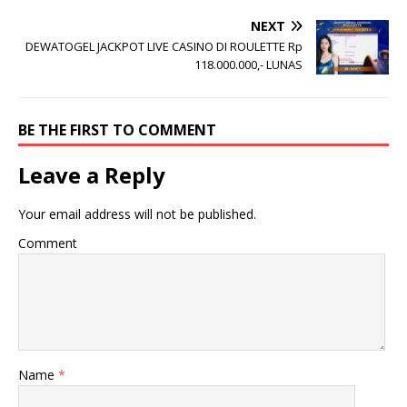
NEXT
DEWATOGEL JACKPOT LIVE CASINO DI ROULETTE Rp
118.000.000,- LUNAS
BE THE FIRST TO COMMENT
Leave a Reply
Your email address will not be published.
Comment
Name
*