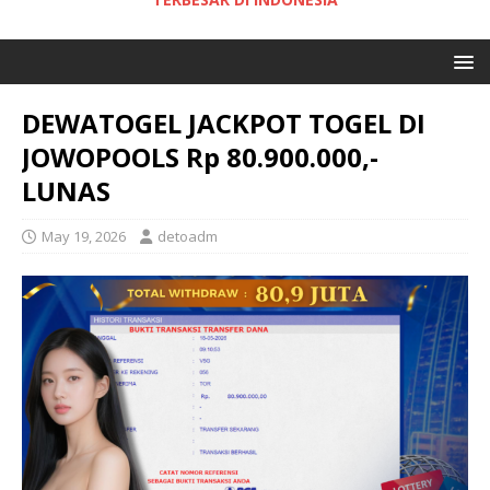
DEWATOGEL JACKPOT TOGEL DI
JOWOPOOLS Rp 80.900.000,-
LUNAS
May 19, 2026
detoadm