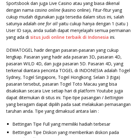
Sportsbook dan juga Live Casino atau yang biasa dikenal
dengan nama
casino online
(kasino online). Fitur-fitur yang
cukup mudah digunakan juga tersedia dalam situs ini, salah
satunya adalah
one for all
yaitu cukup hanya dengan 1 (satu )
User ID saja, anda sudah dapat menjelajahi semua permainan
yang ada di
situs judi online terbaik di Indonesia
ini.
DEWATOGEL hadir dengan pasaran-pasaran yang cukup
lengkap. Pasaran yang hadir ada pasaran 3D, pasaran 4D,
pasaran WILD 4D, dan juga pasaran 5D. Pasaran 4D, yang
terkenal diantara pencinta TOGEL di INDONESIA adalah Togel
Sydney, Togel Singapore, Togel Hongkong. Selain 3 (tiga)
pasaran tersebut, pasaran Togel Toto Macau yang bisa
disaksikan secara Live setiap hari di platform Youtube juga
dapat ditemukan di situs ini. Tipe-tipe pasangan /
bettingan
yang beragam dapat dipilih pada saat melakukan pemasangan
taruhan anda. Tipe yang dimaksud antara lain :
Bettingan Tipe Full yang memiliki hadiah terbesar
Bettingan Tipe Diskon yang memberikan diskon pada