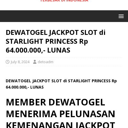
DEWATOGEL JACKPOT SLOT di
STARLIGHT PRINCESS Rp
64.000.000,- LUNAS
July 8, 2024
detoadm
DEWATOGEL JACKPOT SLOT di STARLIGHT PRINCESS
Rp
64.000.000,- LUNAS
MEMBER DEWATOGEL
MENERIMA PELUNASAN
KEMENANGAN JACKPOT