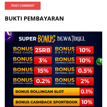
BUKTI PEMBAYARAN