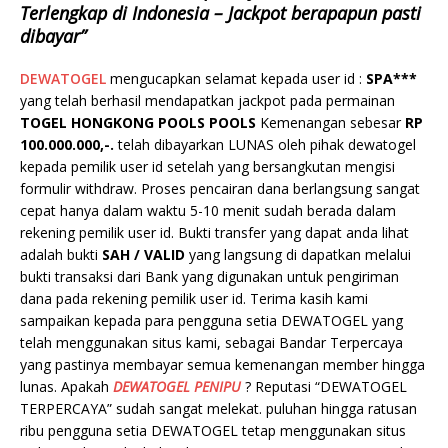
Terlengkap di Indonesia – Jackpot berapapun pasti
dibayar”
DEWATOGEL
mengucapkan selamat kepada user id :
SPA***
yang telah berhasil mendapatkan jackpot pada permainan
TOGEL HONGKONG POOLS POOLS
Kemenangan sebesar
RP
100.000.000,-.
telah dibayarkan LUNAS oleh pihak dewatogel
kepada pemilik user id setelah yang bersangkutan mengisi
formulir withdraw. Proses pencairan dana berlangsung sangat
cepat hanya dalam waktu 5-10 menit sudah berada dalam
rekening pemilik user id. Bukti transfer yang dapat anda lihat
adalah bukti
SAH / VALID
yang langsung di dapatkan melalui
bukti transaksi dari Bank yang digunakan untuk pengiriman
dana pada rekening pemilik user id. Terima kasih kami
sampaikan kepada para pengguna setia DEWATOGEL yang
telah menggunakan situs kami, sebagai Bandar Terpercaya
yang pastinya membayar semua kemenangan member hingga
lunas. Apakah
DEWATOGEL PENIPU
? Reputasi “DEWATOGEL
TERPERCAYA” sudah sangat melekat. puluhan hingga ratusan
ribu pengguna setia DEWATOGEL tetap menggunakan situs