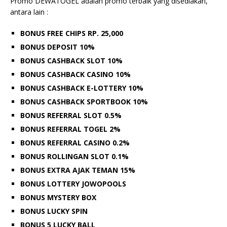
Promo DEWATOGEL adalah promo terbaik yang disediakan,
antara lain :
BONUS FREE CHIPS RP. 25,000
BONUS DEPOSIT 10%
BONUS CASHBACK SLOT 10%
BONUS CASHBACK CASINO 10%
BONUS CASHBACK E-LOTTERY 10%
BONUS CASHBACK SPORTBOOK 10%
BONUS REFERRAL SLOT 0.5%
BONUS REFERRAL TOGEL 2%
BONUS REFERRAL CASINO 0.2%
BONUS ROLLINGAN SLOT 0.1%
BONUS EXTRA AJAK TEMAN 15%
BONUS LOTTERY JOWOPOOLS
BONUS MYSTERY BOX
BONUS LUCKY SPIN
BONUS 5 LUCKY BALL