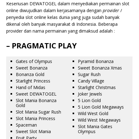
Keseriusan DEWATOGEL dalam menyediakan permainan slot
online diwujudkan dalam kerjasamanya dengan
provider
/
penyedia slot online kelas dunia yang juga sudah banyak
dikenal oleh banyak masyarakat di Indonesia. Beberapa
provider dan nama permainan yang dimaksud adalah :
– PRAGMATIC PLAY
Gates of Olympus
Pyramid Bonanza
Sweet Bonanza
Sweet Bonanza Xmas
Bonanza Gold
Sugar Rush
Starlight Princess
Candy Village
Hand of Midas
Starlight Christmas
Sweet DEWATOGEL
Joker Jewels
Slot Mania Bonanza
5 Lion Gold
Gold
5 Lion Gold Megaways
Slot Mania Sugar Rush
Wild West Gold
Slot Mania Princess
Wild West Megaways
Spaceman
Slot Mania Gates
Sweet Slot Mania
Olympus
Fruit Party