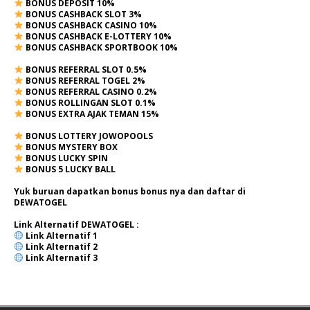
BONUS DEPOSIT 10%
BONUS CASHBACK SLOT 3%
BONUS CASHBACK CASINO 10%
BONUS CASHBACK E-LOTTERY 10%
BONUS CASHBACK SPORTBOOK 10%
BONUS REFERRAL SLOT 0.5%
BONUS REFERRAL TOGEL 2%
BONUS REFERRAL CASINO 0.2%
BONUS ROLLINGAN SLOT 0.1%
BONUS EXTRA AJAK TEMAN 15%
BONUS LOTTERY JOWOPOOLS
BONUS MYSTERY BOX
BONUS LUCKY SPIN
BONUS 5 LUCKY BALL
Yuk buruan dapatkan bonus bonus nya dan daftar di
DEWATOGEL
Link Alternatif
DEWATOGEL
:
Link Alternatif 1
Link Alternatif 2
Link Alternatif 3