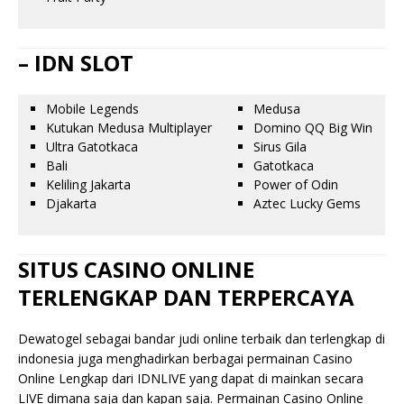
– IDN SLOT
Mobile Legends
Medusa
Kutukan Medusa Multiplayer
Domino QQ Big Win
Ultra Gatotkaca
Sirus Gila
Bali
Gatotkaca
Keliling Jakarta
Power of Odin
Djakarta
Aztec Lucky Gems
SITUS CASINO ONLINE
TERLENGKAP DAN TERPERCAYA
Dewatogel sebagai bandar judi online terbaik dan terlengkap di
indonesia juga menghadirkan berbagai permainan Casino
Online Lengkap dari IDNLIVE yang dapat di mainkan secara
LIVE dimana saja dan kapan saja. Permainan Casino Online