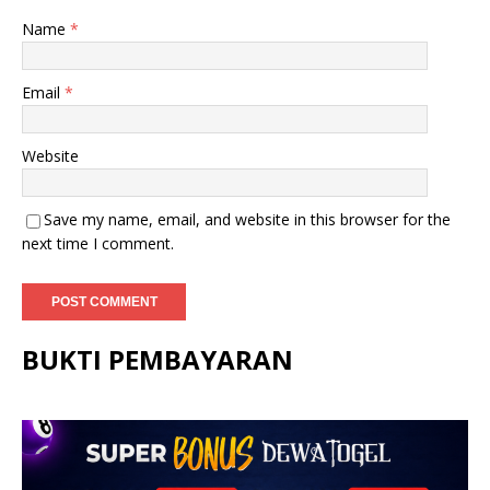
Name
*
Email
*
Website
Save my name, email, and website in this browser for the
next time I comment.
BUKTI PEMBAYARAN