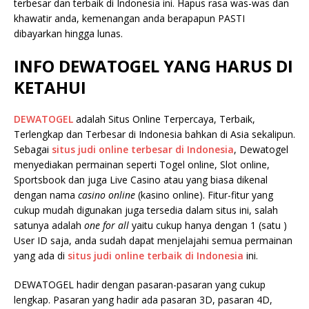
terbesar dan terbaik di Indonesia ini. Hapus rasa was-was dan
khawatir anda, kemenangan anda berapapun PASTI
dibayarkan hingga lunas.
INFO DEWATOGEL YANG HARUS DI
KETAHUI
DEWATOGEL
adalah Situs Online Terpercaya, Terbaik,
Terlengkap dan Terbesar di Indonesia bahkan di Asia sekalipun.
Sebagai
situs judi online terbesar di Indonesia
, Dewatogel
menyediakan permainan seperti Togel online, Slot online,
Sportsbook dan juga Live Casino atau yang biasa dikenal
dengan nama
casino online
(kasino online). Fitur-fitur yang
cukup mudah digunakan juga tersedia dalam situs ini, salah
satunya adalah
one for all
yaitu cukup hanya dengan 1 (satu )
User ID saja, anda sudah dapat menjelajahi semua permainan
yang ada di
situs judi online terbaik di Indonesia
ini.
DEWATOGEL hadir dengan pasaran-pasaran yang cukup
lengkap. Pasaran yang hadir ada pasaran 3D, pasaran 4D,