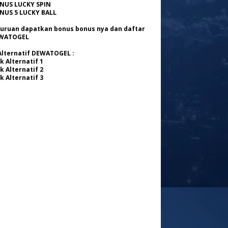
NUS LUCKY SPIN
NUS 5 LUCKY BALL
uruan dapatkan bonus bonus nya dan daftar
EWATOGEL
Alternatif
DEWATOGEL
:
k Alternatif 1
k Alternatif 2
k Alternatif 3