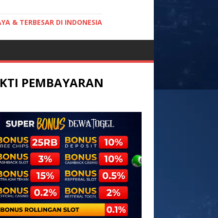
YA & TERBESAR DI INDONESIA
KTI PEMBAYARAN