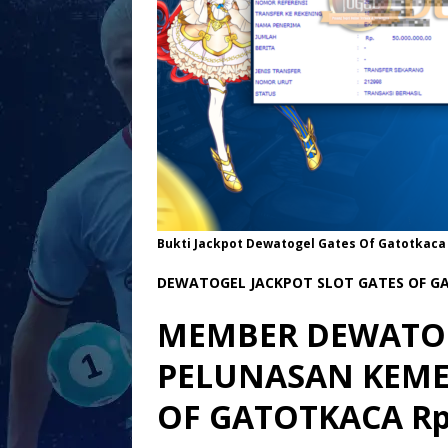
Bukti Jackpot Dewatogel Gates Of Gatotkaca
DEWATOGEL JACKPOT SLOT GATES OF GAT
MEMBER DEWATO
PELUNASAN KE
OF GATOTKACA Rp 