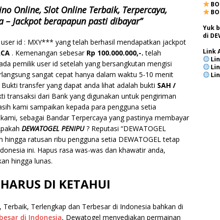
BO
no Online, Slot Online Terbaik, Terpercaya,
BO
a – Jackpot berapapun pasti dibayar”
Yuk b
di D
r id : MXY*** yang telah berhasil mendapatkan jackpot
Link 
ACA
. Kemenangan sebesar
Rp 100.000.000,-.
telah
Lin
da pemilik user id setelah yang bersangkutan mengisi
Lin
erlangsung sangat cepat hanya dalam waktu 5-10 menit
Lin
 Bukti transfer yang dapat anda lihat adalah bukti
SAH /
ti transaksi dari Bank yang digunakan untuk pengiriman
kasih kami sampaikan kepada para pengguna setia
ami, sebagai Bandar Terpercaya yang pastinya membayar
Apakah
DEWATOGEL PENIPU
? Reputasi “DEWATOGEL
n hingga ratusan ribu pengguna setia DEWATOGEL tetap
ndonesia ini. Hapus rasa was-was dan khawatir anda,
an hingga lunas.
HARUS DI KETAHUI
, Terbaik, Terlengkap dan Terbesar di Indonesia bahkan di
rbesar di Indonesia
, Dewatogel menyediakan permainan